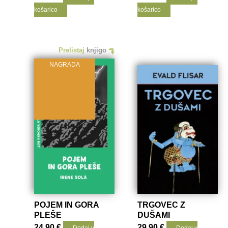
košarico
košarico
Prelistaj
knjigo
NAGRADA
POJEM IN GORA
TRGOVEC Z
PLEŠE
DUŠAMI
24.90
€
29.90
€