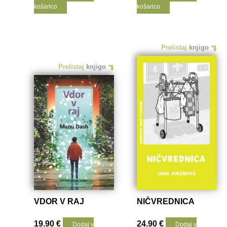
košarico
košarico
Prelistaj
knjigo
Prelistaj
knjigo
VDOR V RAJ
NIČVREDNICA
19.90
€
24.90
€
Dodaj v
Dodaj v