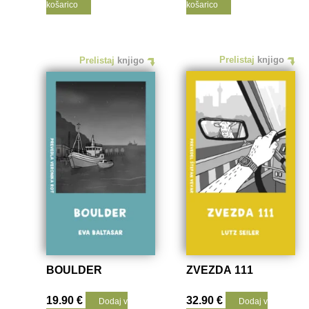
košarico
košarico
ZGODB
Prelistaj
knjigo
Prelistaj
knjigo
BOULDER
ZVEZDA 111
19.90
€
32.90
€
Dodaj v
Dodaj v