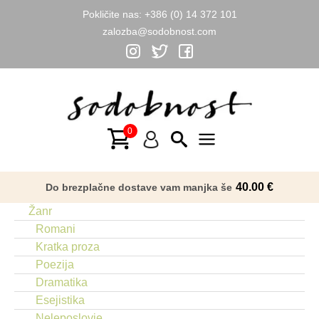
Pokličite nas:
+386 (0) 14 372 101
zalozba@sodobnost.com
Skip
to
content
Main
Menu
40.00
€
Do brezplačne dostave vam manjka še
Žanr
Romani
Kratka proza
Poezija
Dramatika
Esejistika
Neleposlovje