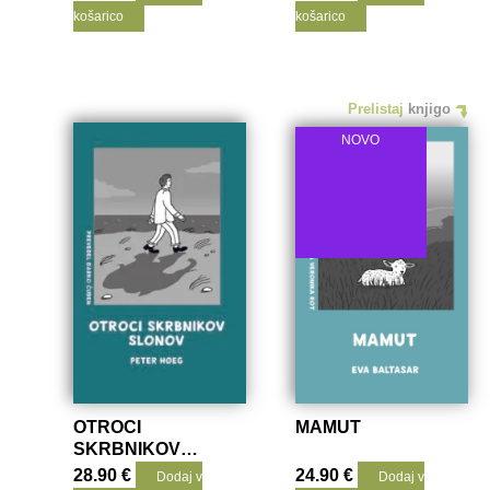
košarico
košarico
Prelistaj
knjigo
NOVO
OTROCI
MAMUT
SKRBNIKOV
SLONOV (E-
28.90
€
24.90
€
Dodaj v
Dodaj v