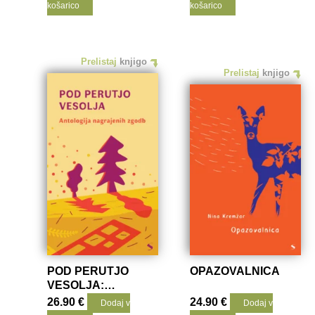
košarico
košarico
Prelistaj
knjigo
Prelistaj
knjigo
POD PERUTJO
OPAZOVALNICA
VESOLJA:
ANTOLOGIJA
26.90
€
24.90
€
Dodaj v
Dodaj v
NAGRAJENIH