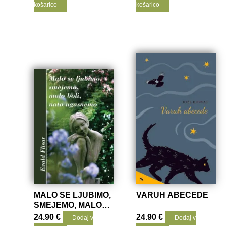
košarico
košarico
MALO SE LJUBIMO,
VARUH ABECEDE
SMEJEMO, MALO
BOLI, NATO
24.90
€
24.90
€
Dodaj v
Dodaj v
UGASNEMO