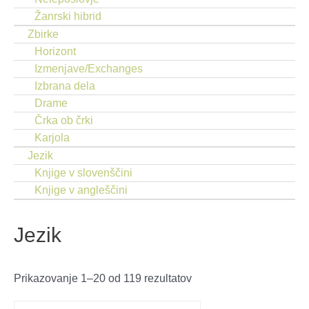
Žanrski hibrid
Zbirke
Horizont
Izmenjave/Exchanges
Izbrana dela
Drame
Črka ob črki
Karjola
Jezik
Knjige v slovenščini
Knjige v angleščini
Jezik
Razvrščeno
Prikazovanje 1–20 od 119 rezultatov
po