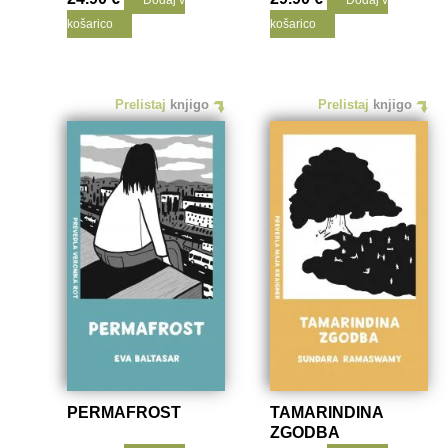
Dodaj v
Dodaj v
košarico
košarico
Prelistaj
knjigo
Prelistaj
knjigo
PERMAFROST
TAMARINDINA
ZGODBA