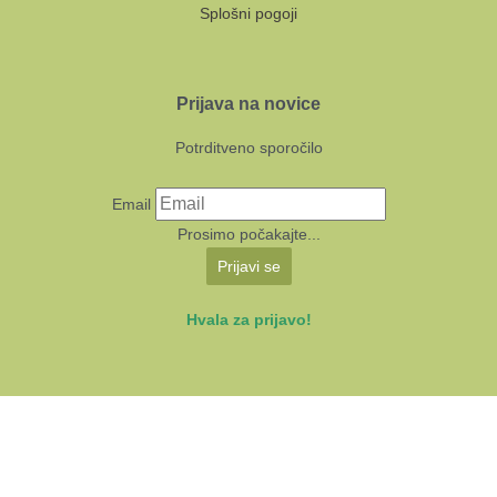
Splošni pogoji
Prijava na novice
Potrditveno sporočilo
Email
Prosimo počakajte...
Prijavi se
Hvala za prijavo!
KUD Sodobnost International 2024 | Avtorji:
Multimedija