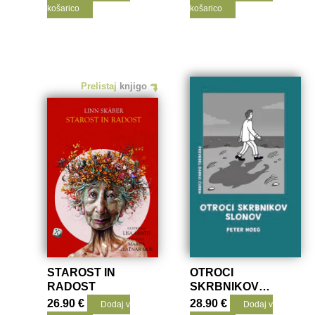
KNJIGA)
košarico
košarico
Prelistaj
knjigo
STAROST IN
OTROCI
RADOST
SKRBNIKOV
SLONOV
26.90
€
28.90
€
Dodaj v
Dodaj v