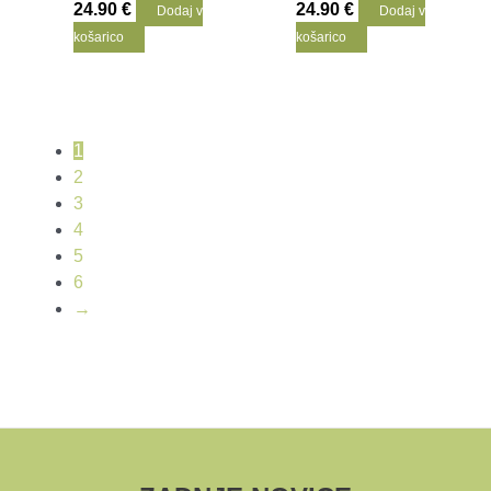
24.90
€
24.90
€
Dodaj v
Dodaj v
košarico
košarico
1
2
3
4
5
6
→