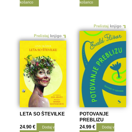
košarico
košarico
Prelistaj
knjigo
Prelistaj
knjigo
LETA SO ŠTEVILKE
POTOVANJE
PREBLIZU
24.90
€
24.99
€
Dodaj v
Dodaj v