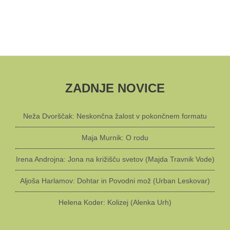
ZADNJE NOVICE
Neža Dvorščak: Neskončna žalost v pokončnem formatu
Maja Murnik: O rodu
Irena Androjna: Jona na križišču svetov (Majda Travnik Vode)
Aljoša Harlamov: Dohtar in Povodni mož (Urban Leskovar)
Helena Koder: Kolizej (Alenka Urh)