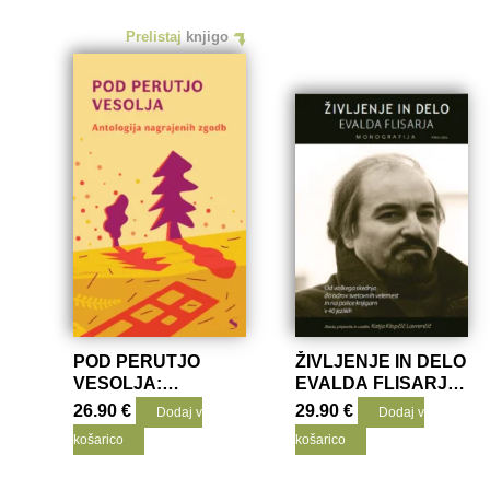
Prelistaj
knjigo
POD PERUTJO
ŽIVLJENJE IN DELO
VESOLJA:
EVALDA FLISARJA,
ANTOLOGIJA
MONOGRAFIJA, 1.
26.90
€
29.90
€
Dodaj v
Dodaj v
NAGRAJENIH
DEL
košarico
košarico
ZGODB