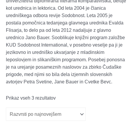
univerzitetna diplomirana literarna komparativistka, deluje
kot urednica in lektorica. Od leta 2004 je članica
uredniškega odbora revije Sodobnost. Leta 2005 je
postala pomočnica tedanjega glavnega urednika Evalda
Flisarja, to delo pa od leta 2012 nadaljuje z glavno
urednico Jano Bauer. Sooblikuje knjižni program založbe
KUD Sodobnost International, v posebno veselje pa ji je
jezikovno in uredniško ukvarjanje z mladinskim
leposlovjem in slikaniškim programom. Posebej ponosna
je na urejanje posameznih naslovov za zbirko Čudaške
prigode, med njimi so bila dela izjemnih slovenskih
avtorjev Petra Svetine, Jane Bauer in Cvetke Bevc.
Razvrščeno
Prikaz vseh 3 rezultatov
po
datumu