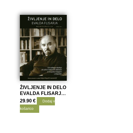
ŽIVLJENJE IN DELO
EVALDA FLISARJA,
MONOGRAFIJA, 2.
29.90
€
Dodaj v
DEL
košarico