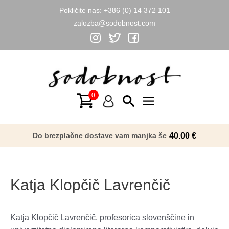
Pokličite nas:
+386 (0) 14 372 101
zalozba@sodobnost.com
Skip
to
content
Main
Menu
Do brezplačne dostave vam manjka še
40.00
€
Katja Klopčič Lavrenčič
Katja Klopčič Lavrenčič, profesorica slovenščine in