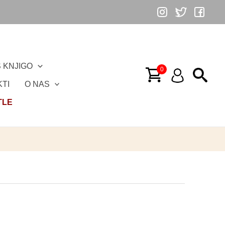
 KNJIGO
TI
O NAS
TLE