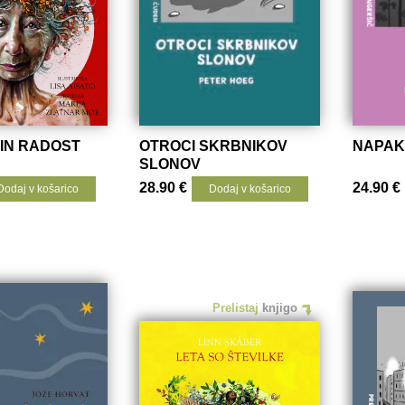
IN RADOST
OTROCI SKRBNIKOV
NAPA
SLONOV
28.90
€
24.90
€
Dodaj v košarico
Dodaj v košarico
Prelistaj
knjigo