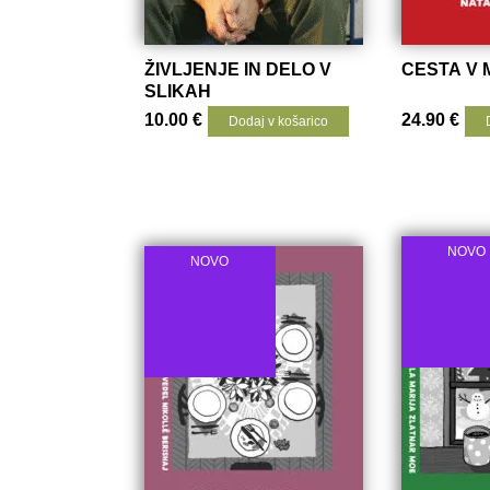
ŽIVLJENJE IN DELO V
CESTA V 
SLIKAH
10.00
€
24.90
€
Dodaj v košarico
NOVO
NOVO