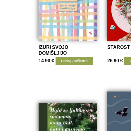
IZURI SVOJO
STAROST 
DOMIŠLJIJO
14.90
€
26.90
€
Dodaj v košarico