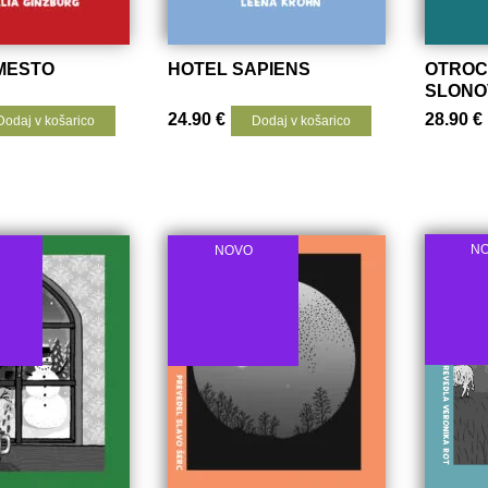
MESTO
HOTEL SAPIENS
OTROC
SLONOV
24.90
€
28.90
€
Dodaj v košarico
Dodaj v košarico
N
NOVO