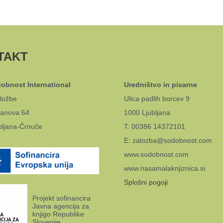
TAKT
obnost International
Uredništvo in pisarne
ložbe
Ulica padlih borcev 9
anova 64
1000 Ljubljana
bljana-Črnuče
T: 00386 14372101
E: zalozba@sodobnost.com
www.sodobnost.com
www.nasamalaknjiznica.si
Splošni pogoji
Projekt sofinancira
Javna agencija za
knjigo Republike
Slovenije.