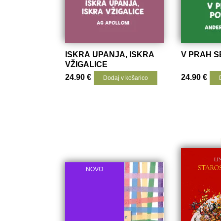
ISKRA UPANJA, ISKRA
V PRAH S
VŽIGALICE
24.90
€
24.90
€
Dodaj v košarico
NOVO