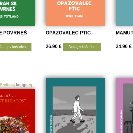
E POVRNEŠ
OPAZOVALEC PTIC
MAMU
26.90
€
24.90
€
Dodaj v košarico
Dodaj v košarico
Prelistaj
knjigo