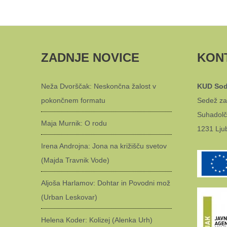
ZADNJE NOVICE
KON
Neža Dvorščak: Neskončna žalost v
KUD Sod
pokončnem formatu
Sedež za
Suhadolč
Maja Murnik: O rodu
1231 Lju
Irena Androjna: Jona na križišču svetov
(Majda Travnik Vode)
Aljoša Harlamov: Dohtar in Povodni mož
(Urban Leskovar)
Helena Koder: Kolizej (Alenka Urh)