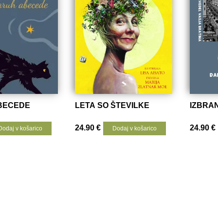
BECEDE
LETA SO ŠTEVILKE
IZBRA
24.90
€
24.90
€
Dodaj v košarico
Dodaj v košarico