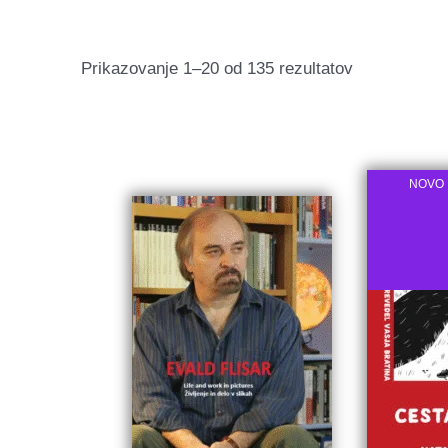
Razvrščeno
Prikazovanje 1–20 od 135 rezultatov
po
datumu
NOVO