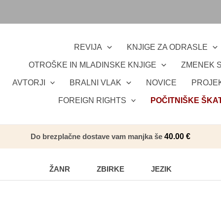
REVIJA
KNJIGE ZA ODRASLE
OTROŠKE IN MLADINSKE KNJIGE
ZMENEK S
AVTORJI
BRALNI VLAK
NOVICE
PROJEK
FOREIGN RIGHTS
POČITNIŠKE ŠKA
Do brezplačne dostave vam manjka še
40.00
€
ŽANR
ZBIRKE
JEZIK