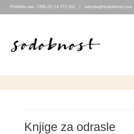
Pokličite nas:
+386 (0) 14 372 101
|
zalozba@sodobnost.com
Skip
to
content
Knjige za odrasle