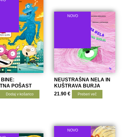
NOVO
 BINE:
NEUSTRAŠNA NELA IN
TNA POŠAST
KUŠTRAVA BURJA
21.90
€
Dodaj v košarico
Preberi več
NOVO