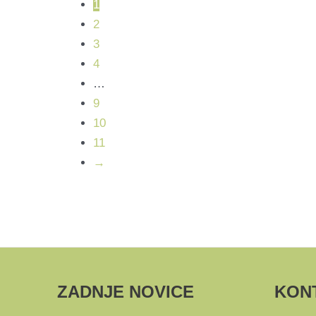
1
2
3
4
…
9
10
11
→
ZADNJE NOVICE
KON