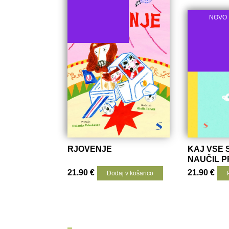
NOVO
RJOVENJE
KAJ VSE 
NAUČIL P
TO SAM)
21.90
€
21.90
€
Dodaj v košarico