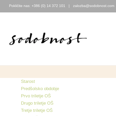
Pokličite nas:
+386 (0) 14 372 101
|
zalozba@sodobnost.com
Skip
to
content
Starost
Predšolsko obdobje
Prvo triletje OŠ
Drugo triletje OŠ
Tretje triletje OŠ