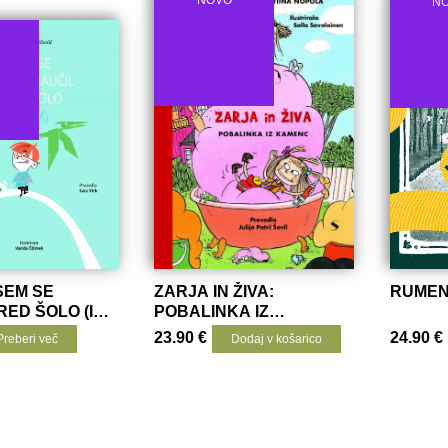
N
SEM SE
ZARJA IN ŽIVA:
RUMEN
RED ŠOLO (IN
POBALINKA IZ
KAMENC
23.90
€
24.90
€
Preberi več
Dodaj v košarico