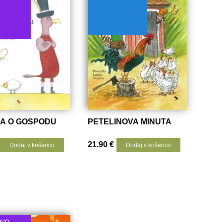
A O GOSPODU
PETELINOVA MINUTA
21.90
€
Dodaj v košarico
Dodaj v košarico
OVO