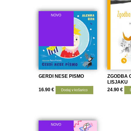
NOVO
GERDI NESE PISMO
ZGODBA O
LISJAKU
16.90
€
24.90
€
Dodaj v košarico
NOVO