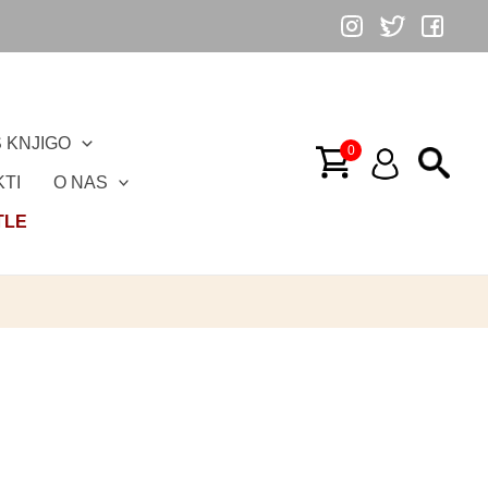
 KNJIGO
TI
O NAS
TLE