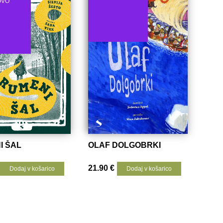
OVO
I ŠAL
OLAF DOLGOBRKI
21.90
€
Dodaj v košarico
Dodaj v košarico