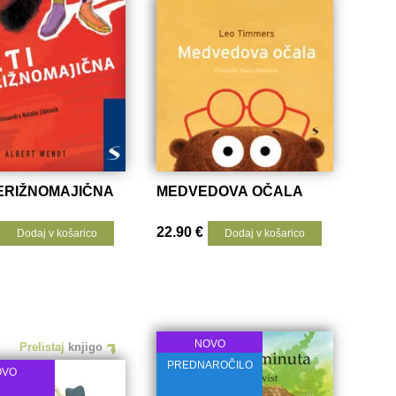
VERIŽNOMAJIČNA
MEDVEDOVA OČALA
22.90
€
Dodaj v košarico
Dodaj v košarico
NOVO
Prelistaj
knjigo
PREDNAROČILO
OVO