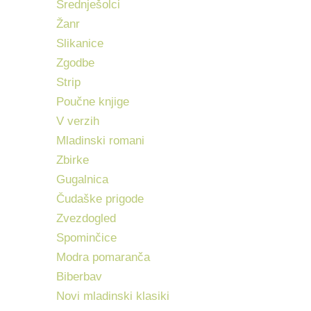
Srednješolci
Žanr
Slikanice
Zgodbe
Strip
Poučne knjige
V verzih
Mladinski romani
Zbirke
Gugalnica
Čudaške prigode
Zvezdogled
Spominčice
Modra pomaranča
Biberbav
Novi mladinski klasiki