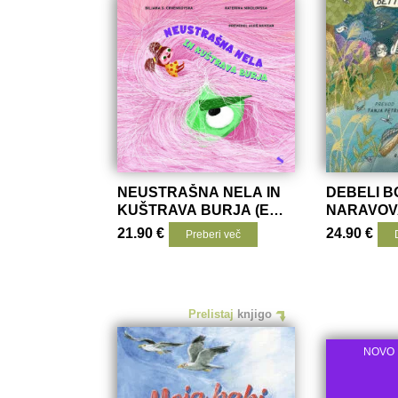
NEUSTRAŠNA NELA IN
DEBELI B
KUŠTRAVA BURJA (E-
NARAVOV
KNJIGA)
KRIMINA
21.90
€
24.90
€
Preberi več
Prelistaj
knjigo
NOVO