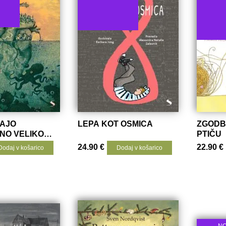
MAJO
LEPA KOT OSMICA
ZGODB
NO VELIKO
PTIČU
24.90
€
22.90
€
Dodaj v košarico
Dodaj v košarico
N