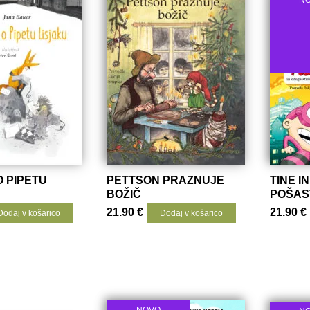
 PIPETU
PETTSON PRAZNUJE
TINE IN
BOŽIČ
POŠAS
21.90
€
21.90
€
Dodaj v košarico
Dodaj v košarico
NOVO