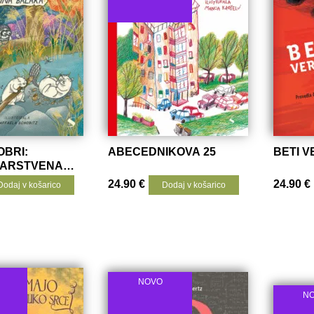
OBRI:
ABECEDNIKOVA 25
BETI 
ARSTVENA
LKA
24.90
€
24.90
€
Dodaj v košarico
Dodaj v košarico
NOVO
N