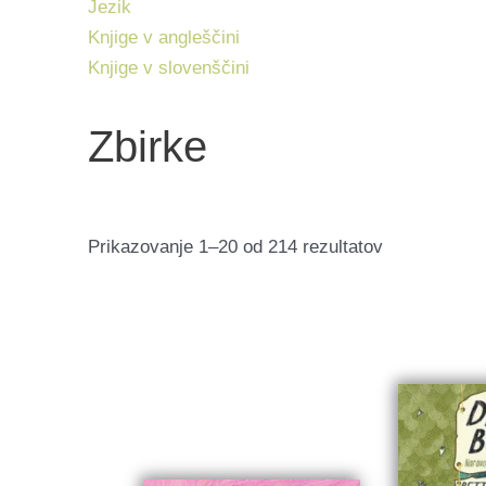
Jezik
Knjige v angleščini
Knjige v slovenščini
Zbirke
Razvrščeno
Prikazovanje 1–20 od 214 rezultatov
po
datumu