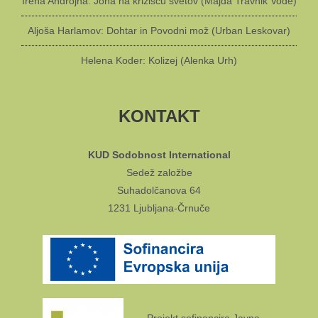
Irena Androjna: Jona na križišču svetov (Majda Travnik Vode)
Aljoša Harlamov: Dohtar in Povodni mož (Urban Leskovar)
Helena Koder: Kolizej (Alenka Urh)
KONTAKT
KUD Sodobnost International
Sedež založbe
Suhadolčanova 64
1231 Ljubljana-Črnuče