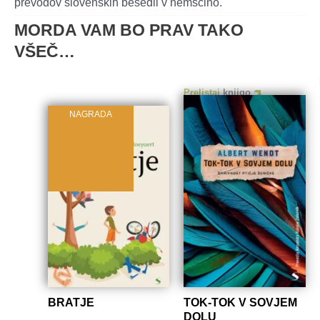
prevodov slovenskih besedil v nemščino.
MORDA VAM BO PRAV TAKO
VŠEČ…
Prelistaj
knjigo
NAGRADA
BRATJE
TOK-TOK V SOVJEM
DOLU