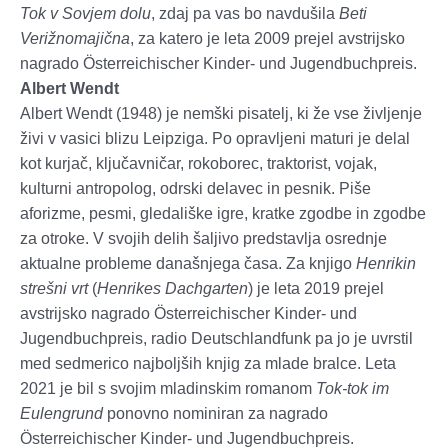
Tok v Sovjem dolu
, zdaj pa vas bo navdušila
Beti
Verižnomajična
, za katero je leta 2009 prejel avstrijsko
nagrado Österreichischer Kinder- und Jugendbuchpreis.
Albert Wendt
Albert Wendt (1948) je nemški pisatelj, ki že vse življenje
živi v vasici blizu Leipziga. Po opravljeni maturi je delal
kot kurjač, ključavničar, rokoborec, traktorist, vojak,
kulturni antropolog, odrski delavec in pesnik. Piše
aforizme, pesmi, gledališke igre, kratke zgodbe in zgodbe
za otroke. V svojih delih šaljivo predstavlja osrednje
aktualne probleme današnjega časa. Za knjigo
Henrikin
strešni vrt
(
Henrikes Dachgarten
) je leta 2019 prejel
avstrijsko nagrado Österreichischer Kinder- und
Jugendbuchpreis, radio Deutschlandfunk pa jo je uvrstil
med sedmerico najboljših knjig za mlade bralce. Leta
2021 je bil s svojim mladinskim romanom
Tok-tok im
Eulengrund
ponovno nominiran za nagrado
Österreichischer Kinder- und Jugendbuchpreis.