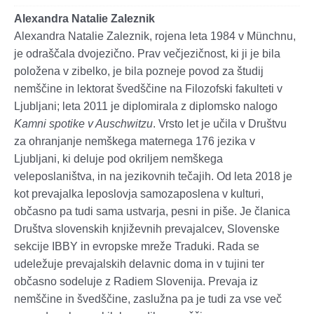
Alexandra Natalie Zaleznik
Alexandra Natalie Zaleznik, rojena leta 1984 v Münchnu,
je odraščala dvojezično. Prav večjezičnost, ki ji je bila
položena v zibelko, je bila pozneje povod za študij
nemščine in lektorat švedščine na Filozofski fakulteti v
Ljubljani; leta 2011 je diplomirala z diplomsko nalogo
Kamni spotike v Auschwitzu
. Vrsto let je učila v Društvu
za ohranjanje nemškega maternega 176 jezika v
Ljubljani, ki deluje pod okriljem nemškega
veleposlaništva, in na jezikovnih tečajih. Od leta 2018 je
kot prevajalka leposlovja samozaposlena v kulturi,
občasno pa tudi sama ustvarja, pesni in piše. Je članica
Društva slovenskih književnih prevajalcev, Slovenske
sekcije IBBY in evropske mreže Traduki. Rada se
udeležuje prevajalskih delavnic doma in v tujini ter
občasno sodeluje z Radiem Slovenija. Prevaja iz
nemščine in švedščine, zaslužna pa je tudi za vse več