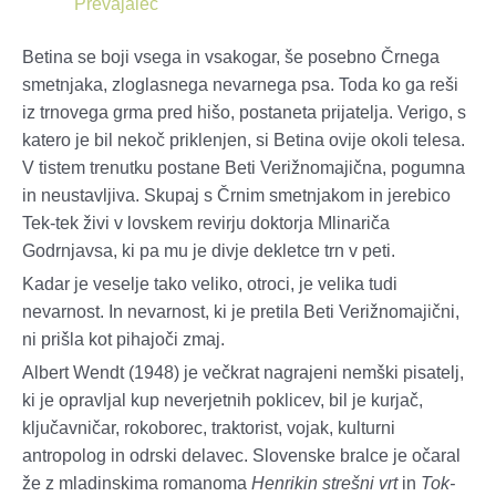
Prevajalec
Betina se boji vsega in vsakogar, še posebno Črnega
smetnjaka, zloglasnega nevarnega psa. Toda ko ga reši
iz trnovega grma pred hišo, postaneta prijatelja. Verigo, s
katero je bil nekoč priklenjen, si Betina ovije okoli telesa.
V tistem trenutku postane Beti Verižnomajična, pogumna
in neustavljiva. Skupaj s Črnim smetnjakom in jerebico
Tek-tek živi v lovskem revirju doktorja Mlinariča
Godrnjavsa, ki pa mu je divje dekletce trn v peti.
Kadar je veselje tako veliko, otroci, je velika tudi
nevarnost. In nevarnost, ki je pretila Beti Verižnomajični,
ni prišla kot pihajoči zmaj.
Albert Wendt (1948) je večkrat nagrajeni nemški pisatelj,
ki je opravljal kup neverjetnih poklicev, bil je kurjač,
ključavničar, rokoborec, traktorist, vojak, kulturni
antropolog in odrski delavec. Slovenske bralce je očaral
že z mladinskima romanoma
Henrikin strešni vrt
in
Tok-