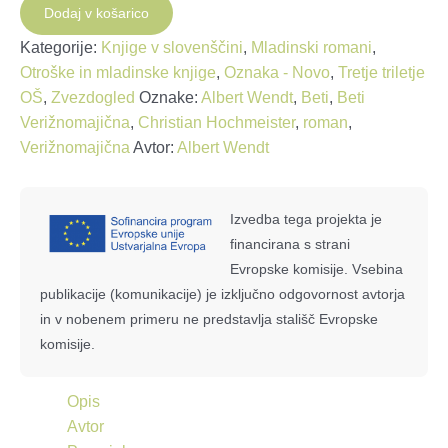
količina
Dodaj v košarico
Kategorije:
Knjige v slovenščini
,
Mladinski romani
,
Otroške in mladinske knjige
,
Oznaka - Novo
,
Tretje triletje
OŠ
,
Zvezdogled
Oznake:
Albert Wendt
,
Beti
,
Beti
Verižnomajična
,
Christian Hochmeister
,
roman
,
Verižnomajična
Avtor:
Albert Wendt
Izvedba tega projekta je
financirana s strani
Evropske komisije. Vsebina
publikacije (komunikacije) je izključno odgovornost avtorja
in v nobenem primeru ne predstavlja stališč Evropske
komisije.
Opis
Avtor