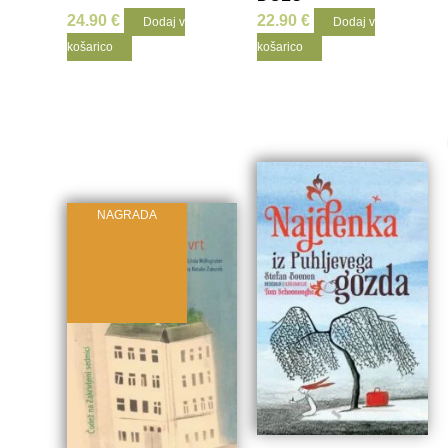
24.90
€
22.90
€
Dodaj v
Dodaj v
košarico
košarico
Prelistaj
knjigo
NAGRADA