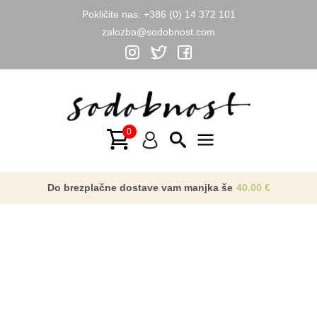
Pokličite nas:
+386 (0) 14 372 101
zalozba@sodobnost.com
Skip
to
NOVO
content
Main
Menu
Do brezplačne dostave vam manjka še
40.00
€