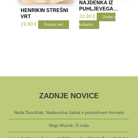
NAJDENKA IZ
PUHLJEVEGA
HENRIKIN STREŠNI
GOZDA
VRT
22.90
€
Dodaj v
19.90
€
Preberi več
košarico
ZADNJE NOVICE
Neža Dvorščak: Neskončna žalost v pokončnem formatu
Maja Murnik: O rodu