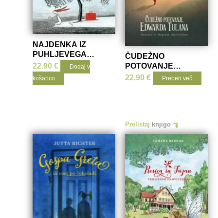
NAJDENKA IZ
PUHLJEVEGA
ČUDEŽNO
GOZDA
22.90
€
POTOVANJE
Dodaj v
EDWARDA TULANA
22.90
€
košarico
Preberi več
Prelistaj
knjigo