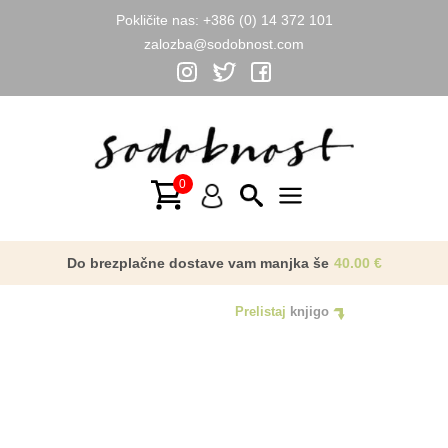
Pokličite nas:
+386 (0) 14 372 101
zalozba@sodobnost.com
Skip
to
NAGRADA
content
Main
Menu
Do brezplačne dostave vam manjka še
40.00
€
Prelistaj
knjigo