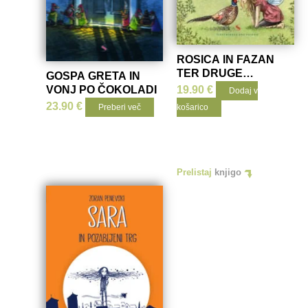
ROSICA IN FAZAN
TER DRUGE
GOSPA GRETA IN
PRIPOVEDKE
VONJ PO ČOKOLADI
19.90
€
Dodaj v
23.90
€
Preberi več
košarico
Prelistaj
knjigo