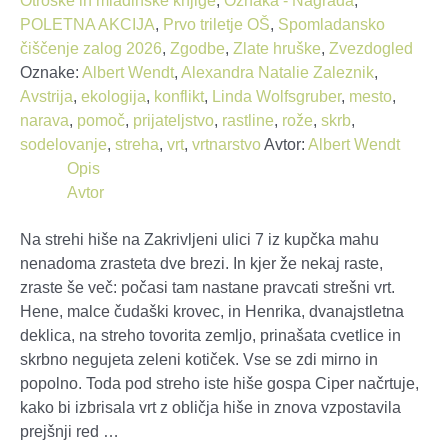
Otroške in mladinske knjige
,
Oznaka - Nagrada
,
POLETNA AKCIJA
,
Prvo triletje OŠ
,
Spomladansko
čiščenje zalog 2026
,
Zgodbe
,
Zlate hruške
,
Zvezdogled
Oznake:
Albert Wendt
,
Alexandra Natalie Zaleznik
,
Avstrija
,
ekologija
,
konflikt
,
Linda Wolfsgruber
,
mesto
,
narava
,
pomoč
,
prijateljstvo
,
rastline
,
rože
,
skrb
,
sodelovanje
,
streha
,
vrt
,
vrtnarstvo
Avtor:
Albert Wendt
Opis
Avtor
Na strehi hiše na Zakrivljeni ulici 7 iz kupčka mahu
nenadoma zrasteta dve brezi. In kjer že nekaj raste,
zraste še več: počasi tam nastane pravcati strešni vrt.
Hene, malce čudaški krovec, in Henrika, dvanajstletna
deklica, na streho tovorita zemljo, prinašata cvetlice in
skrbno negujeta zeleni kotiček. Vse se zdi mirno in
popolno. Toda pod streho iste hiše gospa Ciper načrtuje,
kako bi izbrisala vrt z obličja hiše in znova vzpostavila
prejšnji red …