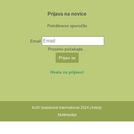
Prijava na novice
Potrditveno sporočilo
Email
Prosimo počakajte...
Prijavi se
Hvala za prijavo!
KUD Sodobnost International 2024 | Avtorji:
Multimedija