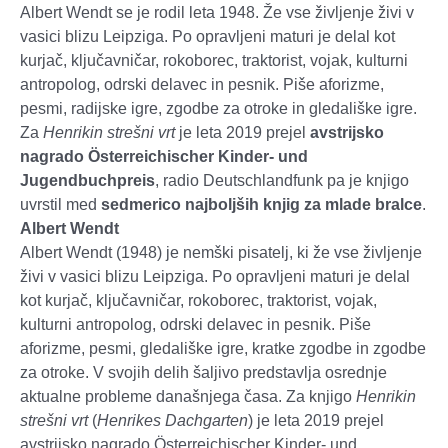
Albert Wendt se je rodil leta 1948. Že vse življenje živi v
vasici blizu Leipziga. Po opravljeni maturi je delal kot
kurjač, ključavničar, rokoborec, traktorist, vojak, kulturni
antropolog, odrski delavec in pesnik. Piše aforizme,
pesmi, radijske igre, zgodbe za otroke in gledališke igre.
Za
Henrikin strešni vrt
je leta 2019 prejel
avstrijsko
nagrado Österreichischer Kinder- und
Jugendbuchpreis
, radio Deutschlandfunk pa je knjigo
uvrstil med
sedmerico najboljših knjig za mlade bralce
.
Albert Wendt
Albert Wendt (1948) je nemški pisatelj, ki že vse življenje
živi v vasici blizu Leipziga. Po opravljeni maturi je delal
kot kurjač, ključavničar, rokoborec, traktorist, vojak,
kulturni antropolog, odrski delavec in pesnik. Piše
aforizme, pesmi, gledališke igre, kratke zgodbe in zgodbe
za otroke. V svojih delih šaljivo predstavlja osrednje
aktualne probleme današnjega časa. Za knjigo
Henrikin
strešni vrt
(
Henrikes Dachgarten
) je leta 2019 prejel
avstrijsko nagrado Österreichischer Kinder- und