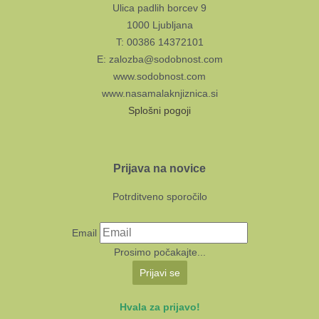
Ulica padlih borcev 9
1000 Ljubljana
T: 00386 14372101
E: zalozba@sodobnost.com
www.sodobnost.com
www.nasamalaknjiznica.si
Splošni pogoji
Prijava na novice
Potrditveno sporočilo
Email
Prosimo počakajte...
Prijavi se
Hvala za prijavo!