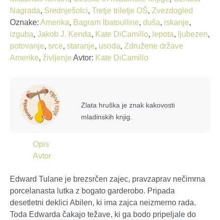
Nagrada
,
Srednješolci
,
Tretje triletje OŠ
,
Zvezdogled
Oznake:
Amerika
,
Bagram Ibatoulline
,
duša
,
iskanje
,
izguba
,
Jakob J. Kenda
,
Kate DiCamillo
,
lepota
,
ljubezen
,
potovanje
,
srce
,
staranje
,
usoda
,
Združene države
Amerike
,
življenje
Avtor:
Kate DiCamillo
Zlata hruška je znak kakovosti
mladinskih knjig.
Opis
Avtor
Edward Tulane je brezsrčen zajec, pravzaprav nečimrna
porcelanasta lutka z bogato garderobo. Pripada
desetletni deklici Abilen, ki ima zajca neizmerno rada.
Toda Edwarda čakajo težave, ki ga bodo pripeljale do