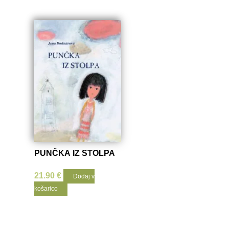
PUNČKA IZ STOLPA
21.90
€
Dodaj v
košarico