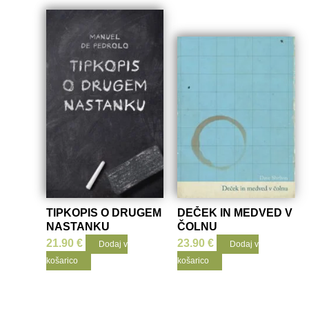
TIPKOPIS O DRUGEM
DEČEK IN MEDVED V
NASTANKU
ČOLNU
21.90
€
23.90
€
Dodaj v
Dodaj v
košarico
košarico