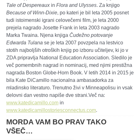
Tale of Despereaux
in
Flora and Ulysses
. Za knjigo
Because of Winn-Dixie
, po kateri je bil leta 2005 posnet
tudi istoimenski igrani celovečerni film, je leta 2000
prejela nagrado Josette Frank in leta 2003 nagrado
Marka Twaina. Njena knjiga
Čudežno potovanje
Edwarda Tulana
se je leta 2007 povzpela na lestvico
stotih najboljših otroških knjig po izboru učiteljev, ki jo v
ZDA pripravlja National Education Association. Sledilo je
več pomembnih nagrad in nominacij, med njimi prestižna
nagrada Boston Globe-Horn Book. V letih 2014 in 2015 je
bila Kate DiCamillo nacionalna ambasadorka za
mladinsko literaturo. Trenutno živi v Minneapolisu in vsak
delovni dan vestno napiše dve strani.Več na:
www.katedicamillo.com
in
www.katedicamillostoriesconnectus.com
.
MORDA VAM BO PRAV TAKO
VŠEČ…