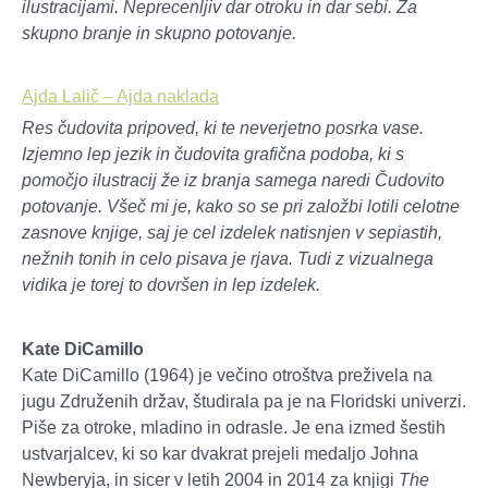
ilustracijami. Neprecenljiv dar otroku in dar sebi. Za
skupno branje in skupno potovanje.
Ajda Lalič – Ajda naklada
Res čudovita pripoved, ki te neverjetno posrka vase.
Izjemno lep jezik in čudovita grafična podoba, ki s
pomočjo ilustracij že iz branja samega naredi Čudovito
potovanje. Všeč mi je, kako so se pri založbi lotili celotne
zasnove knjige, saj je cel izdelek natisnjen v sepiastih,
nežnih tonih in celo pisava je rjava. Tudi z vizualnega
vidika je torej to dovršen in lep izdelek.
Kate DiCamillo
Kate DiCamillo (1964) je večino otroštva preživela na
jugu Združenih držav, študirala pa je na Floridski univerzi.
Piše za otroke, mladino in odrasle. Je ena izmed šestih
ustvarjalcev, ki so kar dvakrat prejeli medaljo Johna
Newberyja, in sicer v letih 2004 in 2014 za knjigi
The