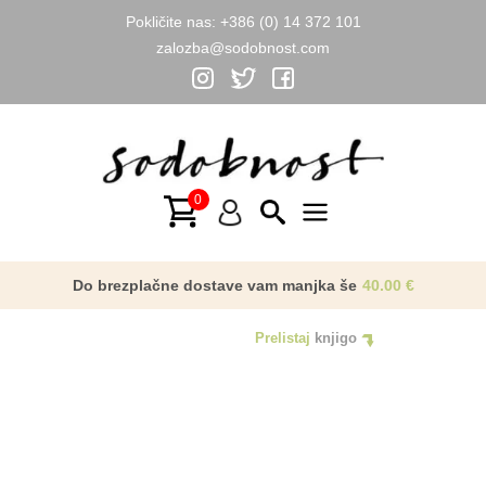
Pokličite nas:
+386 (0) 14 372 101
zalozba@sodobnost.com
Skip
to
NAGRADA
content
Main
Menu
Do brezplačne dostave vam manjka še
40.00
€
Prelistaj
knjigo