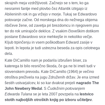
skrajnih meja vzdržljivosti. Začnejo se s tem, ko ga
nesramni fantje med plovbo čez Atlantik iztrgajo iz
Abileninih rok in ga vržejo v morje. Tukaj se Edwardovo
potovanje začne. Od morskega dna do nežnega objema
ribičeve žene, od zavetja pri brezdomcu in njegovem psu
ter do rok umirajoče deklice. Z vsakim človeškim dotikom
postane Edwardovo srce mehkejše in nekoliko večje.
Kljub trpinčenju in vsem poškodbam Edward zasije v
lepoti. In lepota je tudi ustrezna beseda za opis celotnega
dela.
Kate DiCamillo nam je podarila izbrušen biser, za
katerega bi bilo resnično škoda, če ga ne bi imeli tudi v
slovenskem prevodu. Kate DiCamillo (1964) je večino
otroštva preživela na jugu Združenih držav. Je ena izmed
šestih ustvarjalcev, ki so kar dvakrat prejeli
nagrado The
John Newbery Medal
. S
Čudežnim potovanjem
Edwarda Tulana
se je leta 2007 povzpela na
lestvico
stotih najboljših otroških knjig po izboru učiteljev
.