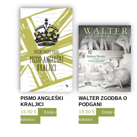
PISMO ANGLEŠKI
WALTER ZGODBA O
KRALJICI
PODGANI
16.90
€
19.90
€
Dodaj v
Dodaj v
košarico
košarico