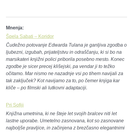
Mnenja:
Špela Sabati – Koridor
Čudežno potovanje Edwarda Tulana je ganljiva zgodba o
ljubezni, izgubah, prijateljstvu in odraščanju, ki si bo na
marsikateri knjižni polici priborila posebno mesto. Konec
zgodbe je sicer precej klišejski, pa vendar ji to težko
očitamo. Mar nismo ne nazadnje vsi po tihem navijali za
tak zaključek? Kot navijamo za to, po čemer knjiga kar
kliče – po filmski ali lutkovni adaptaciji.
Pri Sofiji
Knjižna umetnina, ki ne šteje let svojih bralcev niti let
lastne uporabe. Umetelno zasnovana, kot so zasnovane
najboljše pravljice, in začinjena z brezčasno elegantnimi