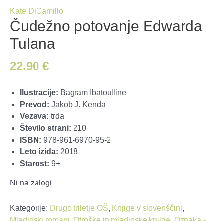
Kate DiCamillo
Čudežno potovanje Edwarda
Tulana
22.90
€
Ilustracije:
Bagram Ibatoulline
Prevod:
Jakob J. Kenda
Vezava:
trda
Število strani:
210
ISBN:
978-961-6970-95-2
Leto izida:
2018
Starost:
9+
Ni na zalogi
Kategorije:
Drugo triletje OŠ
,
Knjige v slovenščini
,
Mladinski romani
,
Otroške in mladinske knjige
,
Oznaka -