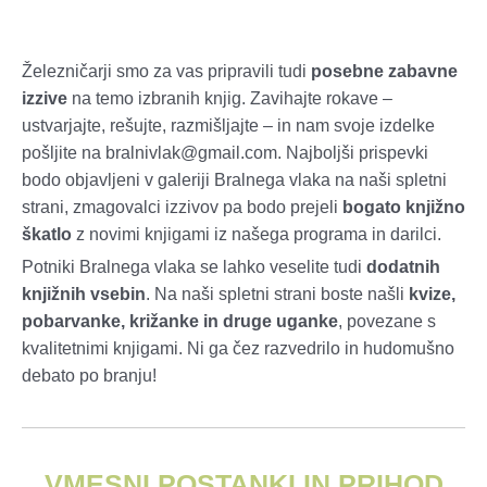
Železničarji smo za vas pripravili tudi
posebne zabavne
izzive
na temo izbranih knjig. Zavihajte rokave –
ustvarjajte, rešujte, razmišljajte – in nam svoje izdelke
pošljite na bralnivlak@gmail.com. Najboljši prispevki
bodo objavljeni v galeriji Bralnega vlaka na naši spletni
strani, zmagovalci izzivov pa bodo prejeli
bogato knjižno
škatlo
z novimi knjigami iz našega programa in darilci.
Potniki Bralnega vlaka se lahko veselite tudi
dodatnih
knjižnih vsebin
. Na naši spletni strani boste našli
kvize,
pobarvanke, križanke in druge uganke
, povezane s
kvalitetnimi knjigami. Ni ga čez razvedrilo in hudomušno
debato po branju!
VMESNI POSTANKI IN PRIHOD