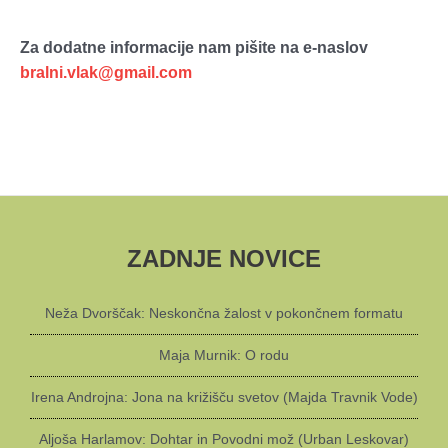
Za dodatne informacije nam pišite na e-naslov
bralni.vlak@gmail.com
ZADNJE NOVICE
Neža Dvorščak: Neskončna žalost v pokončnem formatu
Maja Murnik: O rodu
Irena Androjna: Jona na križišču svetov (Majda Travnik Vode)
Aljoša Harlamov: Dohtar in Povodni mož (Urban Leskovar)