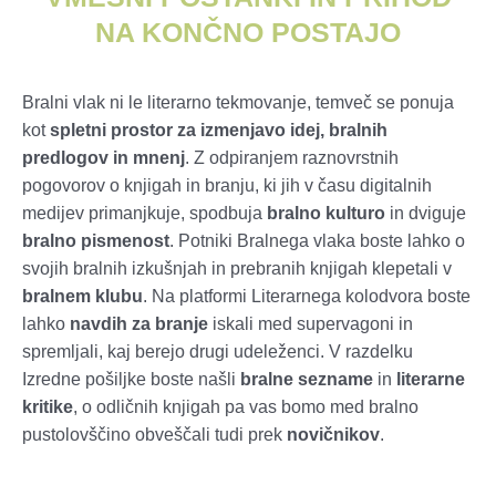
NA KONČNO POSTAJO
Bralni vlak ni le literarno tekmovanje, temveč se ponuja
kot
spletni prostor za izmenjavo idej, bralnih
predlogov in mnenj
. Z odpiranjem raznovrstnih
pogovorov o knjigah in branju, ki jih v času digitalnih
medijev primanjkuje, spodbuja
bralno kulturo
in dviguje
bralno pismenost
. Potniki Bralnega vlaka boste lahko o
svojih bralnih izkušnjah in prebranih knjigah klepetali v
bralnem klubu
. Na platformi Literarnega kolodvora boste
lahko
navdih za branje
iskali med supervagoni in
spremljali, kaj berejo drugi udeleženci. V razdelku
Izredne pošiljke boste našli
bralne sezname
in
literarne
kritike
, o odličnih knjigah pa vas bomo med bralno
pustolovščino obveščali tudi prek
novičnikov
.