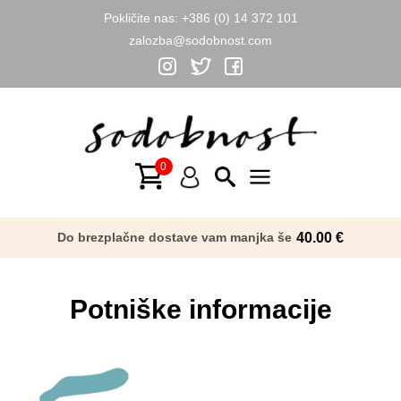
Pokličite nas:
+386 (0) 14 372 101
zalozba@sodobnost.com
Skip
to
content
Main
Menu
Do brezplačne dostave vam manjka še
40.00
€
Potniške informacije