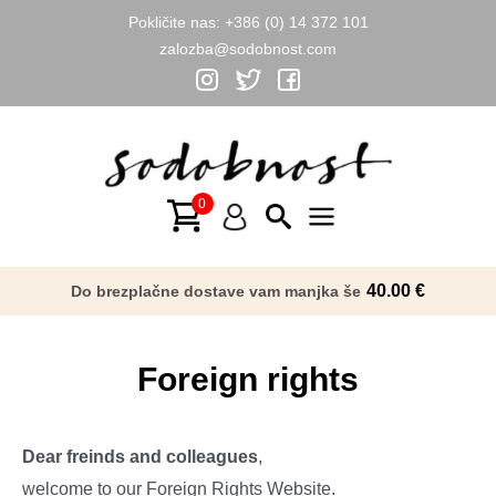
Pokličite nas:
+386 (0) 14 372 101
zalozba@sodobnost.com
Skip
to
content
Main
Menu
40.00
€
Do brezplačne dostave vam manjka še
Foreign rights
Dear freinds and colleagues
,
welcome to our Foreign Rights Website.