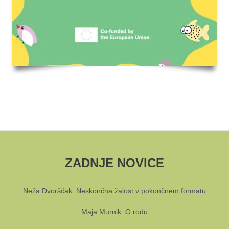
ZADNJE NOVICE
Neža Dvorščak: Neskončna žalost v pokončnem formatu
Maja Murnik: O rodu