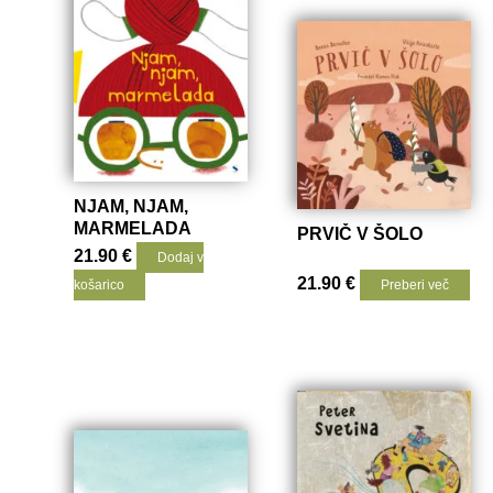
NJAM, NJAM,
MARMELADA
PRVIČ V ŠOLO
21.90
€
Dodaj v
21.90
€
košarico
Preberi več