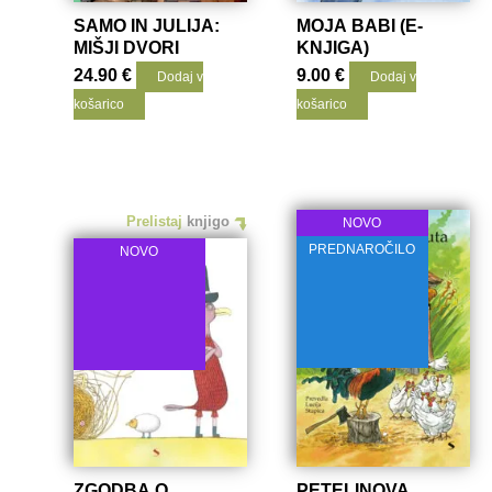
SAMO IN JULIJA:
MOJA BABI (E-
MIŠJI DVORI
KNJIGA)
24.90
€
9.00
€
Dodaj v
Dodaj v
košarico
košarico
Prelistaj
knjigo
NOVO
PREDNAROČILO
NOVO
ZGODBA O
PETELINOVA