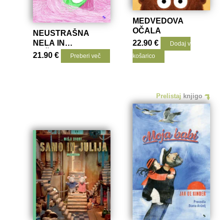
MEDVEDOVA
OČALA
NEUSTRAŠNA
NELA IN
22.90
€
Dodaj v
KUŠTRAVA BURJA
21.90
€
Preberi več
košarico
(E-KNJIGA)
Prelistaj
knjigo