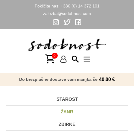
Pokličite nas:
+386 (0) 14 372 101
zalozba@sodobnost.com
Skip
to
content
Main
Menu
Do brezplačne dostave vam manjka še
40.00
€
STAROST
ŽANR
ZBIRKE