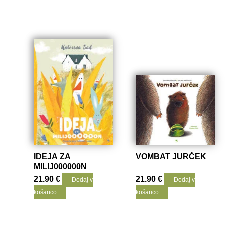
IDEJA ZA
VOMBAT JURČEK
MILIJ000000N
21.90
€
21.90
€
Dodaj v
Dodaj v
košarico
košarico