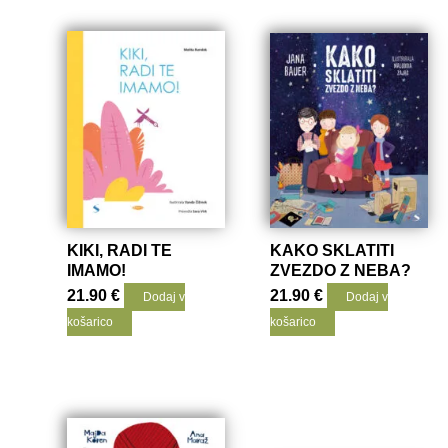
KIKI, RADI TE
KAKO SKLATITI
IMAMO!
ZVEZDO Z NEBA?
21.90
€
21.90
€
Dodaj v
Dodaj v
košarico
košarico