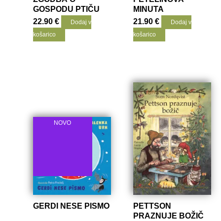
GOSPODU PTIČU
MINUTA
22.90
€
21.90
€
Dodaj v
Dodaj v
košarico
košarico
NOVO
GERDI NESE PISMO
PETTSON
PRAZNUJE BOŽIČ