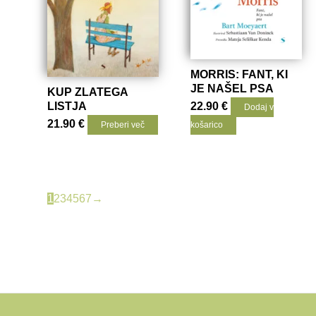
MORRIS: FANT, KI
JE NAŠEL PSA
KUP ZLATEGA
LISTJA
22.90
€
Dodaj v
21.90
€
Preberi več
košarico
1
2
3
4
5
6
7
→