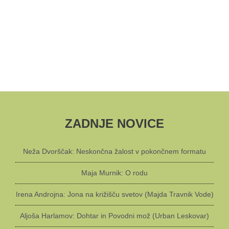
ZADNJE NOVICE
Neža Dvorščak: Neskončna žalost v pokončnem formatu
Maja Murnik: O rodu
Irena Androjna: Jona na križišču svetov (Majda Travnik Vode)
Aljoša Harlamov: Dohtar in Povodni mož (Urban Leskovar)