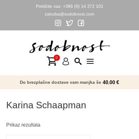
Pokličite nas:
+386 (0) 14 372 101
zalozba@sodobnost.com
Skip
to
content
Main
Menu
Do brezplačne dostave vam manjka še
40.00
€
Karina Schaapman
Prikaz rezultata