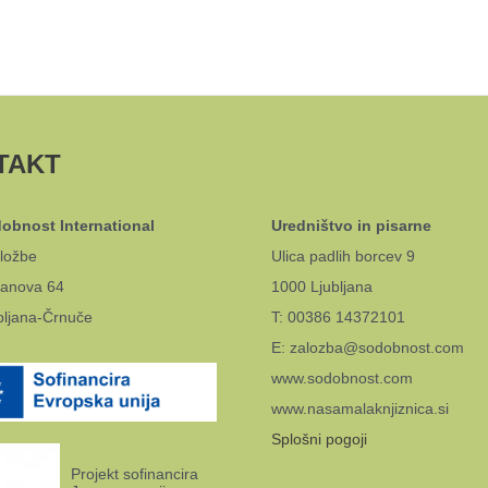
TAKT
obnost International
Uredništvo in pisarne
ložbe
Ulica padlih borcev 9
anova 64
1000 Ljubljana
bljana-Črnuče
T: 00386 14372101
E: zalozba@sodobnost.com
www.sodobnost.com
www.nasamalaknjiznica.si
Splošni pogoji
Projekt sofinancira