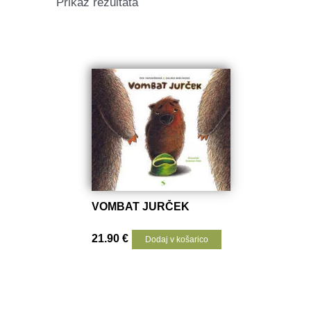
Prikaz rezultata
VOMBAT JURČEK
21.90
€
Dodaj v košarico