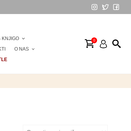
 KNJIGO
TI
O NAS
TLE