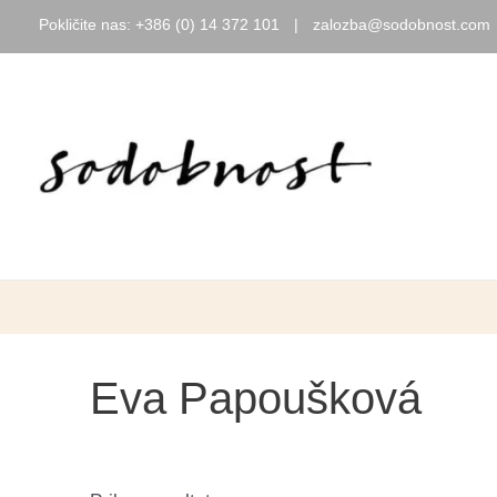
Pokličite nas:
+386 (0) 14 372 101
|
zalozba@sodobnost.com
Skip
to
content
Eva Papoušková