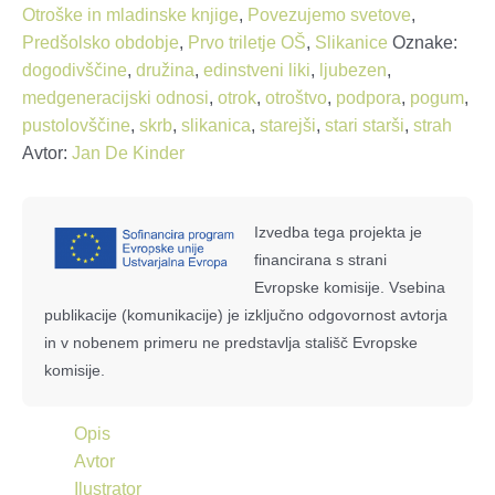
količina
Otroške in mladinske knjige
,
Povezujemo svetove
,
Predšolsko obdobje
,
Prvo triletje OŠ
,
Slikanice
Oznake:
dogodivščine
,
družina
,
edinstveni liki
,
ljubezen
,
medgeneracijski odnosi
,
otrok
,
otroštvo
,
podpora
,
pogum
,
pustolovščine
,
skrb
,
slikanica
,
starejši
,
stari starši
,
strah
Avtor:
Jan De Kinder
Izvedba tega projekta je
financirana s strani
Evropske komisije. Vsebina
publikacije (komunikacije) je izključno odgovornost avtorja
in v nobenem primeru ne predstavlja stališč Evropske
komisije.
Opis
Avtor
Ilustrator