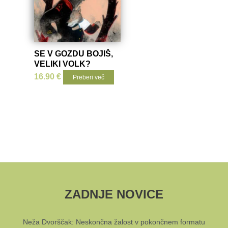
SE V GOZDU BOJIŠ,
VELIKI VOLK?
16.90
€
Preberi več
ZADNJE NOVICE
Neža Dvorščak: Neskončna žalost v pokončnem formatu