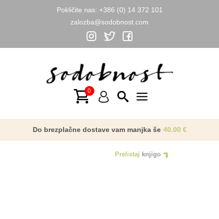
Pokličite nas:
+386 (0) 14 372 101
zalozba@sodobnost.com
Skip
to
content
Main
Menu
Do brezplačne dostave vam manjka še
40.00
€
Prelistaj
knjigo