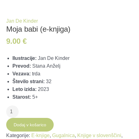
Jan De Kinder
Moja babi (e-knjiga)
9.00
€
Ilustracije:
Jan De Kinder
Prevod:
Stana Anželj
Vezava:
trda
Število strani:
32
Leto izida:
2023
Starost:
5+
Moja
babi
(e-
Dodaj v košarico
knjiga)
Kategorije:
E-knjige
,
Gugalnica
,
Knjige v slovenščini
,