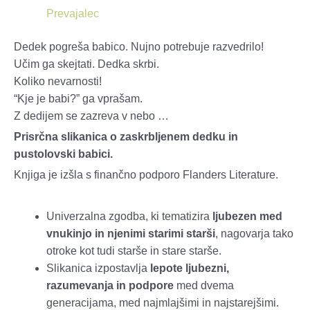
Prevajalec
Dedek pogreša babico. Nujno potrebuje razvedrilo!
Učim ga skejtati. Dedka skrbi.
Koliko nevarnosti!
“Kje je babi?” ga vprašam.
Z dedijem se zazreva v nebo …
Prisrčna slikanica o zaskrbljenem dedku in
pustolovski babici.
Knjiga je izšla s finančno podporo Flanders Literature.
Univerzalna zgodba, ki tematizira
ljubezen med
vnukinjo in njenimi starimi starši
, nagovarja tako
otroke kot tudi starše in stare starše.
Slikanica izpostavlja
lepote ljubezni,
razumevanja in podpore
med dvema
generacijama, med najmlajšimi in najstarejšimi.