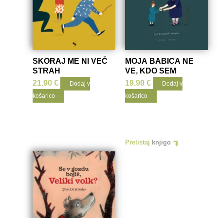
SKORAJ ME NI VEČ
MOJA BABICA NE
STRAH
VE, KDO SEM
21.90
€
19.90
€
Dodaj v
Dodaj v
košarico
košarico
Prelistaj
knjigo