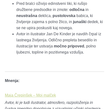
Pred bralci oživijo edinstveni liki, ki rušijo
družbene predsodke in zmote:
odločna
in
neustrašna
deklica,
pustolovska
babica, ki
življenje zajema s polno žlico, in
junaški
dedek, ki
se ne upira poskusiti kaj novega.
Avtor in ilustrator Jan De Kinder je navdih črpal iz
lastnega življenja. Odlično prepleta besedilo in
ilustracije ter ustvarja
močno pripoved
, polno
ljubezni, topline in pozitivnega vzdušja.
Mnenja:
Maja Črepinšek – Moj malček
Avtor, ki je tudi ilustrator, atmosfero, razpoloženja in
čustva imenitno dopolnjuje z vizualnimi učinki plastenja