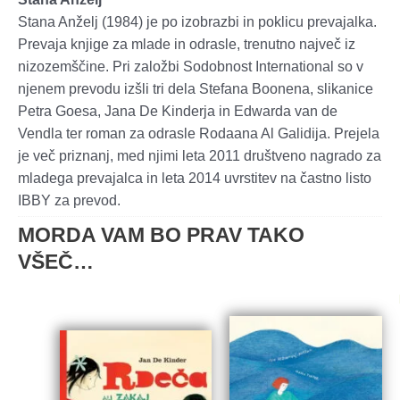
Stana Anželj (1984) je po izobrazbi in poklicu prevajalka.
Prevaja knjige za mlade in odrasle, trenutno največ iz
nizozemščine. Pri založbi Sodobnost International so v
njenem prevodu izšli tri dela Stefana Boonena, slikanice
Petra Goesa, Jana De Kinderja in Edwarda van de
Vendla ter roman za odrasle Rodaana Al Galidija. Prejela
je več priznanj, med njimi leta 2011 društveno nagrado za
mladega prevajalca in leta 2014 uvrstitev na častno listo
IBBY za prevod.
MORDA VAM BO PRAV TAKO
VŠEČ…