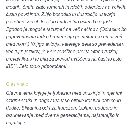
modrih, črnih, zlato rumenih in rdečih odtenkov na velikih,
čistih površinah. Zlitje besedila in ilustracije ustvarja
posebno senzibilnost in nudi čutno estetsko ugodje.
Zgodbo je mogoče razumeti na več načinov. (Odraslim bo
pripovedovala tudi o hrepenenju po nekom, ki ga ni več
med nami.) Knjigo avtorja, katerega dela so prevedena v
več tujih jezikov, je v slovenščino prelila Stana Anželj,
prevajalka, ki je bila za prevod uvrščena na častno listo
IBBY. Zelo toplo priporočam!
Glas vrstic
Glavna tema knjige je ljubezen med vnukinjo in njenimi
starimi starši in nagovarja tako otroke kot tudi babice in
dedke. Slikanica odraža ljubezen, toplino, podporo in
razumevanje med dvema generacijama, najstarejšo in
najmlajšo.