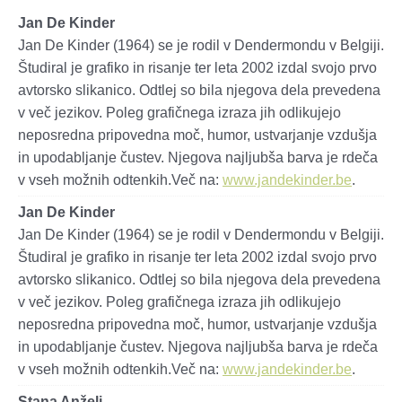
Jan De Kinder
Jan De Kinder (1964) se je rodil v Dendermondu v Belgiji.
Študiral je grafiko in risanje ter leta 2002 izdal svojo prvo
avtorsko slikanico. Odtlej so bila njegova dela prevedena
v več jezikov. Poleg grafičnega izraza jih odlikujejo
neposredna pripovedna moč, humor, ustvarjanje vzdušja
in upodabljanje čustev. Njegova najljubša barva je rdeča
v vseh možnih odtenkih.Več na:
www.jandekinder.be
.
Jan De Kinder
Jan De Kinder (1964) se je rodil v Dendermondu v Belgiji.
Študiral je grafiko in risanje ter leta 2002 izdal svojo prvo
avtorsko slikanico. Odtlej so bila njegova dela prevedena
v več jezikov. Poleg grafičnega izraza jih odlikujejo
neposredna pripovedna moč, humor, ustvarjanje vzdušja
in upodabljanje čustev. Njegova najljubša barva je rdeča
v vseh možnih odtenkih.Več na:
www.jandekinder.be
.
Stana Anželj