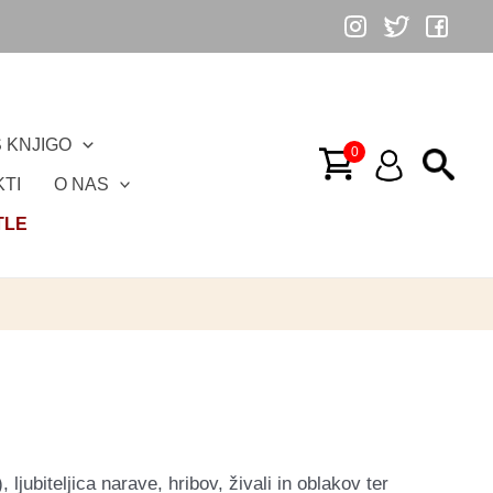
 KNJIGO
TI
O NAS
TLE
ljubiteljica narave, hribov, živali in oblakov ter