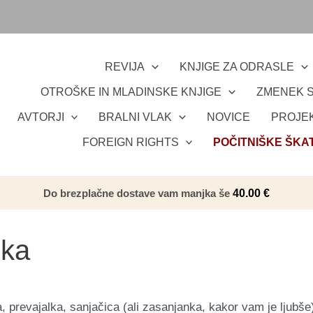
REVIJA
KNJIGE ZA ODRASLE
OTROŠKE IN MLADINSKE KNJIGE
ZMENEK S
AVTORJI
BRALNI VLAK
NOVICE
PROJEK
FOREIGN RIGHTS
POČITNIŠKE ŠKA
Do brezplačne dostave vam manjka še
40.00
€
ska
 prevajalka, sanjačica (ali zasanjanka, kakor vam je ljubše), 