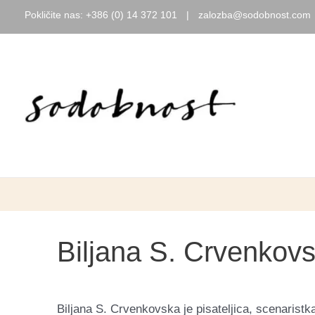
Pokličite nas:
+386 (0) 14 372 101
|
zalozba@sodobnost.com
Skip
to
content
Biljana S. Crvenkov
Biljana S. Crvenkovska je pisateljica, scenaristka,