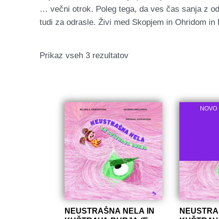
… večni otrok. Poleg tega, da ves čas sanja z odp
tudi za odrasle. Živi med Skopjem in Ohridom in D
Razvrščeno
Prikaz vseh 3 rezultatov
po
datumu
NOVO
NEUSTRAŠNA NELA IN
NEUSTRA