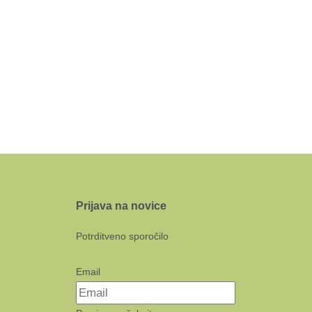
Prijava na novice
Potrditveno sporočilo
Email