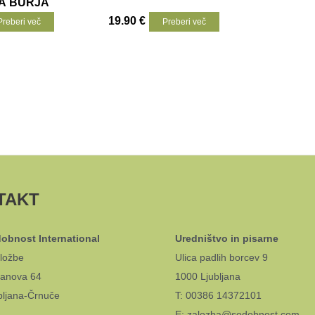
A BURJA
19.90
€
Preberi več
Preberi več
TAKT
obnost International
Uredništvo in pisarne
ložbe
Ulica padlih borcev 9
anova 64
1000 Ljubljana
bljana-Črnuče
T: 00386 14372101
E: zalozba@sodobnost.com