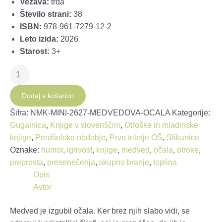
Vezava:
trda
Število strani:
38
ISBN:
978-961-7279-12-2
Leto izida:
2026
Starost:
3+
Medvedova
očala
količina
Dodaj v košarico
Šifra:
NMK-MINI-2627-MEDVEDOVA-OCALA
Kategorije:
Gugalnica
,
Knjige v slovenščini
,
Otroške in mladinske
knjige
,
Predšolsko obdobje
,
Prvo triletje OŠ
,
Slikanice
Oznake:
humor
,
igrivost
,
knjige
,
medved
,
očala
,
otroke
,
preprosta
,
presenečenja
,
skupno branje
,
toplina
Opis
Avtor
Medved je izgubil očala. Ker brez njih slabo vidi, se