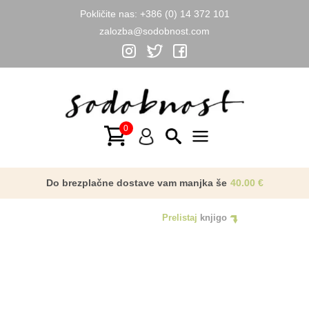
Pokličite nas:
+386 (0) 14 372 101
zalozba@sodobnost.com
Skip
to
content
Main
Menu
Do brezplačne dostave vam manjka še
40.00
€
Prelistaj
knjigo