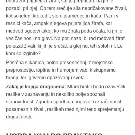
odpravi k prijateljici žirafi, saj je prepričan, da jih je
pozabil pri njej. Ob tem srečuje sila nepričakovane živali,
kot so jelen, krokodil, slon, plamenec in kača. Pa ni v
resnici kača, ampak njegova prijateljica žirafa, kar
medved ugotovi takoj, ko mu žirafa poda očala, ki jih je
ves čas nosil na glavi. Na poti nazaj bi rad medved žirafi
pokazal živali, ki jih je srečal, a glej no, teh sploh ni. Le
kam so izginile?
Prisrčna slikanica, polna presenečenj, z mojstrsko
preprostostjo, toplino in humorjem vabi k skupnemu
branju ter igrivemu opazovanju sveta.
Zakaj je knjiga dragocena:
Mladi bralci bodo ozavestili
razlike v zaznavanju in nekoliko bolje spoznali
slabovidnost. Zgodba spodbuja pogovor o značilnostih
posameznih živali, razlikah med njimi ter o sprejemanju
drugačnosti.