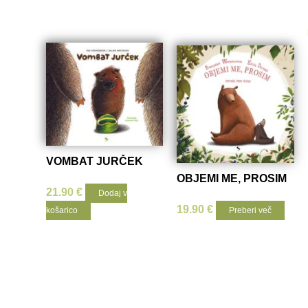
VOMBAT JURČEK
OBJEMI ME, PROSIM
21.90
€
Dodaj v
19.90
€
košarico
Preberi več