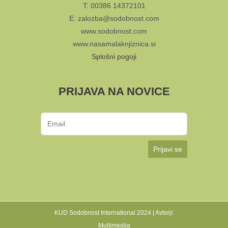
T: 00386 14372101
E: zalozba@sodobnost.com
www.sodobnost.com
www.nasamalaknjiznica.si
Splošni pogoji
PRIJAVA NA NOVICE
Prijavi se
KUD Sodobnost International 2024 | Avtorji:
Multimedija