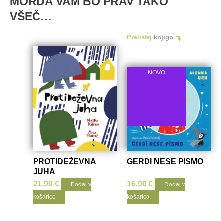
MORDA VAM BO PRAV TAKO
VŠEČ…
Prelistaj
knjigo
NOVO
PROTIDEŽEVNA
GERDI NESE PISMO
JUHA
21.90
€
16.90
€
Dodaj v
Dodaj v
košarico
košarico