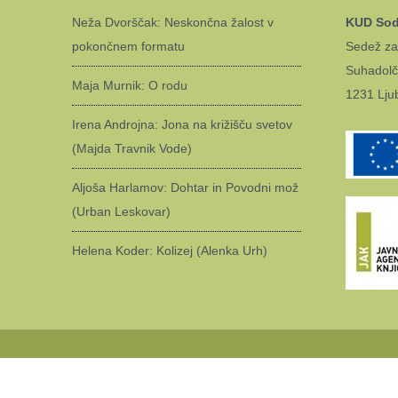
Neža Dvorščak: Neskončna žalost v
KUD Sod
pokončnem formatu
Sedež za
Suhadolč
Maja Murnik: O rodu
1231 Lju
Irena Androjna: Jona na križišču svetov
(Majda Travnik Vode)
Aljoša Harlamov: Dohtar in Povodni mož
(Urban Leskovar)
Helena Koder: Kolizej (Alenka Urh)