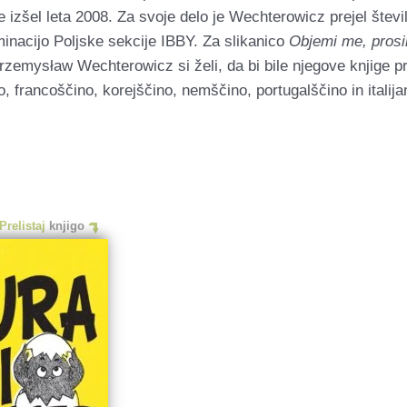
je izšel leta 2008. Za svoje delo je Wechterowicz prejel št
nacijo Poljske sekcije IBBY. Za slikanico
Objemi me, pros
rzemysław Wechterowicz si želi, da bi bile njegove knjige p
, francoščino, korejščino, nemščino, portugalščino in italija
Prelistaj
knjigo