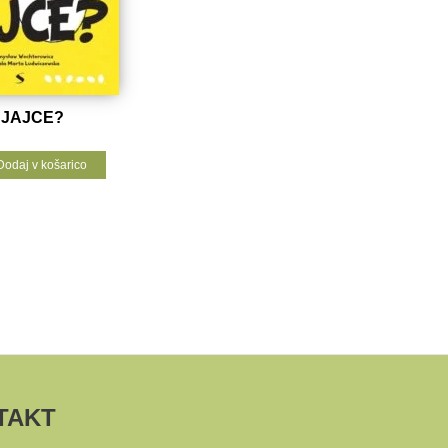
 JAJCE?
Dodaj v košarico
TAKT