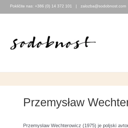
Pokličite nas:
+386 (0) 14 372 101
|
zalozba@sodobnost.com
Skip
to
content
Przemysław Wechte
Przemysław Wechterowicz (1975) je poljski avtor 