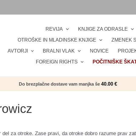
REVIJA
KNJIGE ZA ODRASLE
OTROŠKE IN MLADINSKE KNJIGE
ZMENEK S
AVTORJI
BRALNI VLAK
NOVICE
PROJEK
FOREIGN RIGHTS
POČITNIŠKE ŠKA
Do brezplačne dostave vam manjka še
40.00
€
rowicz
del za otroke. Zase pravi, da otroke dobro razume prav zat