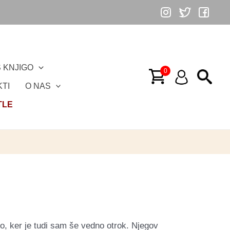
 KNJIGO
TI
O NAS
TLE
o, ker je tudi sam še vedno otrok. Njegov