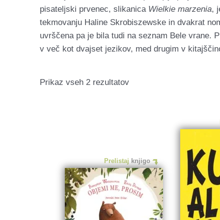
pisateljski prvenec, slikanica
Wielkie marzenia
, 
tekmovanju Haline Skrobiszewske in dvakrat nomi
uvrščena pa je bila tudi na seznam Bele vrane. P
v več kot dvajset jezikov, med drugim v kitajščino
Razvrščeno
Prikaz vseh 2 rezultatov
po
datumu
Prelistaj
knjigo