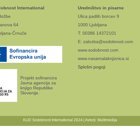
obnost International
Uredništvo in pisarne
ložbe
Ulica padlih borcev 9
anova 64
1000 Ljubljana
bljana-Črnuče
T: 00386 14372101
E: zalozba@sodobnost.com
www.sodobnost.com
www.nasamalaknjiznica.si
Splošni pogoji
Projekt sofinancira
Javna agencija za
knjigo Republike
Slovenije.
KUD Sodobnost International 2024 | Avtorji:
Multimedija