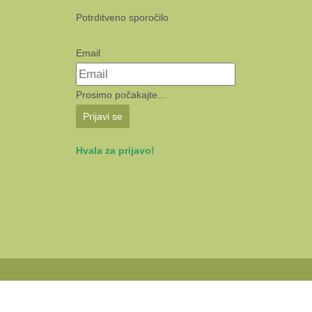
Potrditveno sporočilo
Email
Prosimo počakajte...
Prijavi se
Hvala za prijavo!