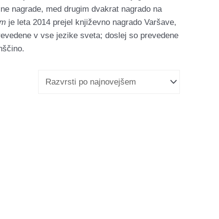
evilne nagrade, med drugim dvakrat nagrado na
im
je leta 2014 prejel književno nagrado Varšave,
revedene v vse jezike sveta; doslej so prevedene
nščino.