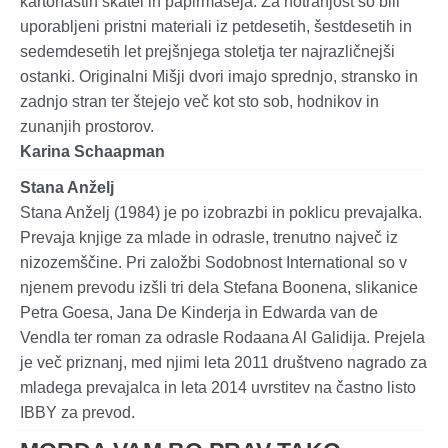
kartonastih škatel in papirmašeja. Za notranjost so bili
uporabljeni pristni materiali iz petdesetih, šestdesetih in
sedemdesetih let prejšnjega stoletja ter najrazličnejši
ostanki. Originalni Mišji dvori imajo sprednjo, stransko in
zadnjo stran ter štejejo več kot sto sob, hodnikov in
zunanjih prostorov.
Karina Schaapman
Stana Anželj
Stana Anželj (1984) je po izobrazbi in poklicu prevajalka.
Prevaja knjige za mlade in odrasle, trenutno največ iz
nizozemščine. Pri založbi Sodobnost International so v
njenem prevodu izšli tri dela Stefana Boonena, slikanice
Petra Goesa, Jana De Kinderja in Edwarda van de
Vendla ter roman za odrasle Rodaana Al Galidija. Prejela
je več priznanj, med njimi leta 2011 društveno nagrado za
mladega prevajalca in leta 2014 uvrstitev na častno listo
IBBY za prevod.