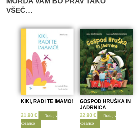
MORDA VAM BO PRAV TAKO
VŠEČ…
KIKI, RADI TE IMAMO!
GOSPOD HRUŠKA IN
JADRNICA
21.90
€
22.90
€
Dodaj v
Dodaj v
košarico
košarico