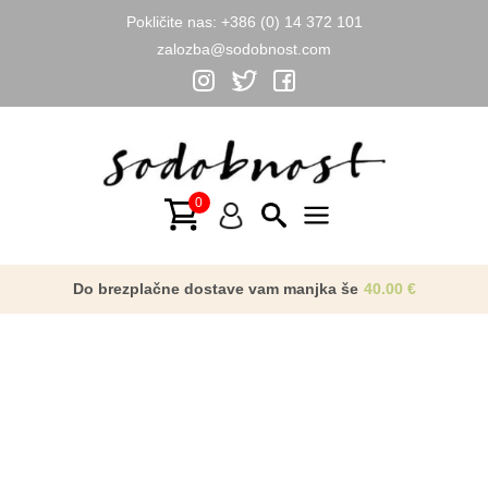
Pokličite nas:
+386 (0) 14 372 101
zalozba@sodobnost.com
Skip
to
content
Main
Menu
Do brezplačne dostave vam manjka še
40.00
€