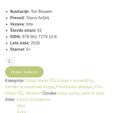
Ilustracije:
Ton Bouwer
Prevod:
Stana Anželj
Vezava:
trda
Število strani:
62
ISBN:
978-961-7279-10-8
Leto izida:
2026
Starost:
6+
Samo
in
Julija:
Dodaj v košarico
Mišji
Kategorije:
Drugo triletje OŠ
,
Knjige v slovenščini
,
dvori
Otroške in mladinske knjige
,
Predšolsko obdobje
,
Prvo
količina
triletje OŠ
,
Slikanice
Oznake:
julija
,
samo
,
samo in julija
Avtor:
Karina Schaapman
Opis
Avtor