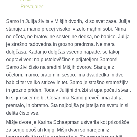
Prevajalec
Samo in Julija živita v Mišjih dvorih, ki so svet zase. Julija
stanuje z mamo precej visoko, v zelo majhni sobi. Nima
ne očeta, ne bratov, ne sester, ne dedka, ne babice. Julija
je strašno radovedna in grozno predrzna. Ne mara
dolgčasa. Kadar jo dolgčas vseeno napade, se takoj
odpravi ven: na pustolovščino s prijateljem Samom!
Samo živi čisto na sredini Mišjih dvorov. Stanuje z
očetom, mamo, bratom in sestro. Ima dva dedka in dve
babici ter veliko stricev in tet. Samo je strašno sramežljiv
in grozno priden. Toda v Julijini družbi si upa početi stvari,
ki si jih sicer ne bi. Česar ima Samo preveč, ima Julija
premalo, in obratno. Sta najboljša prijatelja na svetu in si
delita čisto vse.
Mišje dvore je Karina Schaapman ustvarila kot prizorišče
za serijo otroških knjig. Mišji dvori so narejeni iz