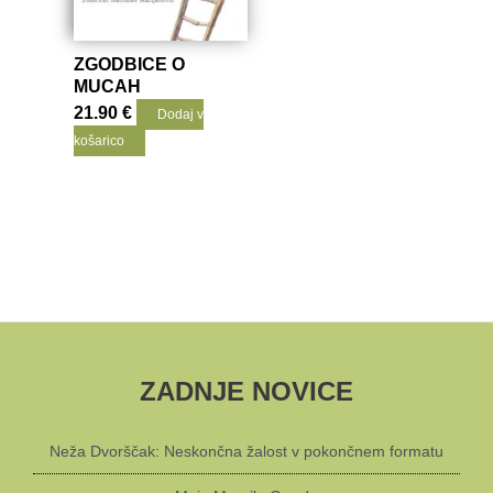
ZGODBICE O
MUCAH
21.90
€
Dodaj v
košarico
ZADNJE NOVICE
Neža Dvorščak: Neskončna žalost v pokončnem formatu