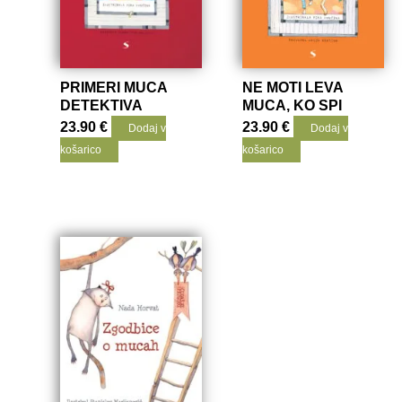
PRIMERI MUCA
NE MOTI LEVA
DETEKTIVA
MUCA, KO SPI
23.90
€
23.90
€
Dodaj v
Dodaj v
košarico
košarico