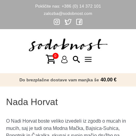
Pokličite nas:
+386 (0) 14 372 101
zalozba@sodobnost.com
Skip
to
content
Main
Menu
40.00
€
Do brezplačne dostave vam manjka še
Nada Horvat
O Nadi Horvat boste veliko izvedeli iz zgodb o mucah in
mucih, saj je tudi ona Modna Mačka, Bajsica-Suhica,
Popotnik in Čakalka, skupaj s svojo mačjo družbo pa