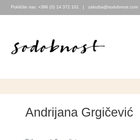
Pokličite nas:
+386 (0) 14 372 101
|
zalozba@sodobnost.com
Skip
to
content
Andrijana Grgičević