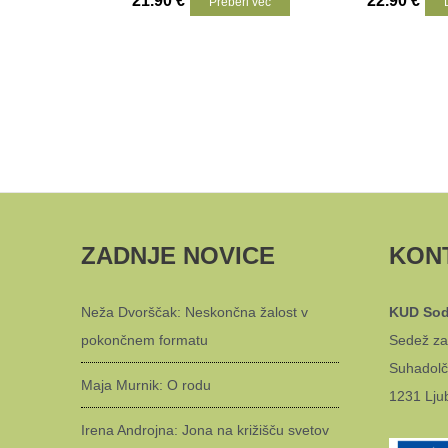
21.90
€
22.90
€
Preberi več
ZADNJE NOVICE
KON
Neža Dvorščak: Neskončna žalost v
KUD Sod
pokončnem formatu
Sedež za
Suhadolč
Maja Murnik: O rodu
1231 Lju
Irena Androjna: Jona na križišču svetov