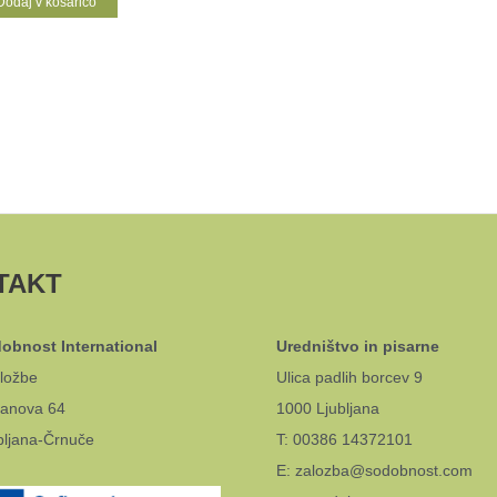
Dodaj v košarico
TAKT
obnost International
Uredništvo in pisarne
ložbe
Ulica padlih borcev 9
anova 64
1000 Ljubljana
bljana-Črnuče
T: 00386 14372101
E: zalozba@sodobnost.com