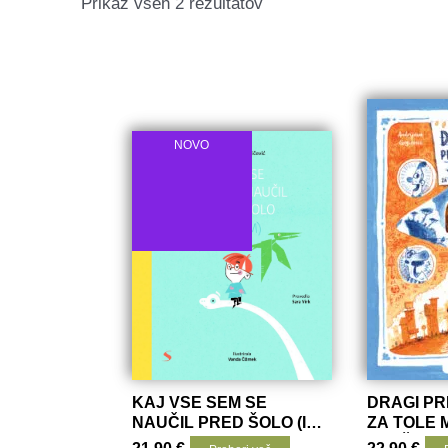
Razvrščeno
Prikaz vseh 2 rezultatov
po
datumu
NOVO
KAJ VSE SEM SE
DRAGI PR
NAUČIL PRED ŠOLO (IN
ZA TOLE 
TO SAM)
PLAČAL!