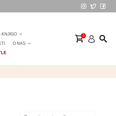
 KNJIGO
TI
O NAS
TLE