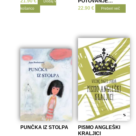
21.90
€
POTOVANJE
Dodaj v
EDWARDA TULANA
22.90
€
košarico
Preberi več
PUNČKA IZ STOLPA
PISMO ANGLEŠKI
KRALJICI