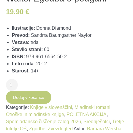
19.90
€
Ilustracije:
Donna Diamond
Prevod:
Sandrra Baumgartner Naylor
Vezava:
trda
Število strani:
60
ISBN:
978-961-6564-50-2
Leto izida:
2012
Starost:
14+
Walter
Zgodba
o
Dodaj v košarico
podgani
Kategorije:
Knjige v slovenščini
,
Mladinski romani
,
količina
Otroške in mladinske knjige
,
POLETNA AKCIJA
,
Spomladansko čiščenje zalog 2026
,
Srednješolci
,
Tretje
triletje OŠ
,
Zgodbe
,
Zvezdogled
Avtor:
Barbara Wersba