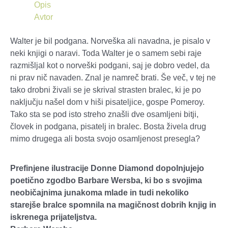
Opis
Avtor
Walter je bil podgana. Norveška ali navadna, je pisalo v
neki knjigi o naravi. Toda Walter je o samem sebi raje
razmišljal kot o norveški podgani, saj je dobro vedel, da
ni prav nič navaden. Znal je namreč brati. Še več, v tej ne
tako drobni živali se je skrival strasten bralec, ki je po
naključju našel dom v hiši pisateljice, gospe Pomeroy.
Tako sta se pod isto streho znašli dve osamljeni bitji,
človek in podgana, pisatelj in bralec. Bosta živela drug
mimo drugega ali bosta svojo osamljenost presegla?
Prefinjene ilustracije Donne Diamond dopolnjujejo
poetično zgodbo Barbare Wersba, ki bo s svojima
neobičajnima junakoma mlade in tudi nekoliko
starejše bralce spomnila na magičnost dobrih knjig in
iskrenega prijateljstva.