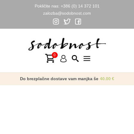
Pokličite nas:
+386 (0) 14 372 101
zalozba@sodobnost.com
Skip
to
content
Main
Menu
Do brezplačne dostave vam manjka še
40.00
€