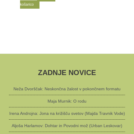
košarico
ZADNJE NOVICE
Neža Dvorščak: Neskončna žalost v pokončnem formatu
Maja Murnik: O rodu
Irena Androjna: Jona na križišču svetov (Majda Travnik Vode)
Aljoša Harlamov: Dohtar in Povodni mož (Urban Leskovar)