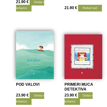
21.90
€
Dodaj v
21.90
€
košarico
Preberi več
POD VALOVI
PRIMERI MUCA
DETEKTIVA
23.90
€
23.90
€
Dodaj v
Dodaj v
košarico
košarico