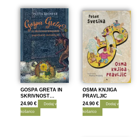
GOSPA GRETA IN
OSMA KNJIGA
SKRIVNOST
PRAVLJIC
KITAJSKIH
24.90
€
24.90
€
Dodaj v
Dodaj v
PAPIRNATIH
košarico
košarico
DEŽNIČKOV