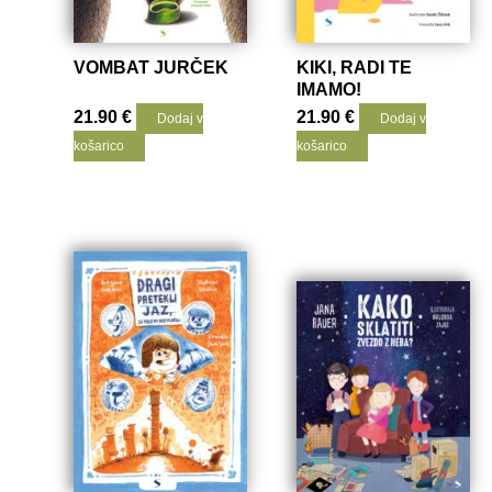
VOMBAT JURČEK
KIKI, RADI TE
IMAMO!
21.90
€
21.90
€
Dodaj v
Dodaj v
košarico
košarico