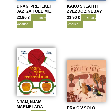
DRAGI PRETEKLI
KAKO SKLATITI
JAZ, ZA TOLE MI
ZVEZDO Z NEBA?
BOŠ PLAČAL!
22.90
€
21.90
€
Dodaj v
Dodaj v
košarico
košarico
NJAM, NJAM,
MARMELADA
PRVIČ V ŠOLO