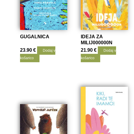
GUGALNICA
IDEJA ZA
MILIJ000000N
23.90
€
21.90
€
Dodaj v
Dodaj v
košarico
košarico