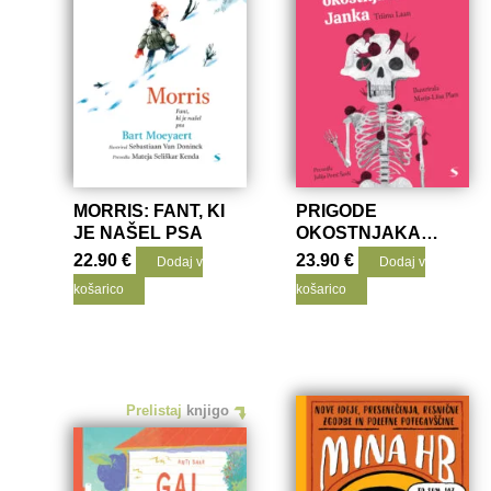
MORRIS: FANT, KI
PRIGODE
JE NAŠEL PSA
OKOSTNJAKA
JANKA
22.90
€
23.90
€
Dodaj v
Dodaj v
košarico
košarico
Prelistaj
knjigo