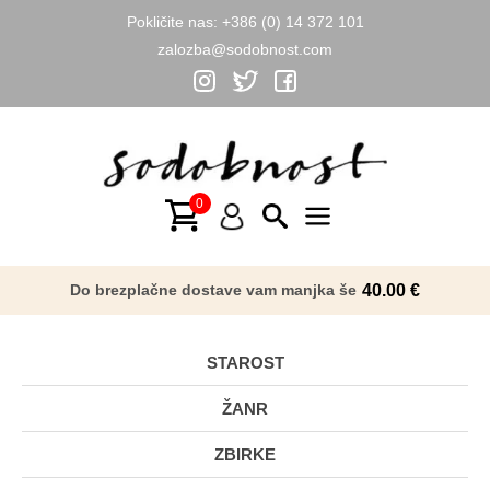
Pokličite nas:
+386 (0) 14 372 101
zalozba@sodobnost.com
Skip
to
content
Main
Menu
Do brezplačne dostave vam manjka še
40.00
€
STAROST
ŽANR
ZBIRKE