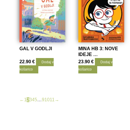
GAL V GODLJI
MINA HB 3: NOVE
IDEJE …
22.90
€
23.90
€
Dodaj v
Dodaj v
košarico
košarico
←
1
2
3
4
5
…
9
10
11
→