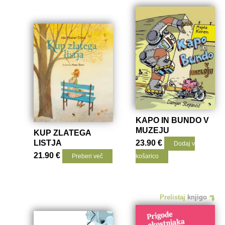
KAPO IN BUNDO V
MUZEJU
KUP ZLATEGA
LISTJA
23.90
€
Dodaj v
21.90
€
Preberi več
košarico
Prelistaj
knjigo