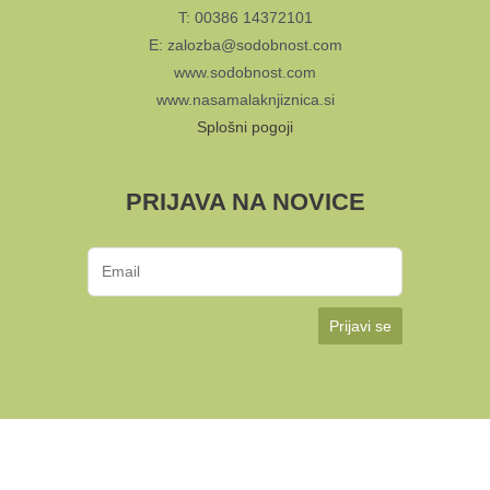
T: 00386 14372101
E: zalozba@sodobnost.com
www.sodobnost.com
www.nasamalaknjiznica.si
Splošni pogoji
PRIJAVA NA NOVICE
Prijavi se
KUD Sodobnost International 2024 | Avtorji: