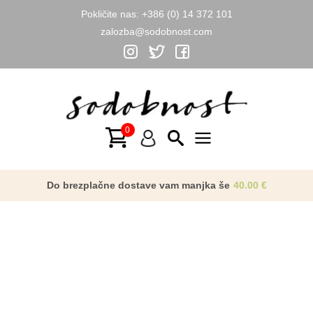
Pokličite nas:
+386 (0) 14 372 101
zalozba@sodobnost.com
Skip
to
content
Main
Menu
Do brezplačne dostave vam manjka še
40.00
€