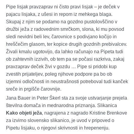
Pipe lisjak pravzaprav ni čisto pravi lisjak – je deček v
pajacu lisjaka, z ušesi in repom iz mehkega blaga.
Skupaj z njim se podamo na gozdno pustolovščino v
družbi ježa z radovednim smrčkom, slona, ki mu povsod
sledi nevidni beli lev, čarovnice s podivjano kočijo in
hreščečim glasom, ter kopice drugih gozdnih prebivalcev.
Živali kmalu ugotovijo, da lahko računajo na Pipeta tudi
ob zahtevnih izzivih, ob tem pa se počasi razkriva, zakaj
pravzaprav deček živi v gozdu … Pipe si pridobi kup
zvestih prijateljev, poleg njihove podpore pa bo ob
izjemni odločnosti in neustrašnosti potreboval tudi kanček
sreče in prgišče čarovnije.
Jana Bauer in Peter Škerl sta za svoje ustvarjanje prejela
številna domača in mednarodna priznanja. Slikanica
Kako objeti ježa
, nagrajena z nagrado Kristine Brenkove
za izvirno slovensko slikanico, je uvod v pripoved o
Pipetu lisjaku, o njegovi skrivnosti in hrepenenju.