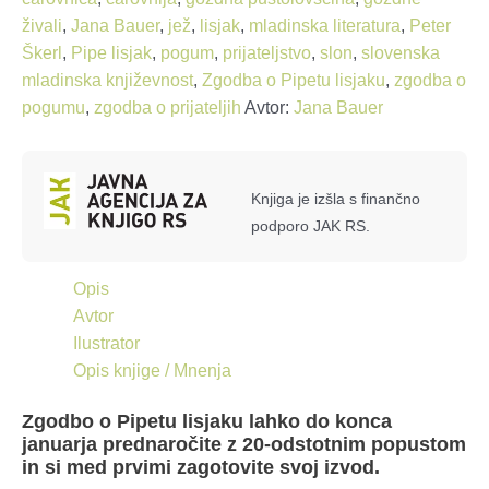
živali
,
Jana Bauer
,
jež
,
lisjak
,
mladinska literatura
,
Peter
Škerl
,
Pipe lisjak
,
pogum
,
prijateljstvo
,
slon
,
slovenska
mladinska književnost
,
Zgodba o Pipetu lisjaku
,
zgodba o
pogumu
,
zgodba o prijateljih
Avtor:
Jana Bauer
Knjiga je izšla s finančno
podporo JAK RS.
Opis
Avtor
Ilustrator
Opis knjige / Mnenja
Zgodbo o Pipetu lisjaku lahko do konca
januarja prednaročite z 20-odstotnim popustom
in si med prvimi zagotovite svoj izvod.