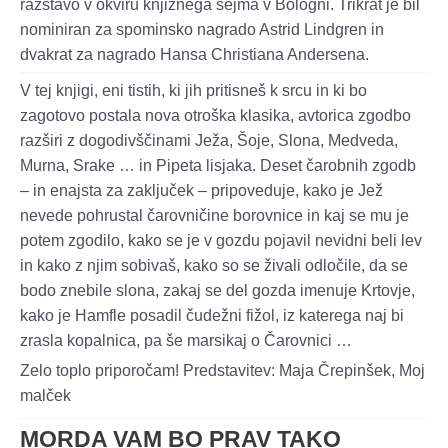
razstavo v okviru knjižnega sejma v Bologni. Trikrat je bil
nominiran za spominsko nagrado Astrid Lindgren in
dvakrat za nagrado Hansa Christiana Andersena.
V tej knjigi, eni tistih, ki jih pritisneš k srcu in ki bo
zagotovo postala nova otroška klasika, avtorica zgodbo
razširi z dogodivščinami Ježa, Šoje, Slona, Medveda,
Murna, Srake … in Pipeta lisjaka. Deset čarobnih zgodb
– in enajsta za zaključek – pripoveduje, kako je Jež
nevede pohrustal čarovničine borovnice in kaj se mu je
potem zgodilo, kako se je v gozdu pojavil nevidni beli lev
in kako z njim sobivaš, kako so se živali odločile, da se
bodo znebile slona, zakaj se del gozda imenuje Krtovje,
kako je Hamfle posadil čudežni fižol, iz katerega naj bi
zrasla kopalnica, pa še marsikaj o Čarovnici …
Zelo toplo priporočam! Predstavitev: Maja Črepinšek, Moj
malček
MORDA VAM BO PRAV TAKO