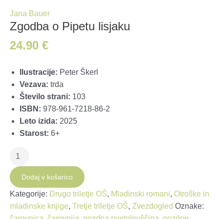
Jana Bauer
Zgodba o Pipetu lisjaku
24.90
€
Ilustracije:
Peter Škerl
Vezava:
trda
Število strani:
103
ISBN:
978-961-7218-86-2
Leto izida:
2025
Starost:
6+
Zgodba
o
Pipetu
Dodaj v košarico
lisjaku
Kategorije:
Drugo triletje OŠ
,
Mladinski romani
,
Otroške in
količina
mladinske knjige
,
Tretje triletje OŠ
,
Zvezdogled
Oznake:
čarovnica
,
čarovnija
,
gozdna pustolovščina
,
gozdne