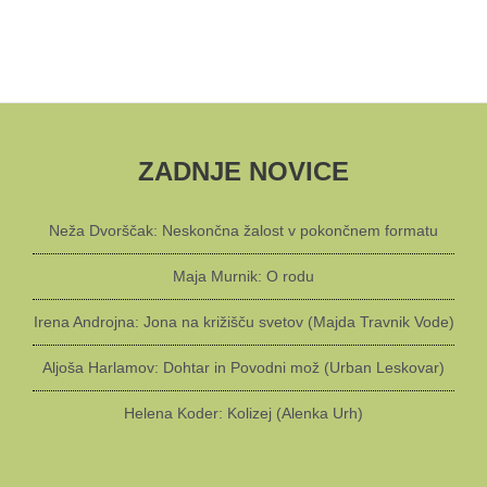
ZADNJE NOVICE
Neža Dvorščak: Neskončna žalost v pokončnem formatu
Maja Murnik: O rodu
Irena Androjna: Jona na križišču svetov (Majda Travnik Vode)
Aljoša Harlamov: Dohtar in Povodni mož (Urban Leskovar)
Helena Koder: Kolizej (Alenka Urh)