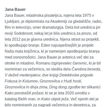
Jana Bauer
Jana Bauer,
mladinska pisateljica,
rojena leta 1975 v
Ljubljani, je diplomirala na Akademiji za gledališče, radio,
film in televizijo, smer dramaturgija. Dela kot urednica pri
reviji Sodobnost; nekaj let je bila urednica za prozo, od
leta 2012 pa je glavna urednica. Njena strast so projekti,
ki spodbujajo branje. Eden najuspešnejših je projekt
Naša mala knjižnica, ki je namenjen spodbujanju branja
med osnovnošolci. Jana Bauer je avtorica več del za
otroke in mladino. Romanu
Izginjevalec čarovnic
, ki je bil
nominiran za večernico, so sledila dela
Čarobna beseda
,
V deželi medenjakov
, dve knjigi
Detektivske prigode
Fokusa in Kolumne
,
Groznovilca v Hudi hosti
,
Groznovilca in divja zima
,
Ding dong zgodbe
ter slikanici
Kako prestrašiti pošast
, ki se je leta 2020 uvrstila v
katalog Belih vran, in
Kako objeti ježa
. Več njenih del je
bilo nominiranih za nagradi večernica in desetnica, za