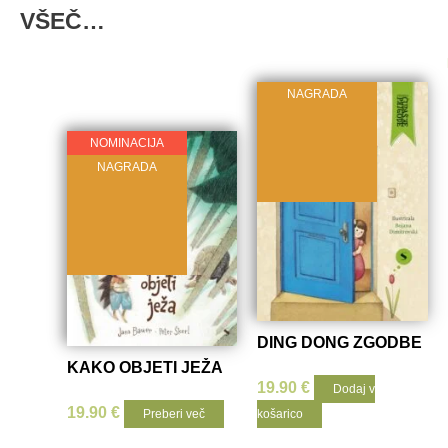
VŠEČ…
NAGRADA
Prelistaj
knjigo
NOMINACIJA
NAGRADA
DING DONG ZGODBE
KAKO OBJETI JEŽA
19.90
€
Dodaj v
19.90
€
Preberi več
košarico