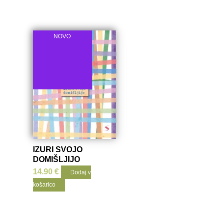
NOVO
IZURI SVOJO
DOMIŠLJIJO
14.90
€
Dodaj v
košarico