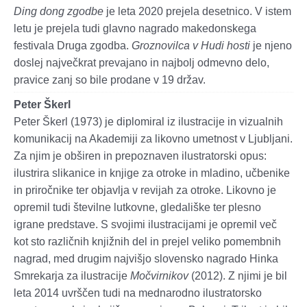
Ding dong zgodbe
je leta 2020 prejela desetnico. V istem
letu je prejela tudi glavno nagrado makedonskega
festivala Druga zgodba.
Groznovilca v Hudi hosti
je njeno
doslej največkrat prevajano in najbolj odmevno delo,
pravice zanj so bile prodane v 19 držav.
Peter Škerl
Peter Škerl (1973) je diplomiral iz ilustracije in vizualnih
komunikacij na Akademiji za likovno umetnost v Ljubljani.
Za njim je obširen in prepoznaven ilustratorski opus:
ilustrira slikanice in knjige za otroke in mladino, učbenike
in priročnike ter objavlja v revijah za otroke. Likovno je
opremil tudi številne lutkovne, gledališke ter plesno
igrane predstave. S svojimi ilustracijami je opremil več
kot sto različnih knjižnih del in prejel veliko pomembnih
nagrad, med drugim najvišjo slovensko nagrado Hinka
Smrekarja za ilustracije
Močvirnikov
(2012). Z njimi je bil
leta 2014 uvrščen tudi na mednarodno ilustratorsko