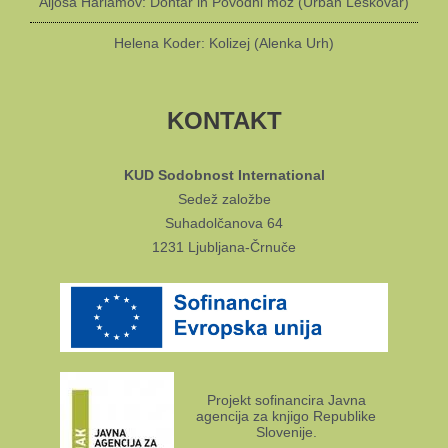
Aljoša Harlamov: Dohtar in Povodni mož (Urban Leskovar)
Helena Koder: Kolizej (Alenka Urh)
KONTAKT
KUD Sodobnost International
Sedež založbe
Suhadolčanova 64
1231 Ljubljana-Črnuče
Projekt sofinancira Javna
agencija za knjigo Republike
Slovenije.