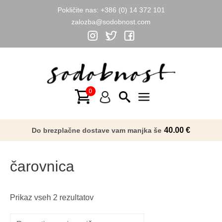
Pokličite nas:
+386 (0) 14 372 101
zalozba@sodobnost.com
Skip
to
content
Main
Menu
40.00
€
Do brezplačne dostave vam manjka še
čarovnica
Razvrščeno
Prikaz vseh 2 rezultatov
po
datumu