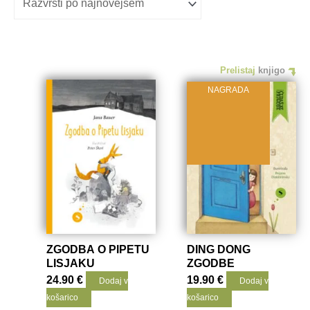
Prelistaj
knjigo
NAGRADA
ZGODBA O PIPETU
DING DONG
LISJAKU
ZGODBE
24.90
€
19.90
€
Dodaj v
Dodaj v
košarico
košarico