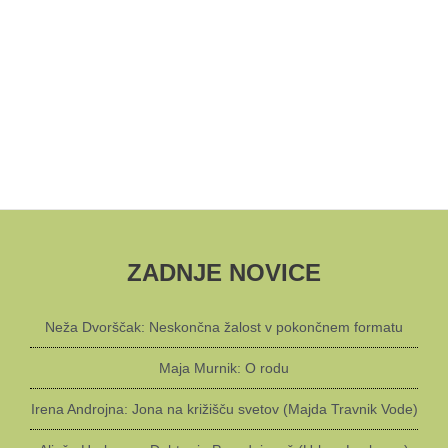
ZADNJE NOVICE
Neža Dvorščak: Neskončna žalost v pokončnem formatu
Maja Murnik: O rodu
Irena Androjna: Jona na križišču svetov (Majda Travnik Vode)