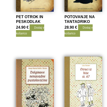
PET OTROK IN
POTOVANJE NA
PESKODLAK
TANTADRIKO
24.90
€
28.90
€
Dodaj v
Dodaj v
košarico
košarico