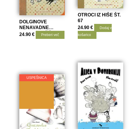
OTROCI IZ HIŠE ŠT.
67
DOLGINOVE
NENAVADNE
24.90
€
Dodaj v
PUSTOLOVŠČINE
24.90
€
Preberi več
košarico
NOMINACIJA
USPEŠNICA
NAGRADA