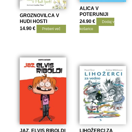
ALICA V
POTERUNIJI
GROZNOVILCA V
HUDI HOSTI
24.90
€
Dodaj v
14.90
€
Preberi več
košarico
JAZ, ELVIS RIBOLDI
LIHOŽERCI ZA