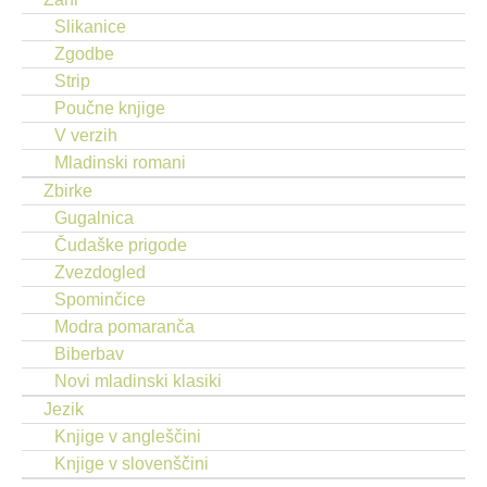
Slikanice
Zgodbe
Strip
Poučne knjige
V verzih
Mladinski romani
Zbirke
Gugalnica
Čudaške prigode
Zvezdogled
Spominčice
Modra pomaranča
Biberbav
Novi mladinski klasiki
Jezik
Knjige v angleščini
Knjige v slovenščini