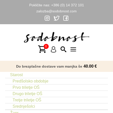
Pokličite nas:
+386 (0) 14 372 101
zalozba@sodobnost.com
Skip
to
content
Main
Menu
40.00
€
Do brezplačne dostave vam manjka še
Starost
Predšolsko obdobje
Prvo triletje OŠ
Drugo triletje OŠ
Tretje triletje OŠ
Srednješolci
Žanr