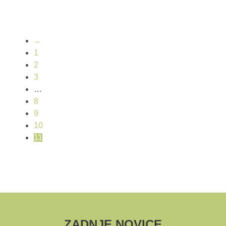
←
1
2
3
…
8
9
10
11
ZADNJE NOVICE