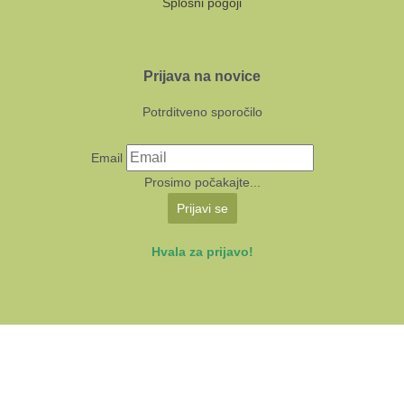
Splošni pogoji
Prijava na novice
Potrditveno sporočilo
Email
Prosimo počakajte...
Prijavi se
Hvala za prijavo!
KUD Sodobnost International 2024 | Avtorji:
Multimedija