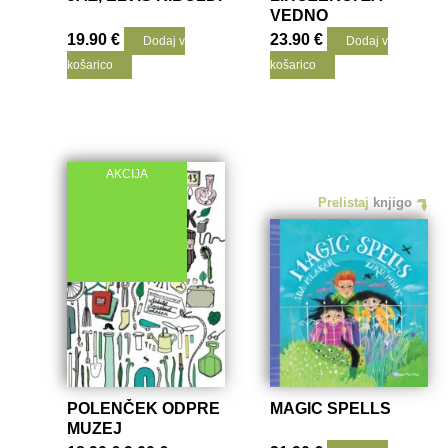
VEDNO
19.90
€
23.90
€
Dodaj v
Dodaj v
košarico
košarico
AKCIJA
Prelistaj
knjigo
POLENČEK ODPRE
MAGIC SPELLS
MUZEJ