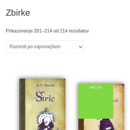
Zbirke
Razvrščeno
Prikazovanje 201–214 od 214 rezultatov
po
datumu
AKCIJA