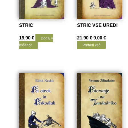
STRIC
STRIC VSE UREDI
Izvirna
Trenutna
19.90
€
21.90
€
9.00
€
Dodaj v
cena
cena
košarico
Preberi več
je
je:
bila:
9.00
21.90
€.
€.