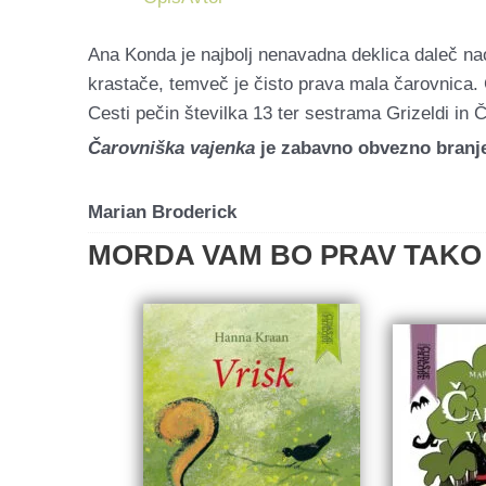
Ana Konda je najbolj nenavadna deklica daleč nao
krastače, temveč je čisto prava mala čarovnica. 
Cesti pečin številka 13 ter sestrama Grizeldi in Čr
Čarovniška vajenka
je zabavno obvezno branje za
Marian Broderick
MORDA VAM BO PRAV TAKO