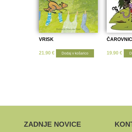
VRISK
ČAROVNIC
21.90
€
19.90
€
Dodaj v košarico
D
ZADNJE NOVICE
KON