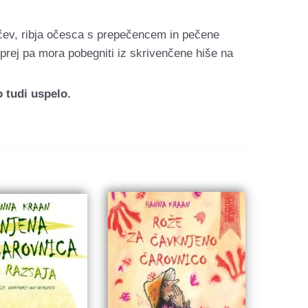
oščev, ribja očesca s prepečencem in pečene
prej pa mora pobegniti iz skrivenčene hiše na
o tudi uspelo.