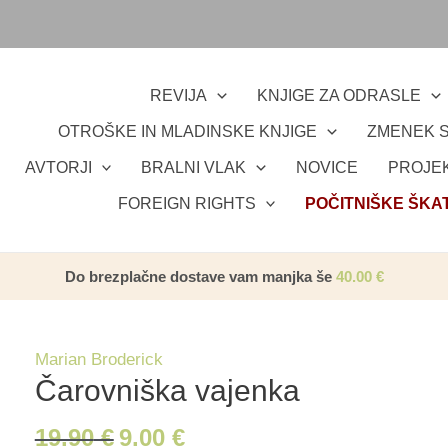
REVIJA
KNJIGE ZA ODRASLE
OTROŠKE IN MLADINSKE KNJIGE
ZMENEK S
AVTORJI
BRALNI VLAK
NOVICE
PROJEK
FOREIGN RIGHTS
POČITNIŠKE ŠKA
Do brezplačne dostave vam manjka še
40.00
€
Marian Broderick
Čarovniška vajenka
19.90
€
9.00
€
Izvirna
Trenutna