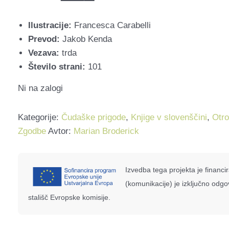
cena
cena
je
je:
Ilustracije:
Francesca Carabelli
bila:
9.00
Prevod:
Jakob Kenda
19.90
€.
Vezava:
trda
€.
Število strani:
101
Ni na zalogi
Kategorije:
Čudaške prigode
,
Knjige v slovenščini
,
Otro
Zgodbe
Avtor:
Marian Broderick
Izvedba tega projekta je financi
(komunikacije) je izključno odg
stališč Evropske komisije.