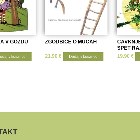
A V GOZDU
ZGODBICE O MUCAH
ČAVKNJ
SPET RA
21.90
€
19.90
€
odaj v košarico
Dodaj v košarico
TAKT