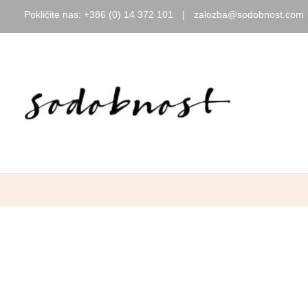
Pokličite nas:
+386 (0) 14 372 101
|
zalozba@sodobnost.com
Skip
to
AKCIJA
content