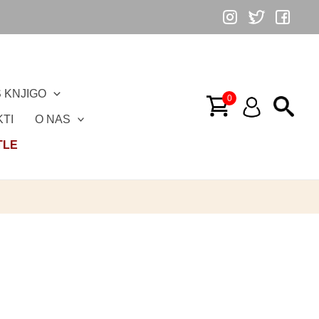
 KNJIGO
TI
O NAS
TLE