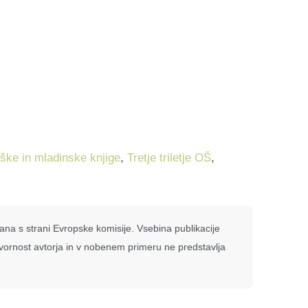
ške in mladinske knjige
,
Tretje triletje OŠ
,
rana s strani Evropske komisije. Vsebina publikacije
ovornost avtorja in v nobenem primeru ne predstavlja