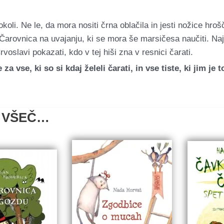
koli. Ne le, da mora nositi črna oblačila in jesti nožice hr
Čarovnica na uvajanju, ki se mora še marsičesa naučiti. Naj
voslavi pokazati, kdo v tej hiši zna v resnici čarati.
 vse, ki so si kdaj želeli čarati, in vse tiste, ki jim je t
 VŠEČ…