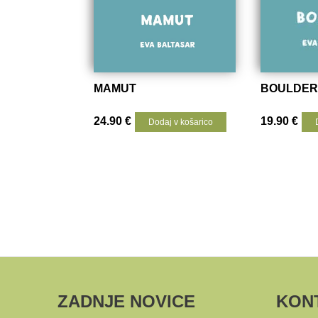
MAMUT
BOULDER
24.90
€
19.90
€
Dodaj v košarico
ZADNJE NOVICE
KON