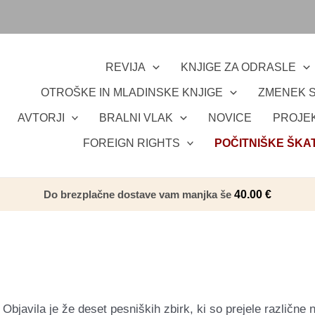
REVIJA
KNJIGE ZA ODRASLE
OTROŠKE IN MLADINSKE KNJIGE
ZMENEK S
AVTORJI
BRALNI VLAK
NOVICE
PROJEK
FOREIGN RIGHTS
POČITNIŠKE ŠKA
Do brezplačne dostave vam manjka še
40.00
€
. Objavila je že deset pesniških zbirk, ki so prejele različn