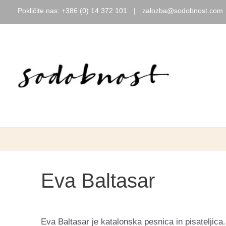
Pokličite nas:
+386 (0) 14 372 101
|
zalozba@sodobnost.com
Skip
to
content
Eva Baltasar
Eva Baltasar je katalonska pesnica in pisateljica