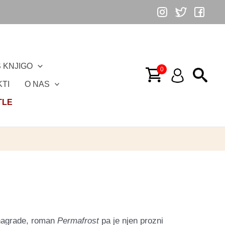
 KNJIGO
TI
O NAS
TLE
e nagrade, roman
Permafrost
pa je njen prozni