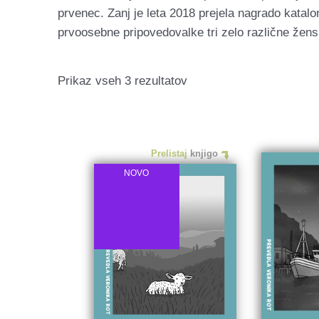
prvenec. Zanj je leta 2018 prejela nagrado katalo
prvoosebne pripovedovalke tri zelo različne žen
Razvrščeno
Prikaz vseh 3 rezultatov
po
datumu
Prelistaj
knjigo
NOVO