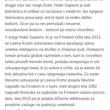
drugje niso vec mogli živeti. Hotel Sapiens je tudi
bolnišnica in inštitut za raziskave v medicini, ker njegove
stanovalce proucujejo, kot bi trpeli za redko obliko
bolezni. Sicer pa so res prenašalci nevarne,
neozdravljive bolezni – bolezni po imenu cloveštvo.
V knjigi Hotel Sapiens, ki je na Finskem izšla leta 2013,
se Leena Krohn vizionarsko loteva vprašanja vpliva
umetne inteligence na družbo in življenja ljudi. Distopicni
roman prinaša globok razmislek o tem, kam bi cloveštvo
lahko privedli trenutni trendi, podoba omejenega in srh
vzbujajocega sveta, ki jo avtorica izriše, pa je danes še
bolj aktualna kot v casu njegovega nastanka. Za svoje
literarno ustvarjanje je Leena Krohn prejela številne
nagrade na Finskem in v tujini, med drugim leta 1992
nagrado finlandia za najboljše na Finskem izdano prozno
delo, leta 2010 pa je prejela državno odlikovanje za
posebne zasluge na podrocju umetnosti.