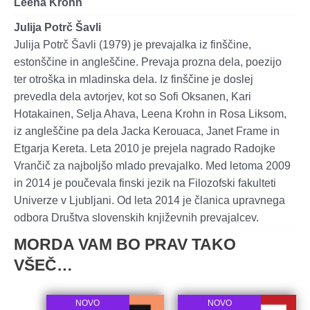
Leena Krohn
Julija Potrč Šavli
Julija Potrč Šavli (1979) je prevajalka iz finščine,
estonščine in angleščine. Prevaja prozna dela, poezijo
ter otroška in mladinska dela. Iz finščine je doslej
prevedla dela avtorjev, kot so Sofi Oksanen, Kari
Hotakainen, Selja Ahava, Leena Krohn in Rosa Liksom,
iz angleščine pa dela Jacka Kerouaca, Janet Frame in
Etgarja Kereta. Leta 2010 je prejela nagrado Radojke
Vrančič za najboljšo mlado prevajalko. Med letoma 2009
in 2014 je poučevala finski jezik na Filozofski fakulteti
Univerze v Ljubljani. Od leta 2014 je članica upravnega
odbora Društva slovenskih književnih prevajalcev.
MORDA VAM BO PRAV TAKO
VŠEČ…
NOVO
NOVO