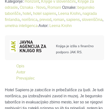
Kategorije:
Horizont
,
Knjige v slovenščini
,
Knjige za
odrasle
,
Oznaka - Novo
,
Romani
Oznake:
begunsko
taborišče
,
hotel
,
hotel sapiens
,
Leena Krohn
,
nagrada
finlandia
,
norišnica
,
prevod
,
roman
,
sapiens
,
slovenščina
,
umetna inteligenca
Avtor:
Leena Krohn
Knjiga je izšla s finančno
podporo JAK RS.
Opis
Avtor
Prevajalec
Hotel Sapiens je zatocišce in pribežališce za ljudi. Je tudi
norišnica, pa izobraževalni zavod in muzej. Je begunsko
taborišce in evakuacijsko zbirno mesto, ker so se njegovi
prebivalci tja zatekli oziroma so jih tja pripeljali, potem ko