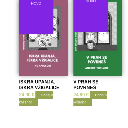
NOVO
NOVO
ISKRA UPANJA,
V PRAH SE
ISKRA VŽIGALICE
POVRNEŠ
24.90
€
24.90
€
Dodaj v
Dodaj v
košarico
košarico