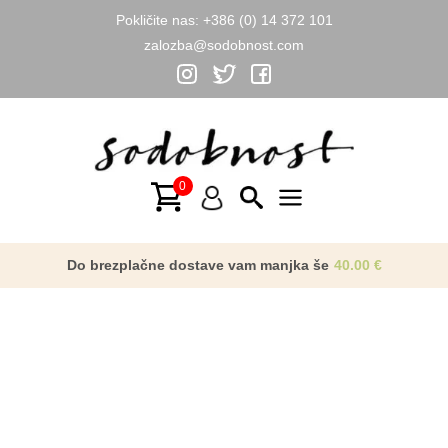
Pokličite nas:
+386 (0) 14 372 101
zalozba@sodobnost.com
Skip
to
NOVO
content
Main
Menu
Do brezplačne dostave vam manjka še
40.00
€