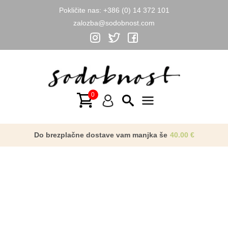
Pokličite nas:
+386 (0) 14 372 101
zalozba@sodobnost.com
Skip
to
content
Main
Menu
Do brezplačne dostave vam manjka še
40.00
€