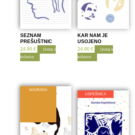
SEZNAM
KAR NAM JE
PREŠUŠTNIC
USOJENO
24.90
€
24.90
€
Dodaj v
Dodaj v
košarico
košarico
NAGRADA
USPEŠNICA