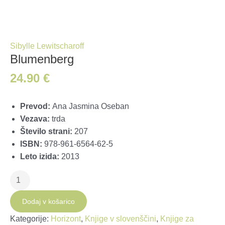
Sibylle Lewitscharoff
Blumenberg
24.90
€
Prevod:
Ana Jasmina Oseban
Vezava:
trda
Število strani:
207
ISBN:
978-961-6564-62-5
Leto izida:
2013
Blumenberg
količina
Dodaj v košarico
Kategorije:
Horizont
,
Knjige v slovenščini
,
Knjige za