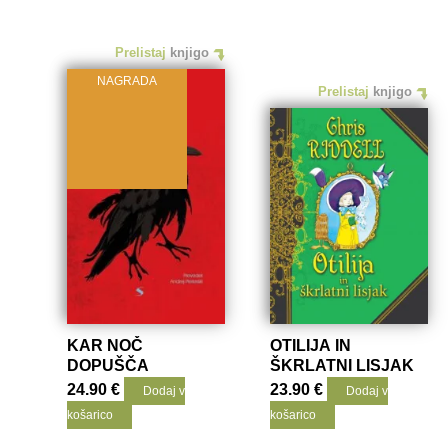
Prelistaj
knjigo
NAGRADA
Prelistaj
knjigo
KAR NOČ
OTILIJA IN
DOPUŠČA
ŠKRLATNI LISJAK
24.90
€
23.90
€
Dodaj v
Dodaj v
košarico
košarico