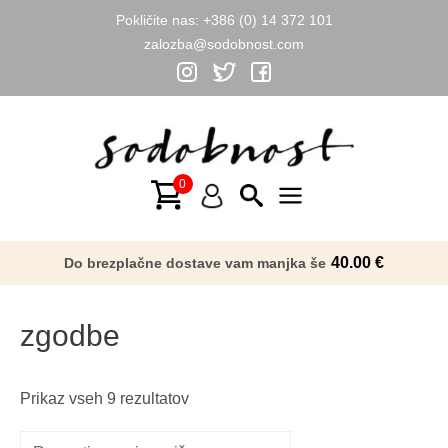
Pokličite nas:
+386 (0) 14 372 101
zalozba@sodobnost.com
Skip
to
content
Main
Menu
40.00
€
Do brezplačne dostave vam manjka še
zgodbe
Razvrščeno
Prikaz vseh 9 rezultatov
po
datumu