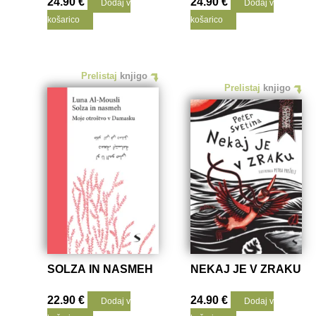
24.90
€
24.90
€
Dodaj v
Dodaj v
košarico
košarico
Prelistaj
knjigo
Prelistaj
knjigo
SOLZA IN NASMEH
NEKAJ JE V ZRAKU
22.90
€
24.90
€
Dodaj v
Dodaj v