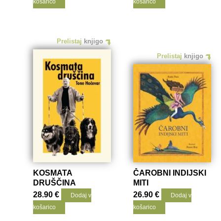
košarico
košarico
Prelistaj
knjigo
Prelistaj
knjigo
KOSMATA
ČAROBNI INDIJSKI
DRUŠČINA
MITI
28.90
€
26.90
€
Dodaj v
Dodaj v
košarico
košarico