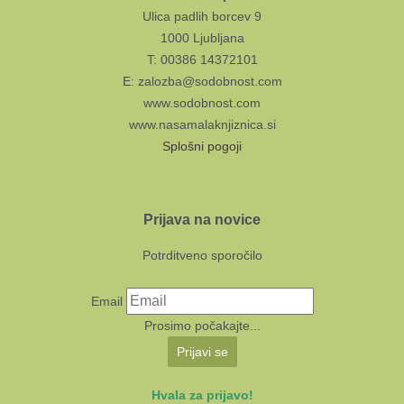
Ulica padlih borcev 9
1000 Ljubljana
T: 00386 14372101
E: zalozba@sodobnost.com
www.sodobnost.com
www.nasamalaknjiznica.si
Splošni pogoji
Prijava na novice
Potrditveno sporočilo
Email
Prosimo počakajte...
Prijavi se
Hvala za prijavo!