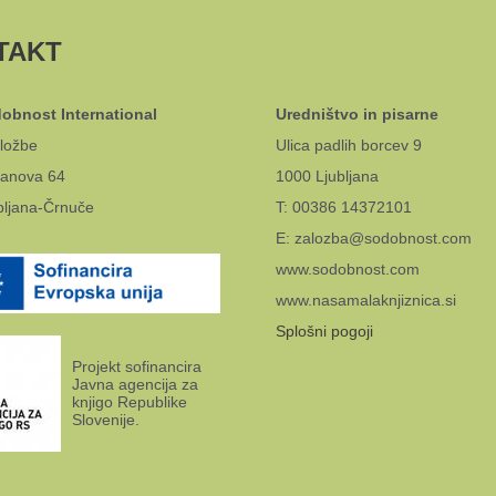
TAKT
obnost International
Uredništvo in pisarne
ložbe
Ulica padlih borcev 9
anova 64
1000 Ljubljana
bljana-Črnuče
T: 00386 14372101
E: zalozba@sodobnost.com
www.sodobnost.com
www.nasamalaknjiznica.si
Splošni pogoji
Projekt sofinancira
Javna agencija za
knjigo Republike
Slovenije.