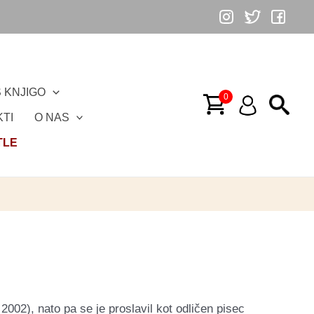
 KNJIGO
TI
O NAS
TLE
 2002), nato pa se je proslavil kot odličen pisec