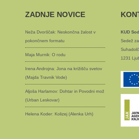
ZADNJE NOVICE
KON
Neža Dvorščak: Neskončna žalost v
KUD Sod
pokončnem formatu
Sedež za
Suhadolč
Maja Murnik: O rodu
1231 Lju
Irena Androjna: Jona na križišču svetov
(Majda Travnik Vode)
Aljoša Harlamov: Dohtar in Povodni mož
(Urban Leskovar)
Helena Koder: Kolizej (Alenka Urh)