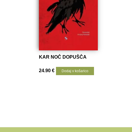
KAR NOČ DOPUŠČA
24.90
€
Dodaj v košarico