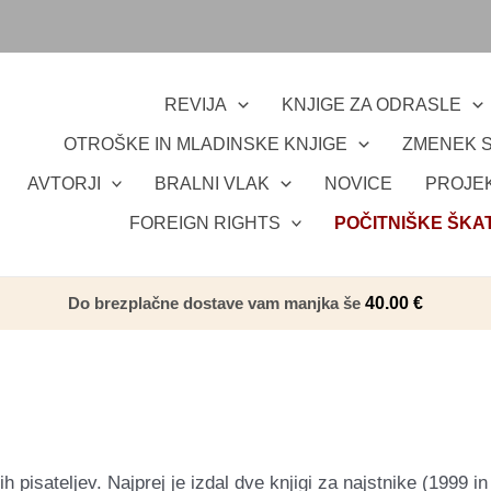
REVIJA
KNJIGE ZA ODRASLE
OTROŠKE IN MLADINSKE KNJIGE
ZMENEK S
AVTORJI
BRALNI VLAK
NOVICE
PROJEK
FOREIGN RIGHTS
POČITNIŠKE ŠKA
Do brezplačne dostave vam manjka še
40.00
€
 pisateljev. Najprej je izdal dve knjigi za najstnike (1999 in