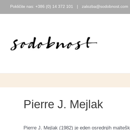
Pokličite nas:
+386 (0) 14 372 101
|
zalozba@sodobnost.com
Skip
to
content
Pierre J. Mejlak
Pierre J. Mejlak (1982) je eden osrednjih malteških