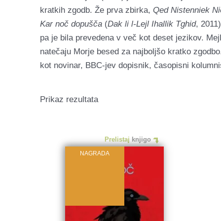
kratkih zgodb. Že prva zbirka,
Qed Nistenniek Ni
Kar noč dopušča
(
Dak li l-Lejl Ihallik Tghid
, 2011
pa je bila prevedena v več kot deset jezikov. Me
natečaju Morje besed za najboljšo kratko zgod
kot novinar, BBC-jev dopisnik, časopisni kolumnis
Prikaz rezultata
Prelistaj
knjigo
NAGRADA