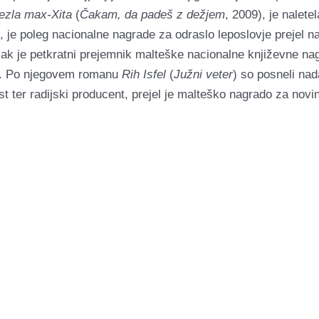
ezla max-Xita
(
Čakam, da padeš z dežjem
, 2009), je nalete
), je poleg nacionalne nagrade za odraslo leposlovje prejel 
jlak je petkratni prejemnik malteške nacionalne književne 
bo. Po njegovem romanu
Rih Isfel
(
Južni veter
) so posneli nad
t ter radijski producent, prejel je malteško nagrado za novin