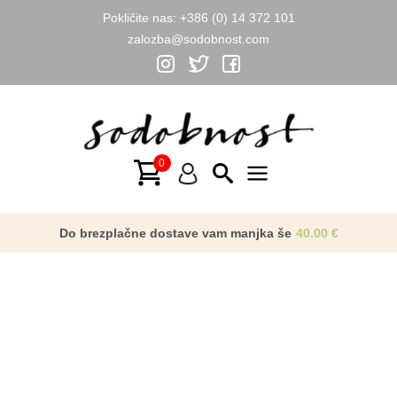
Pokličite nas:
+386 (0) 14 372 101
zalozba@sodobnost.com
Skip
to
content
Main
Menu
Do brezplačne dostave vam manjka še
40.00
€