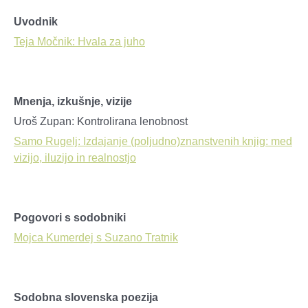
Uvodnik
Teja Močnik: Hvala za juho
Mnenja, izkušnje, vizije
Uroš Zupan: Kontrolirana lenobnost
Samo Rugelj: Izdajanje (poljudno)znanstvenih knjig: med
vizijo, iluzijo in realnostjo
Pogovori s sodobniki
Mojca Kumerdej s Suzano Tratnik
Sodobna slovenska poezija