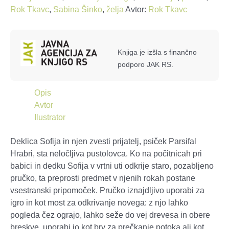
Rok Tkavc
,
Sabina Šinko
,
želja
Avtor:
Rok Tkavc
Knjiga je izšla s finančno
podporo JAK RS.
Opis
Avtor
Ilustrator
Deklica Sofija in njen zvesti prijatelj, psiček Parsifal
Hrabri, sta neločljiva pustolovca. Ko na počitnicah pri
babici in dedku Sofija v vrtni uti odkrije staro, pozabljeno
pručko, ta preprosti predmet v njenih rokah postane
vsestranski pripomoček. Pručko iznajdljivo uporabi za
igro in kot most za odkrivanje novega: z njo lahko
pogleda čez ograjo, lahko seže do vej drevesa in obere
breskve, uporabi jo kot brv za prečkanje potoka ali kot