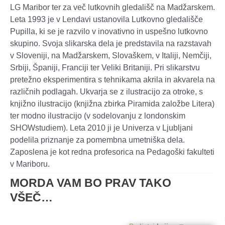
LG Maribor ter za več lutkovnih gledališč na Madžarskem.
Leta 1993 je v Lendavi ustanovila Lutkovno gledališče
Pupilla, ki se je razvilo v inovativno in uspešno lutkovno
skupino. Svoja slikarska dela je predstavila na razstavah
v Sloveniji, na Madžarskem, Slovaškem, v Italiji, Nemčiji,
Srbiji, Španiji, Franciji ter Veliki Britaniji. Pri slikarstvu
pretežno eksperimentira s tehnikama akrila in akvarela na
različnih podlagah. Ukvarja se z ilustracijo za otroke, s
knjižno ilustracijo (knjižna zbirka Piramida založbe Litera)
ter modno ilustracijo (v sodelovanju z londonskim
SHOWstudiem). Leta 2010 ji je Univerza v Ljubljani
podelila priznanje za pomembna umetniška dela.
Zaposlena je kot redna profesorica na Pedagoški fakulteti
v Mariboru.
MORDA VAM BO PRAV TAKO
VŠEČ…