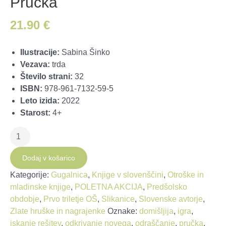
Pručka
21.90
€
Ilustracije:
Sabina Šinko
Vezava:
trda
Število strani:
32
ISBN:
978-961-7132-59-5
Leto izida:
2022
Starost:
4+
Pručka
količina
Dodaj v košarico
Kategorije:
Gugalnica
,
Knjige v slovenščini
,
Otroške in
mladinske knjige
,
POLETNA AKCIJA
,
Predšolsko
obdobje
,
Prvo triletje OŠ
,
Slikanice
,
Slovenske avtorje
,
Zlate hruške in nagrajenke
Oznake:
domišljija
,
igra
,
iskanje rešitev
,
odkrivanje novega
,
odraščanje
,
pručka
,