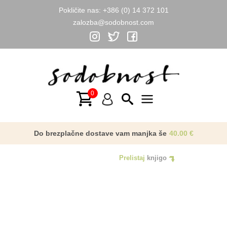
Pokličite nas:
+386 (0) 14 372 101
zalozba@sodobnost.com
Skip
to
content
Main
Menu
Do brezplačne dostave vam manjka še
40.00
€
Prelistaj
knjigo