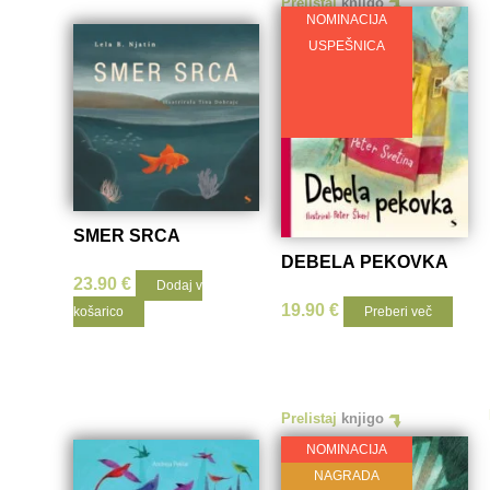
Prelistaj
knjigo
NOMINACIJA
USPEŠNICA
SMER SRCA
DEBELA PEKOVKA
23.90
€
Dodaj v
19.90
€
košarico
Preberi več
Prelistaj
knjigo
NOMINACIJA
NAGRADA