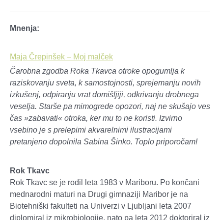
Mnenja:
Maja Črepinšek – Moj malček
Čarobna zgodba Roka Tkavca otroke opogumlja k
raziskovanju sveta, k samostojnosti, sprejemanju novih
izkušenj, odpiranju vrat domišljiji, odkrivanju drobnega
veselja. Starše pa mimogrede opozori, naj ne skušajo ves
čas »zabavati« otroka, ker mu to ne koristi. Izvirno
vsebino je s prelepimi akvarelnimi ilustracijami
pretanjeno dopolnila Sabina Šinko. Toplo priporočam!
Rok Tkavc
Rok Tkavc se je rodil leta 1983 v Mariboru. Po končani
mednarodni maturi na Drugi gimnaziji Maribor je na
Biotehniški fakulteti na Univerzi v Ljubljani leta 2007
diplomiral iz mikrobiologije, nato pa leta 2012 doktoriral iz