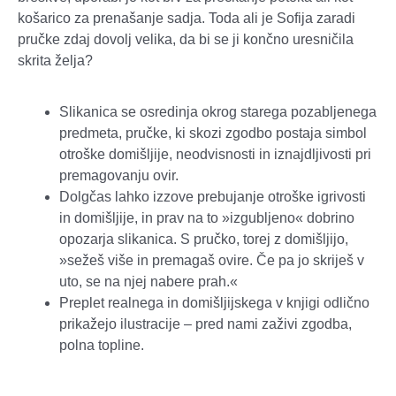
košarico za prenašanje sadja. Toda ali je Sofija zaradi
pručke zdaj dovolj velika, da bi se ji končno uresničila
skrita želja?
Slikanica se osredinja okrog starega pozabljenega
predmeta, pručke, ki skozi zgodbo postaja simbol
otroške domišljije, neodvisnosti in iznajdljivosti pri
premagovanju ovir.
Dolgčas lahko izzove prebujanje otroške igrivosti
in domišljije, in prav na to »izgubljeno« dobrino
opozarja slikanica. S pručko, torej z domišljijo,
»sežeš više in premagaš ovire. Če pa jo skriješ v
uto, se na njej nabere prah.«
Preplet realnega in domišljijskega v knjigi odlično
prikažejo ilustracije – pred nami zaživi zgodba,
polna topline.