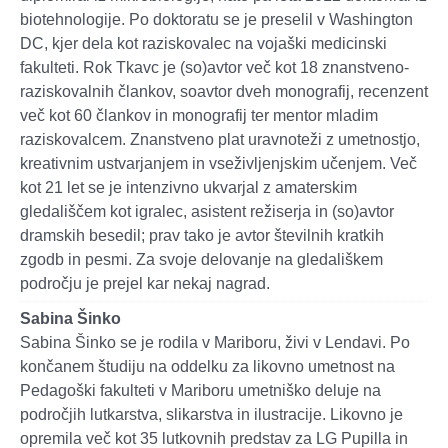
biotehnologije. Po doktoratu se je preselil v Washington
DC, kjer dela kot raziskovalec na vojaški medicinski
fakulteti. Rok Tkavc je (so)avtor več kot 18 znanstveno-
raziskovalnih člankov, soavtor dveh monografij, recenzent
več kot 60 člankov in monografij ter mentor mladim
raziskovalcem. Znanstveno plat uravnoteži z umetnostjo,
kreativnim ustvarjanjem in vseživljenjskim učenjem. Več
kot 21 let se je intenzivno ukvarjal z amaterskim
gledališčem kot igralec, asistent režiserja in (so)avtor
dramskih besedil; prav tako je avtor številnih kratkih
zgodb in pesmi. Za svoje delovanje na gledališkem
področju je prejel kar nekaj nagrad.
Sabina Šinko
Sabina Šinko se je rodila v Mariboru, živi v Lendavi. Po
končanem študiju na oddelku za likovno umetnost na
Pedagoški fakulteti v Mariboru umetniško deluje na
področjih lutkarstva, slikarstva in ilustracije. Likovno je
opremila več kot 35 lutkovnih predstav za LG Pupilla in