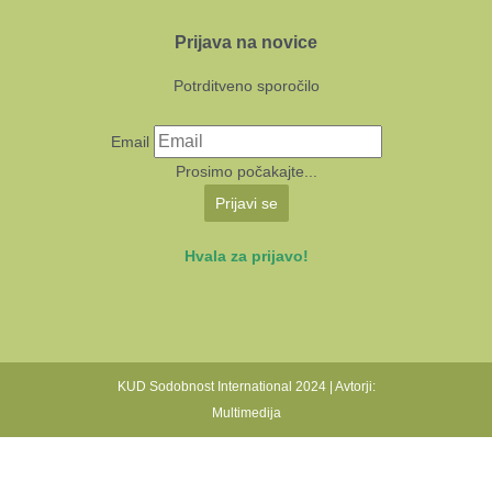
Prijava na novice
Potrditveno sporočilo
Email
Prosimo počakajte...
Prijavi se
Hvala za prijavo!
KUD Sodobnost International 2024 | Avtorji:
Multimedija