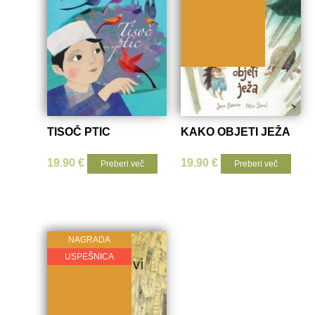
TISOČ PTIC
KAKO OBJETI JEŽA
19.90
€
19.90
€
Preberi več
Preberi več
NAGRADA
USPEŠNICA