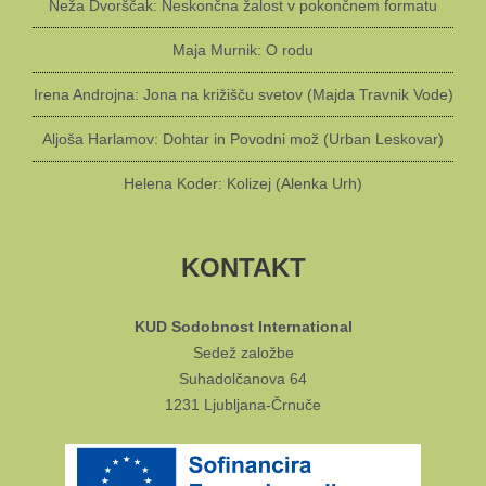
Neža Dvorščak: Neskončna žalost v pokončnem formatu
Maja Murnik: O rodu
Irena Androjna: Jona na križišču svetov (Majda Travnik Vode)
Aljoša Harlamov: Dohtar in Povodni mož (Urban Leskovar)
Helena Koder: Kolizej (Alenka Urh)
KONTAKT
KUD Sodobnost International
Sedež založbe
Suhadolčanova 64
1231 Ljubljana-Črnuče