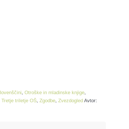
slovenščini
,
Otroške in mladinske knjige
,
,
Tretje triletje OŠ
,
Zgodbe
,
Zvezdogled
Avtor: