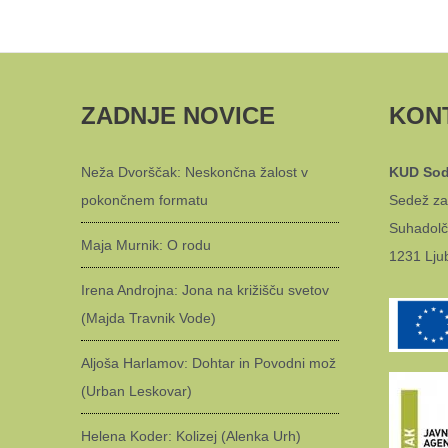
ZADNJE NOVICE
KON
Neža Dvorščak: Neskončna žalost v
KUD Sod
pokončnem formatu
Sedež za
Suhadolč
Maja Murnik: O rodu
1231 Lju
Irena Androjna: Jona na križišču svetov
(Majda Travnik Vode)
Aljoša Harlamov: Dohtar in Povodni mož
(Urban Leskovar)
Helena Koder: Kolizej (Alenka Urh)