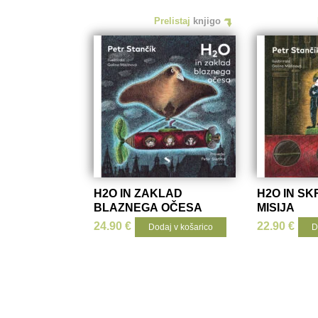
Prelistaj
knjigo
H2O IN ZAKLAD
H2O IN S
BLAZNEGA OČESA
MISIJA
24.90
€
22.90
€
Dodaj v košarico
D