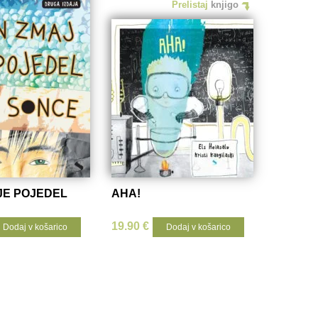
Prelistaj
knjigo
 JE POJEDEL
AHA!
19.90
€
Dodaj v košarico
Dodaj v košarico