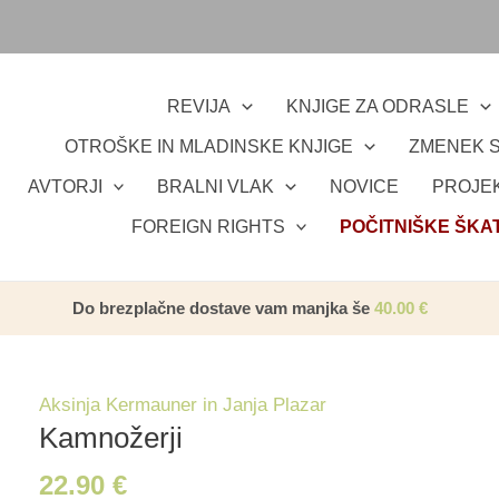
REVIJA
KNJIGE ZA ODRASLE
OTROŠKE IN MLADINSKE KNJIGE
ZMENEK S
AVTORJI
BRALNI VLAK
NOVICE
PROJEK
FOREIGN RIGHTS
POČITNIŠKE ŠKA
Do brezplačne dostave vam manjka še
40.00
€
Aksinja Kermauner in Janja Plazar
Kamnožerji
22.90
€