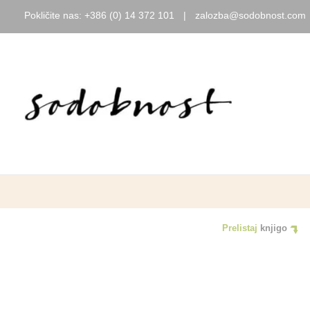
Pokličite nas:
+386 (0) 14 372 101
|
zalozba@sodobnost.com
Skip
to
content
Prelistaj
knjigo