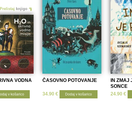
Prelistaj
knjigo
KRIVNA VODNA
ČASOVNO POTOVANJE
IN ZMAJ
SONCE
34.90
€
24.90
€
odaj v košarico
Dodaj v košarico