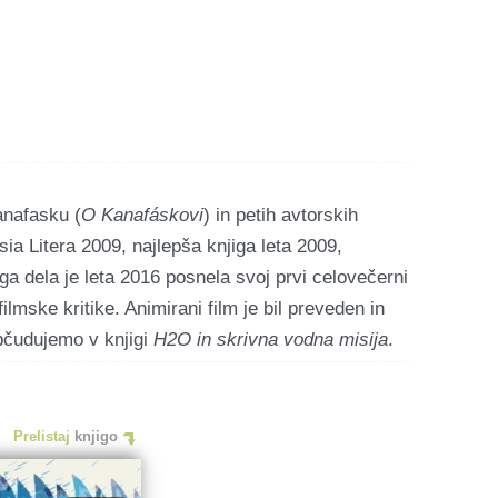
anafasku (
O Kanafáskovi
) in petih avtorskih
ia Litera 2009, najlepša knjiga leta 2009,
ga dela je leta 2016 posnela svoj prvi celovečerni
lmske kritike. Animirani film je bil preveden in
 občudujemo v knjigi
H2O in skrivna vodna misija
.
Prelistaj
knjigo