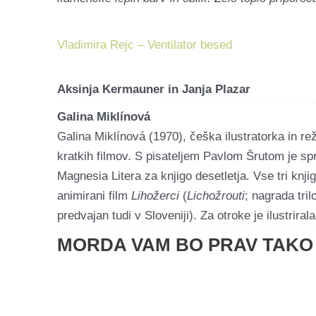
Vladimira Rejc – Ventilator besed
Aksinja Kermauner in Janja Plazar
Galina Miklínová
Galina Miklínová (1970), češka ilustratorka in rež
kratkih filmov. S pisateljem Pavlom Šrutom je spra
Magnesia Litera za knjigo desetletja. Vse tri knj
animirani film
Lihožerci
(
Lichožrouti
; nagrada tril
predvajan tudi v Sloveniji). Za otroke je ilustrir
MORDA VAM BO PRAV TAKO