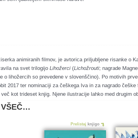
iserka animiranih filmov, je avtorica priljubljene risanke o K
vila na svet trilogijo
Lihožerci
(
Lichožrouti
; nagrade Magnes
ige o lihožercih so prevedene v slovenščino). Po motivih prve
obit 2017 ter nominaciji za češkega Iva in za nagrado češke fi
ala več kot trideset knjig. Njene ilustracije lahko med drugim
 VŠEČ…
Prelistaj
knjigo