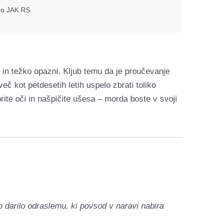
oro JAK RS.
n težko opazni. Kljub temu da je proučevanje
eč kot petdesetih letih uspelo zbrati toliko
prite oči in našpičite ušesa – morda boste v svoji
o darilo odraslemu, ki povsod v naravi nabira