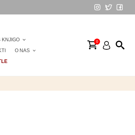
 KNJIGO
TI
O NAS
TLE