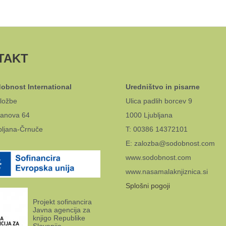
TAKT
obnost International
Uredništvo in pisarne
ložbe
Ulica padlih borcev 9
anova 64
1000 Ljubljana
bljana-Črnuče
T: 00386 14372101
E: zalozba@sodobnost.com
www.sodobnost.com
www.nasamalaknjiznica.si
Splošni pogoji
Projekt sofinancira
Javna agencija za
knjigo Republike