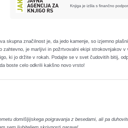
Knjiga je izšla s finančno podp
skupna značilnost je, da jedo kamenje, so izjemno plašni i
 zahtevno, je marljivi in požrtvovalni ekipi strokovnjakov v v
o, ki jo držite v rokah. Podajte se v svet čudovitih bitij, od
da boste celo odkrili kakšno novo vrsto!
njemetu domišljijskega poigravanja z besedami, ali pa duhovit
am sem ljubiteljem skrivnosti narave!