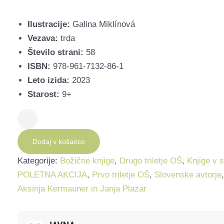
Ilustracije:
Galina Miklínová
Vezava:
trda
Število strani:
58
ISBN:
978-961-7132-86-1
Leto izida:
2023
Starost:
9+
Kamnožerji
količina
Dodaj v košarico
Kategorije:
Božične knjige
,
Drugo triletje OŠ
,
Knjige v 
POLETNA AKCIJA
,
Prvo triletje OŠ
,
Slovenske avtorje
Aksinja Kermauner in Janja Plazar