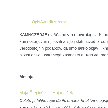
Opis
Avtor
Ilustrator
KAMNOŽERJE uvrščamo v rod petrofagov. Njihova 
kamnožerjev in njihovih življenjskih navad izredno
verodostojnih podatkov, da smo lahko objavili knjig
bližini opazili kakšnega kamnožerja. Kdo ve, mor
Mnenja:
Maja Črepinšek – Moj malček
Celota je lahko lepo darilo otroku, ki uživa v og
kamenčke lepih barv in oblik. Zelo toplo priporoč