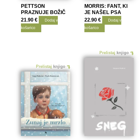
PETTSON
MORRIS: FANT, KI
PRAZNUJE BOŽIČ
JE NAŠEL PSA
21.90
€
22.90
€
Dodaj v
Dodaj v
košarico
košarico
Prelistaj
knjigo
Prelistaj
knjigo