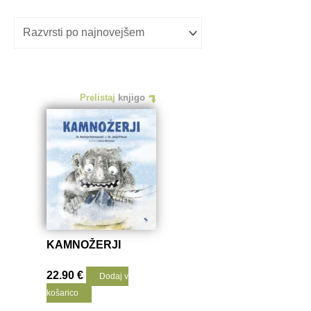
Prelistaj
knjigo
KAMNOŽERJI
22.90
€
Dodaj v
košarico