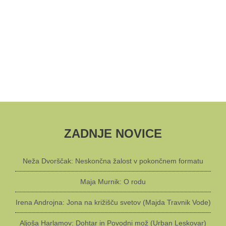
ZADNJE NOVICE
Neža Dvorščak: Neskončna žalost v pokončnem formatu
Maja Murnik: O rodu
Irena Androjna: Jona na križišču svetov (Majda Travnik Vode)
Aljoša Harlamov: Dohtar in Povodni mož (Urban Leskovar)