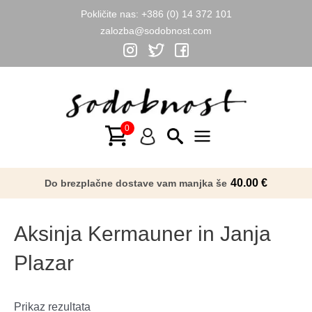
Pokličite nas:
+386 (0) 14 372 101
zalozba@sodobnost.com
Skip
to
content
Main
Menu
40.00
€
Do brezplačne dostave vam manjka še
Aksinja Kermauner in Janja
Plazar
Prikaz rezultata