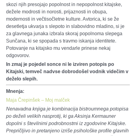
skozi njih presojajo popolnost in nepopolnost kitajske,
dežele modrosti in norosti, prijaznosti in obupa,
modernosti in večtisočletne kulture. Avtorica, ki se že
desetletja ukvarja s slepoto in slabovidno mladino, si je
za glavnega junaka izbrala skoraj popolnoma slepega
Sunčana, ki se spopada s travmo iskanja identitete.
Potovanje na kitajsko mu vendarle prinese nekaj
odgovorov.
In zmaj je pojedel sonce ni le izviren potopis po
Kitajski, temveč nadvse dobrodošel vodnik videčim v
deželo slepih.
Mnenja:
Maja Črepinšek – Moj malček
Nenavadna knjiga je kombinacija bistroumnega potopisa
po deželi velikih nasprotij, ki ga Aksinja Kermauner
dopolni s številnimi podrobnostmi iz zgodovine Kitajske.
Prepričljivo in pretanjeno izriše psihološke profile glavnih