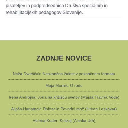
pisateljev in podpredsednica Društva specialnih in
rehabilitacijskih pedagogov Slovenije.
ZADNJE NOVICE
Neža Dvorščak: Neskončna žalost v pokončnem formatu
Maja Murnik: O rodu
Irena Androjna: Jona na križišču svetov (Majda Travnik Vode)
Aljoša Harlamov: Dohtar in Povodni mož (Urban Leskovar)
Helena Koder: Kolizej (Alenka Urh)