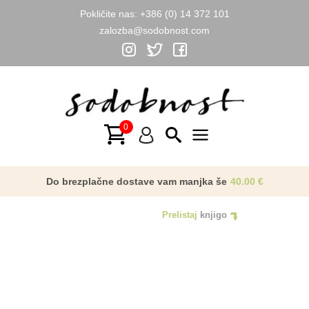
Pokličite nas:
+386 (0) 14 372 101
zalozba@sodobnost.com
Skip
to
content
Main
Menu
Do brezplačne dostave vam manjka še
40.00
€
Prelistaj
knjigo