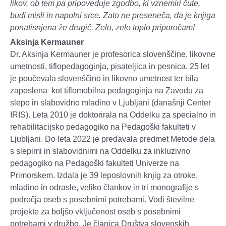
likov, ob tem pa pripoveduje zgodbo, ki vznemiri čute,
budi misli in napolni srce. Zato ne preseneča, da je knjiga
ponatisnjena že drugič. Zelo, zelo toplo priporočam!
Aksinja Kermauner
Dr. Aksinja Kermauner je profesorica slovenščine, likovne
umetnosti, tiflopedagoginja, pisateljica in pesnica. 25 let
je poučevala slovenščino in likovno umetnost ter bila
zaposlena kot tiflomobilna pedagoginja na Zavodu za
slepo in slabovidno mladino v Ljubljani (današnji Center
IRIS). Leta 2010 je doktorirala na Oddelku za specialno in
rehabilitacijsko pedagogiko na Pedagoški fakulteti v
Ljubljani. Do leta 2022 je predavala predmet Metode dela
s slepimi in slabovidnimi na Oddelku za inkluzivno
pedagogiko na Pedagoški fakulteti Univerze na
Primorskem. Izdala je 39 leposlovnih knjig za otroke,
mladino in odrasle, veliko člankov in tri monografije s
področja oseb s posebnimi potrebami. Vodi številne
projekte za boljšo vključenost oseb s posebnimi
potrebami v družbo. Je članica Društva slovenskih