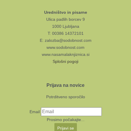
Uredništvo in pisarne
Ulica padlih borcev 9
1000 Ljubljana
T: 00386 14372101
E: zalozba@sodobnost.com
www.sodobnost.com
www.nasamalaknjiznica.si
Splošni pogoji
Prijava na novice
Potrditveno sporočilo
Email
Prosimo počakajte...
Prijavi se