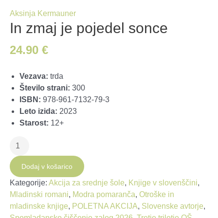
Aksinja Kermauner
In zmaj je pojedel sonce
24.90
€
Vezava:
trda
Število strani:
300
ISBN:
978-961-7132-79-3
Leto izida:
2023
Starost:
12+
In
zmaj
je
Dodaj v košarico
pojedel
Kategorije:
Akcija za srednje šole
,
Knjige v slovenščini
,
sonce
Mladinski romani
,
Modra pomaranča
,
Otroške in
količina
mladinske knjige
,
POLETNA AKCIJA
,
Slovenske avtorje
,
Spomladansko čiščenje zalog 2026
,
Tretje triletje OŠ