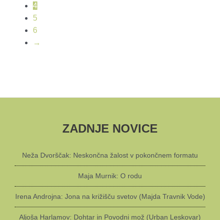
4
5
6
→
ZADNJE NOVICE
Neža Dvorščak: Neskončna žalost v pokončnem formatu
Maja Murnik: O rodu
Irena Androjna: Jona na križišču svetov (Majda Travnik Vode)
Aljoša Harlamov: Dohtar in Povodni mož (Urban Leskovar)