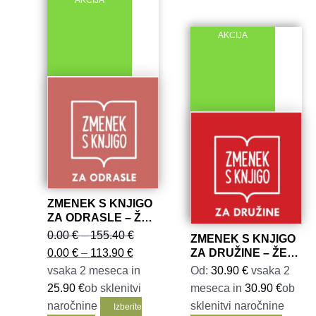
AKCIJA
Možnos
lahko
AKCIJA
izbere
na
strani
izdelk
ZMENEK S KNJIGO
ZA ODRASLE – ŽE
OD 21,00 EUR
Cenovni
0.00
€
–
155.40
€
ZMENEK S KNJIGO
Cenovni
razpon:
0.00
€
–
113.90
€
ZA DRUŽINE – ŽE
OD 24,65 EUR
razpon:
od
vsaka 2 meseca in
Od:
30.90
€
vsaka 2
od
0.00
25.90
€
ob sklenitvi
meseca in
30.90
€
ob
0.00
€
naročnine
sklenitvi naročnine
Izberite