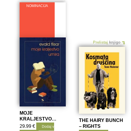
NOMINACIJA
Prelistaj
knjigo
MOJE
KRALJESTVO
THE HAIRY BUNCH
UMIRA
29.99
€
– RIGHTS
Dodaj v