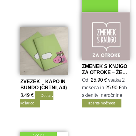
ZMENEK S KNJIGO
ZA OTROKE – ŽE
OD 21,00 EUR
Od:
25.90
€
vsaka 2
ZVEZEK – KAPO IN
BUNDO (ČRTNI, A4)
meseca in
25.90
€
ob
3.49
€
sklenitvi naročnine
Dodaj v
Ta
košarico
Izberite možnosti
izdele
ima
več
različic