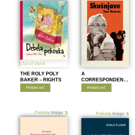
Out of stock
THE ROLY POLY
A
BAKER – RIGHTS
CORRESPONDENT
FROM HAVANA –
Preberi več
Preberi več
RIGHTS
Prelistaj
knjigo
Prelistaj
knjigo