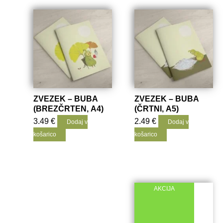
ZVEZEK – BUBA
ZVEZEK – BUBA
(BREZČRTEN, A4)
(ČRTNI, A5)
3.49
€
2.49
€
Dodaj v
Dodaj v
košarico
košarico
AKCIJA