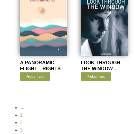
A PANORAMIC
LOOK THROUGH
FLIGHT – RIGHTS
THE WINDOW –
RIGHTS
Preberi več
Preberi več
←
1
2
3