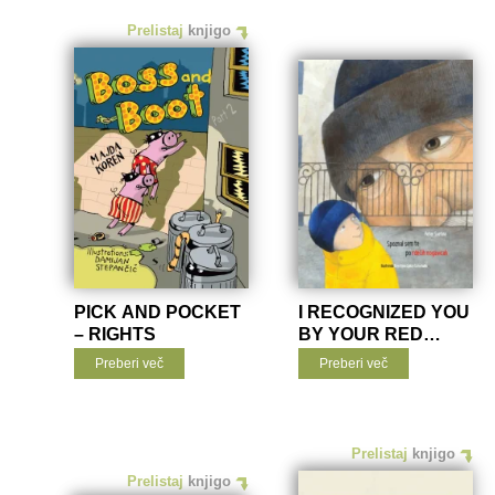
Prelistaj
knjigo
PICK AND POCKET
I RECOGNIZED YOU
– RIGHTS
BY YOUR RED
SOCKS – RIGHTS
Preberi več
Preberi več
Prelistaj
knjigo
Prelistaj
knjigo