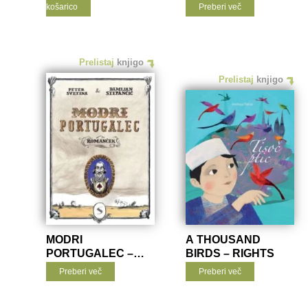
košarico
Preberi več
Prelistaj
knjigo
Prelistaj
knjigo
MODRI
A THOUSAND
PORTUGALEC –
BIRDS – RIGHTS
RIGHTS
Preberi več
Preberi več