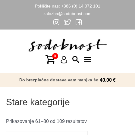
Pokličite nas:
+386 (0) 14 372 101
zalozba@sodobnost.com
Skip
to
content
Main
Menu
Do brezplačne dostave vam manjka še
40.00
€
Stare kategorije
Razvrščeno
Prikazovanje 61–80 od 109 rezultatov
po