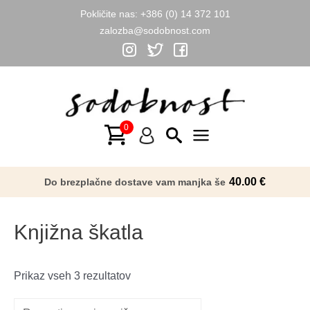
Pokličite nas:
+386 (0) 14 372 101
zalozba@sodobnost.com
Skip
to
content
Main
Menu
40.00
€
Do brezplačne dostave vam manjka še
Knjižna škatla
Razvrščeno
Prikaz vseh 3 rezultatov
po
datumu