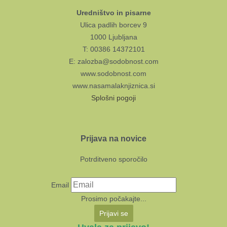
Uredništvo in pisarne
Ulica padlih borcev 9
1000 Ljubljana
T: 00386 14372101
E: zalozba@sodobnost.com
www.sodobnost.com
www.nasamalaknjiznica.si
Splošni pogoji
Prijava na novice
Potrditveno sporočilo
Email
Prosimo počakajte...
Prijavi se