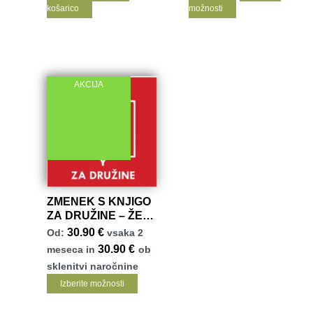
do
Ta
košarico
možnosti
€
113.90
izdelek
€
ima
več
različic.
AKCIJA
Možnosti
lahko
izberete
na
strani
izdelka
ZMENEK S KNJIGO
ZA DRUŽINE – ŽE
OD 24,65 EUR
30.90
€
Od:
vsaka 2
30.90
€
meseca in
ob
sklenitvi naročnine
Ta
Izberite možnosti
izdelek