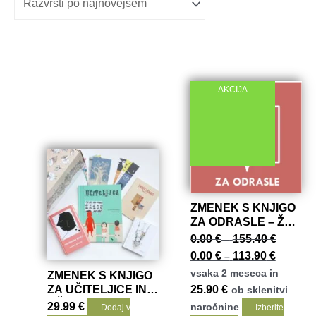
AKCIJA
ZMENEK S KNJIGO
ZA ODRASLE – ŽE
OD 21,00 EUR
Cenovni
0.00
€
155.40
€
–
razpon:
Cenovni
0.00
€
113.90
€
–
od
razpon:
vsaka 2 meseca in
0.00
ZMENEK S KNJIGO
od
€
ZA UČITELJICE IN
25.90
€
ob sklenitvi
0.00
do
UČITELJE
€
29.99
€
naročnine
Dodaj v
Izberite
155.40