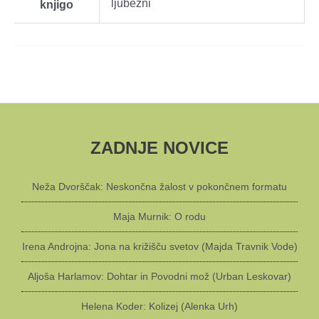
ljubezni
knjigo
ZADNJE NOVICE
Neža Dvorščak: Neskončna žalost v pokončnem formatu
Maja Murnik: O rodu
Irena Androjna: Jona na križišču svetov (Majda Travnik Vode)
Aljoša Harlamov: Dohtar in Povodni mož (Urban Leskovar)
Helena Koder: Kolizej (Alenka Urh)