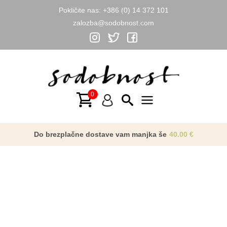
Pokličite nas:
+386 (0) 14 372 101
zalozba@sodobnost.com
Skip
to
content
Main
Menu
Do brezplačne dostave vam manjka še
40.00
€