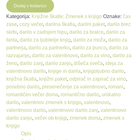
s
Dodaj v košarico
knjigo
Kategorija:
Knjižne škatle: Zmenek s knjigo
Oznake:
čas
količina
zase
,
cozy večer
,
darilna škatla
,
darilni paket
,
darilo brez
skrbi
,
darilo v zadnjem hipu
,
darilo za bralce
,
darilo za
fanta
,
darilo za ljubitelje knjig
,
darilo za moža
,
darilo za
partnerja
,
darilo za partnerko
,
darilo za punco
,
darilo za
razvajanje
,
darilo za valentinovo
,
darilo za vino
,
darilo za
ženo
,
darilo zanj
,
darilo zanjo
,
dišeča sveča
,
ideja za
valentinovo darilo
,
knjige in darila
,
knjigoljubno darilo
,
knjižna škatla
,
knjižni paket
,
odpirač in zapirač za vino
,
posebno darilo
,
presenečenje za valentinovo
,
romani
,
romantičen večer doma
,
romantično darilo
,
unikatno
darilo
,
valentinov zmenek s knjigo
,
valentinovo
,
valentinovo darilo
,
valentinovo darilo zanj
,
valentinovo
darilo zanjo
,
večer ob knjigi
,
zmenek doma
,
zmenek s
knjigo
Opis