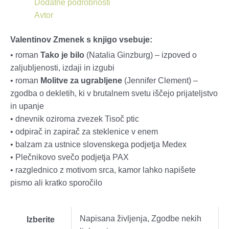
Dodatne podrobnosti
Avtor
Valentinov Zmenek s knjigo vsebuje:
• roman
Tako je bilo
(Natalia Ginzburg) – izpoved o
zaljubljenosti, izdaji in izgubi
• roman
Molitve za ugrabljene
(Jennifer Clement) –
zgodba o dekletih, ki v brutalnem svetu iščejo prijateljstvo
in upanje
• dnevnik oziroma zvezek Tisoč ptic
• odpirač in zapirač za steklenice v enem
• balzam za ustnice slovenskega podjetja Medex
• Plečnikovo svečo podjetja PAX
• razglednico z motivom srca, kamor lahko napišete
pismo ali kratko sporočilo
Napisana življenja, Zgodbe nekih
Izberite