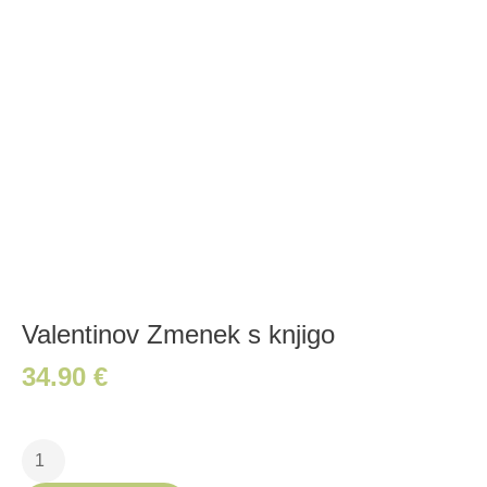
Valentinov Zmenek s knjigo
34.90
€
Valentinov
Zmenek