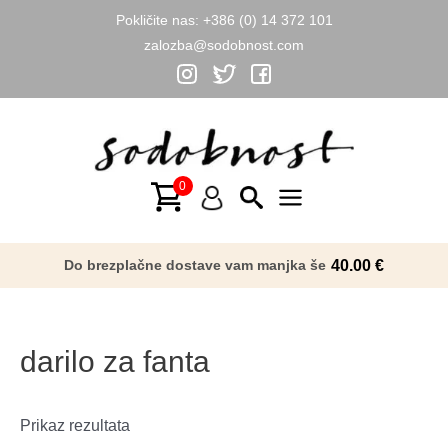
Pokličite nas:
+386 (0) 14 372 101
zalozba@sodobnost.com
Skip
to
content
Main
Menu
Do brezplačne dostave vam manjka še
40.00
€
darilo za fanta
Prikaz rezultata