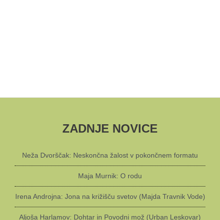
ZADNJE NOVICE
Neža Dvorščak: Neskončna žalost v pokončnem formatu
Maja Murnik: O rodu
Irena Androjna: Jona na križišču svetov (Majda Travnik Vode)
Aljoša Harlamov: Dohtar in Povodni mož (Urban Leskovar)