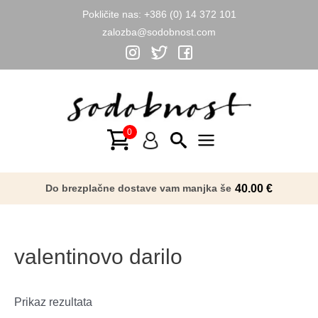
Pokličite nas:
+386 (0) 14 372 101
zalozba@sodobnost.com
Skip
to
content
Main
Menu
Do brezplačne dostave vam manjka še
40.00
€
valentinovo darilo
Prikaz rezultata