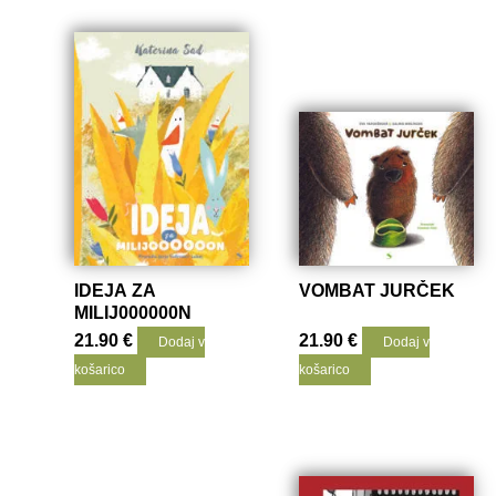
IDEJA ZA
VOMBAT JURČEK
MILIJ000000N
21.90
€
21.90
€
Dodaj v
Dodaj v
košarico
košarico