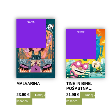
NOVO
NOVO
MALVARINA
TINE IN BINE:
POŠASTNA
POŠAST
23.90
€
21.90
€
Dodaj v
Dodaj v
košarico
košarico