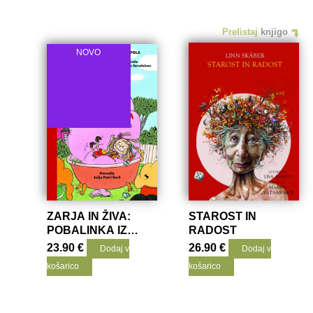
Prelistaj
knjigo
NOVO
ZARJA IN ŽIVA:
STAROST IN
POBALINKA IZ
RADOST
KAMENC
23.90
€
26.90
€
Dodaj v
Dodaj v
košarico
košarico