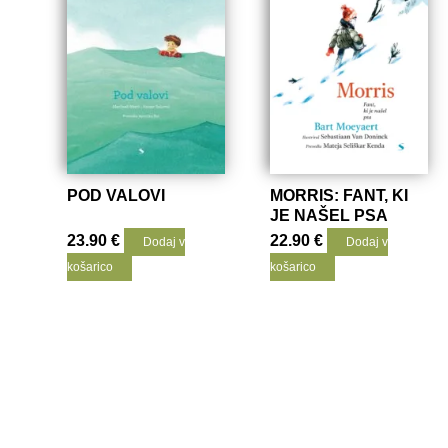
POD VALOVI
MORRIS: FANT, KI
JE NAŠEL PSA
23.90
€
22.90
€
Dodaj v
Dodaj v
košarico
košarico