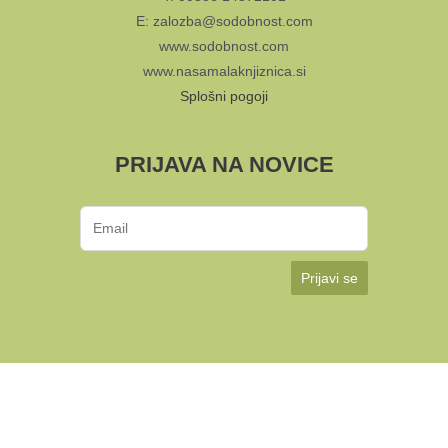
E: zalozba@sodobnost.com
www.sodobnost.com
www.nasamalaknjiznica.si
Splošni pogoji
PRIJAVA NA NOVICE
Prijavi se
KUD Sodobnost International 2024 | Avtorji:
Multimedija