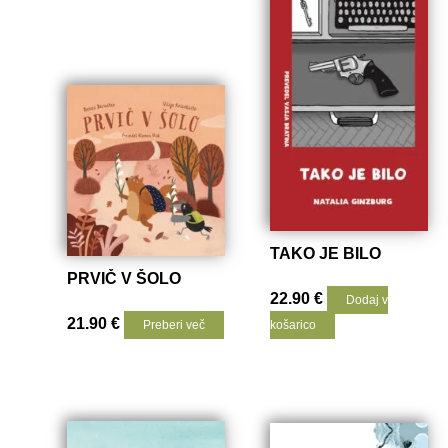
TAKO JE BILO
PRVIČ V ŠOLO
22.90
€
Dodaj v
21.90
€
Preberi več
košarico