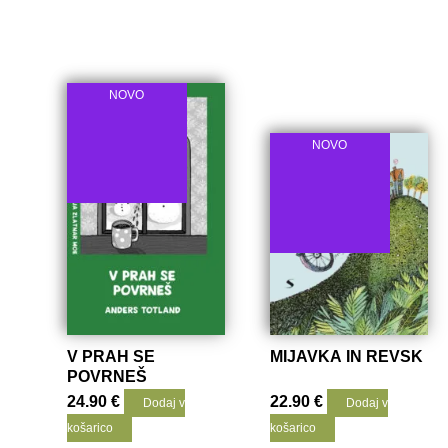
NOVO
NOVO
V PRAH SE
MIJAVKA IN REVSK
POVRNEŠ
24.90
€
22.90
€
Dodaj v
Dodaj v
košarico
košarico