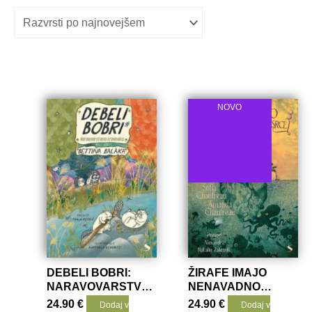
po
datumu
NOVO
DEBELI BOBRI:
ŽIRAFE IMAJO
NARAVOVARSTVENA
NENAVADNO
KRIMINALKA
VELIKO SRCE
24.90
€
24.90
€
Dodaj v
Dodaj v