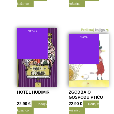
košarico
košarico
Prelistaj
knjigo
NOVO
NOVO
HOTEL HUDIMIR
ZGODBA O
GOSPODU PTIČU
22.90
€
22.90
€
Dodaj v
Dodaj v
košarico
košarico