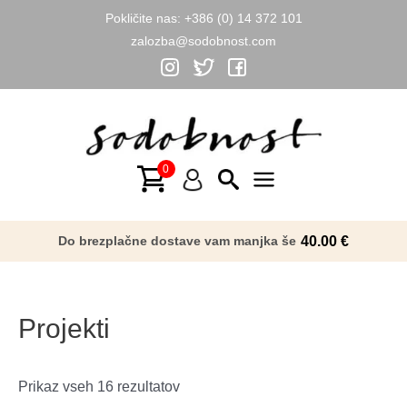
Pokličite nas:
+386 (0) 14 372 101
zalozba@sodobnost.com
Skip
to
content
Main
Menu
Do brezplačne dostave vam manjka še
40.00
€
Projekti
Razvrščeno
Prikaz vseh 16 rezultatov