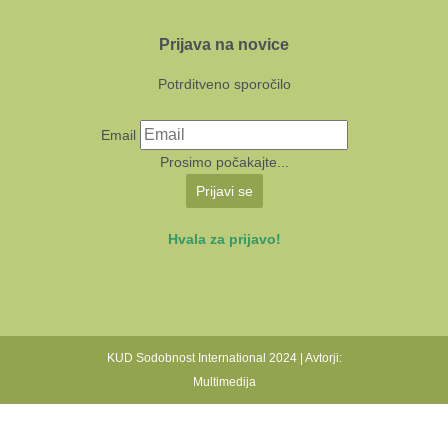
Prijava na novice
Potrditveno sporočilo
Email
Prosimo počakajte...
Prijavi se
Hvala za prijavo!
KUD Sodobnost International 2024 | Avtorji:
Multimedija