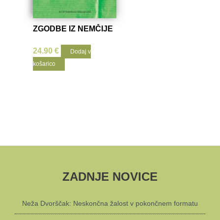
ZGODBE IZ NEMČIJE
24.90
€
Dodaj v
košarico
ZADNJE NOVICE
Neža Dvorščak: Neskončna žalost v pokončnem formatu