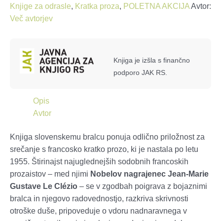
druge
Knjige za odrasle
,
Kratka proza
,
POLETNA AKCIJA
Avtor:
zgodbe
Več avtorjev
iz
Francije
količina
Knjiga je izšla s finančno
podporo JAK RS.
Opis
Avtor
Knjiga slovenskemu bralcu ponuja odlično priložnost za
srečanje s francosko kratko prozo, ki je nastala po letu
1955. Štirinajst najuglednejših sodobnih francoskih
prozaistov – med njimi
Nobelov nagrajenec Jean-Marie
Gustave Le Clézio
– se v zgodbah poigrava z bojaznimi
bralca in njegovo radovednostjo, razkriva skrivnosti
otroške duše, pripoveduje o vdoru nadnaravnega v