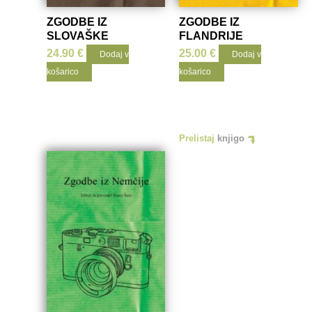
ZGODBE IZ
ZGODBE IZ
SLOVAŠKE
FLANDRIJE
24.90
€
25.00
€
Dodaj v
Dodaj v
košarico
košarico
Prelistaj
knjigo