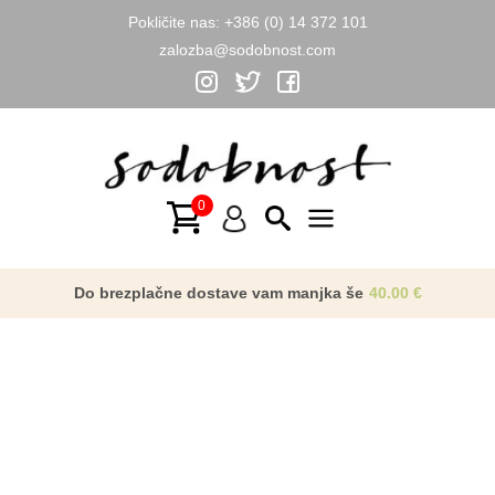
Pokličite nas:
+386 (0) 14 372 101
zalozba@sodobnost.com
Skip
to
content
Main
Menu
Do brezplačne dostave vam manjka še
40.00
€