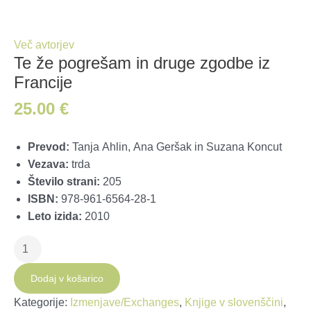
Več avtorjev
Te že pogrešam in druge zgodbe iz
Francije
25.00
€
Prevod:
Tanja Ahlin, Ana Geršak in Suzana Koncut
Vezava:
trda
Število strani:
205
ISBN:
978-961-6564-28-1
Leto izida:
2010
Te
že
pogrešam
Dodaj v košarico
in
Kategorije:
Izmenjave/Exchanges
,
Knjige v slovenščini
,