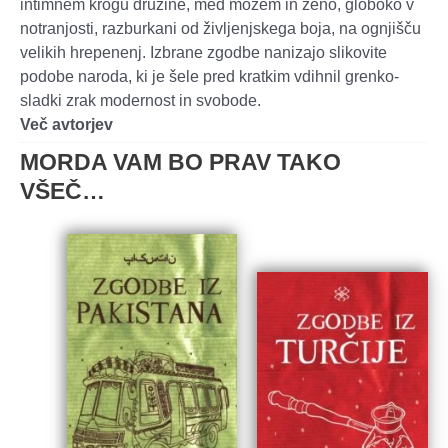
intimnem krogu družine, med možem in ženo, globoko v
notranjosti, razburkani od življenjskega boja, na ognjišču
velikih hrepenenj. Izbrane zgodbe nanizajo slikovite
podobe naroda, ki je šele pred kratkim vdihnil grenko-
sladki zrak modernost in svobode.
Več avtorjev
MORDA VAM BO PRAV TAKO
VŠEČ…