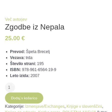
Več avtorjev
Zgodbe iz Nepala
25.00
€
Prevod:
Špela Brecelj
Vezava:
trda
Število strani:
195
ISBN:
978-961-6564-19-9
Leto izida:
2007
Zgodbe
iz
Nepala
Dodaj v košarico
količina
Kategorije:
Izmenjave/Exchanges
,
Knjige v slovenščini
,