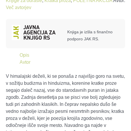
Knjige za odrasle
,
Kratka proza
,
POLETNA AKCIJA
Avtor:
Več avtorjev
Knjiga je izšla s finančno
podporo JAK RS.
Opis
Avtor
V himalajski deželi, ki se ponaša z najvišjo goro na svetu,
v sožitju budizma in hinduizma, korenine kratke proze
segajo daleč nazaj, vse do starodavnih puran in jataka
zgodb. Zadnja desetletja pa se pisci vse bolj zgledujejo
tudi pri zahodnih klasikih. In čeprav nepalsko dušo še
vedno najbolje izražajo pesmi nesmrtnih pesnikov, kratka
proza v deželi, kjer je poezija krojila zgodovino, vse
odločneje išče svoje mesto. Navadno ga najde v