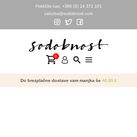
Pokličite nas:
+386 (0) 14 372 101
zalozba@sodobnost.com
Skip
to
content
Main
Menu
Do brezplačne dostave vam manjka še
40.00
€