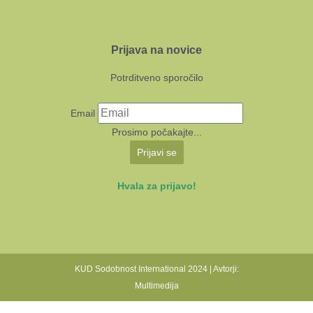
Prijava na novice
Potrditveno sporočilo
Email
Prosimo počakajte...
Prijavi se
Hvala za prijavo!
KUD Sodobnost International 2024 | Avtorji:
Multimedija