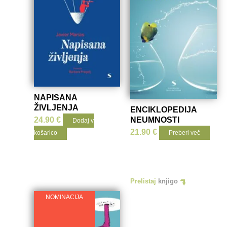
NAPISANA
ŽIVLJENJA
ENCIKLOPEDIJA
24.90
€
NEUMNOSTI
Dodaj v
21.90
€
košarico
Preberi več
Prelistaj
knjigo
NOMINACIJA