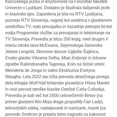
francoskega jezika in književnosti
na Filozofski fakulteti
Univerze v Ljubljani. Dodatno je študirala italijanski jezik
in klavirsko igro. Zaposlena je bila na RTV Ljubljana,
pozneje RTV Slovenija, najprej kot urednica v glasbenem
uredništvu TV, nato prevajalka in nazadnje petnajst let kot
vodja Programske službe za prevajanje in lektoriranje na
TV Slovenija. Prevedla je blizu 200 knjig, med drugim
V
imenu otroka
Iana McEwana,
Sejemskega čarovnika
Jelene Lengold,
Skromne darove
Uglješe Šajtinca,
Enako glasbo
Vikrama Setha,
Moje življenje
in
Izbrane
zgodbe
Rabindranatha Tagoreja,
Kolo na šolski strehi
Meinderta de Jonga in satiro
Ekskluziva
Evelyna
Waugha. Leta 2022 sta izšla prevoda obsežnega prvega
dela trilogije
Wolf Hall
britanske pisateljice Hilary Mantel
in novi prevod otroške klasike
Ostržek
Carla Collodija.
Prevedla je tudi več kot 2000 celovečernih filmov (na
primer glasbeni film
Moja draga gospa
/
My Fair Lady
),
televizijskih oddaj, nadaljevank in nanizank, risank (za
prevode
Smrkcev
je prejela letno nagrado za kakovost