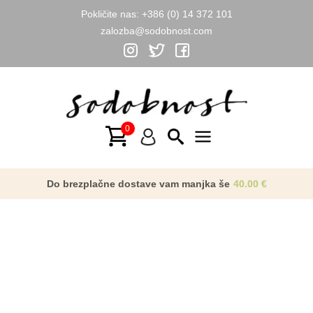
Pokličite nas:
+386 (0) 14 372 101
zalozba@sodobnost.com
Skip
to
content
Main
Menu
Do brezplačne dostave vam manjka še
40.00
€