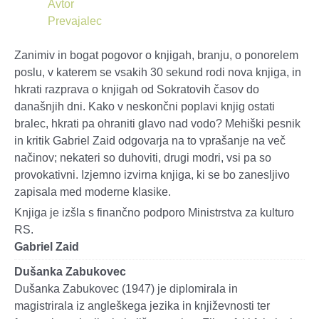
Avtor
Prevajalec
Zanimiv in bogat pogovor o knjigah, branju, o ponorelem
poslu, v katerem se vsakih 30 sekund rodi nova knjiga, in
hkrati razprava o knjigah od Sokratovih časov do
današnjih dni. Kako v neskončni poplavi knjig ostati
bralec, hkrati pa ohraniti glavo nad vodo? Mehiški pesnik
in kritik Gabriel Zaid odgovarja na to vprašanje na več
načinov; nekateri so duhoviti, drugi modri, vsi pa so
provokativni. Izjemno izvirna knjiga, ki se bo zanesljivo
zapisala med moderne klasike.
Knjiga je izšla s finančno podporo Ministrstva za kulturo
RS.
Gabriel Zaid
Dušanka Zabukovec
Dušanka Zabukovec (1947) je diplomirala in
magistrirala
iz angleškega jezika in književnosti ter