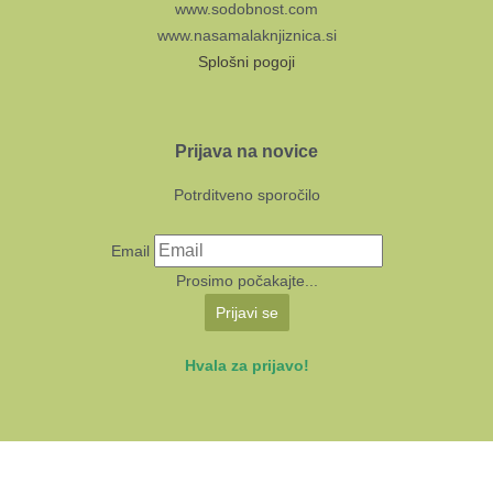
www.sodobnost.com
www.nasamalaknjiznica.si
Splošni pogoji
Prijava na novice
Potrditveno sporočilo
Email
Prosimo počakajte...
Prijavi se
Hvala za prijavo!