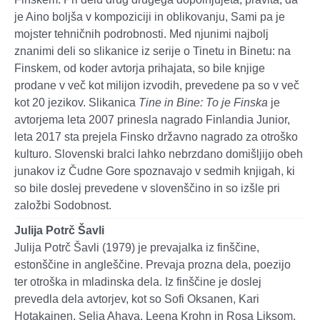
je Aino boljša v kompoziciji in oblikovanju, Sami pa je
mojster tehničnih podrobnosti. Med njunimi najbolj
znanimi deli so slikanice iz serije o Tinetu in Binetu: na
Finskem, od koder avtorja prihajata, so bile knjige
prodane v več kot milijon izvodih, prevedene pa so v več
kot 20 jezikov. Slikanica
Tine in Bine: To je Finska
je
avtorjema leta 2007 prinesla nagrado Finlandia Junior,
leta 2017 sta prejela Finsko državno nagrado za otroško
kulturo. Slovenski bralci lahko nebrzdano domišljijo obeh
junakov iz Čudne Gore spoznavajo v sedmih knjigah, ki
so bile doslej prevedene v slovenščino in so izšle pri
založbi Sodobnost.
Julija Potrč Šavli
Julija Potrč Šavli (1979) je prevajalka iz finščine,
estonščine in angleščine. Prevaja prozna dela, poezijo
ter otroška in mladinska dela. Iz finščine je doslej
prevedla dela avtorjev, kot so Sofi Oksanen, Kari
Hotakainen, Selja Ahava, Leena Krohn in Rosa Liksom,