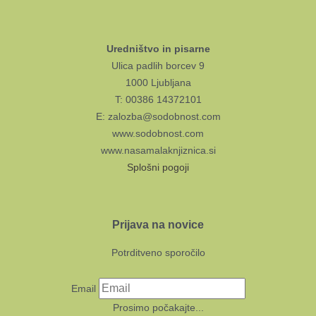
Uredništvo in pisarne
Ulica padlih borcev 9
1000 Ljubljana
T: 00386 14372101
E: zalozba@sodobnost.com
www.sodobnost.com
www.nasamalaknjiznica.si
Splošni pogoji
Prijava na novice
Potrditveno sporočilo
Email
Prosimo počakajte...