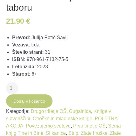
taboru
21.90
€
Prevod:
Julija Potrč Šavli
Vezava:
trda
Število strani:
31
ISBN:
978-961-7132-75-5
Leto izida:
2023
Starost:
6+
Tine
in
Bine
Dodaj v košarico
na
Kategorije:
Drugo triletje OŠ
,
Gugalnica
,
Knjige v
poletnem
slovenščini
,
Otroške in mladinske knjige
,
POLETNA
taboru
AKCIJA
,
Povezujemo svetove
,
Prvo triletje OŠ
,
Serija
količina
knjig Tine in Bine
,
Slikanice
,
Strip
,
Zlate hruške
,
Zlate