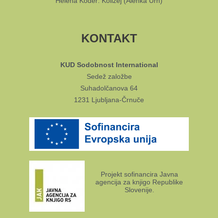
Helena Koder: Kolizej (Alenka Urh)
KONTAKT
KUD Sodobnost International
Sedež založbe
Suhadolčanova 64
1231 Ljubljana-Črnuče
Projekt sofinancira Javna
agencija za knjigo Republike
Slovenije.