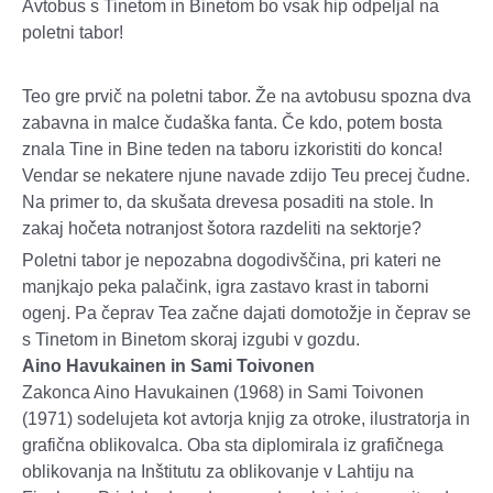
Avtobus s Tinetom in Binetom bo vsak hip odpeljal na
poletni tabor!
Teo gre prvič na poletni tabor. Že na avtobusu spozna dva
zabavna in malce čudaška fanta. Če kdo, potem bosta
znala Tine in Bine teden na taboru izkoristiti do konca!
Vendar se nekatere njune navade zdijo Teu precej čudne.
Na primer to, da skušata drevesa posaditi na stole. In
zakaj hočeta notranjost šotora razdeliti na sektorje?
Poletni tabor je nepozabna dogodivščina, pri kateri ne
manjkajo peka palačink, igra zastavo krast in taborni
ogenj. Pa čeprav Tea začne dajati domotožje in čeprav se
s Tinetom in Binetom skoraj izgubi v gozdu.
Aino Havukainen in Sami Toivonen
Zakonca Aino Havukainen (1968) in Sami Toivonen
(1971) sodelujeta kot avtorja knjig za otroke, ilustratorja in
grafična oblikovalca. Oba sta diplomirala iz grafičnega
oblikovanja na Inštitutu za oblikovanje v Lahtiju na