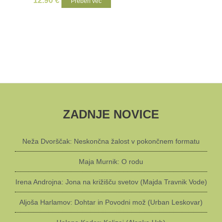
12.90
€
Preberi več
ZADNJE NOVICE
Neža Dvorščak: Neskončna žalost v pokončnem formatu
Maja Murnik: O rodu
Irena Androjna: Jona na križišču svetov (Majda Travnik Vode)
Aljoša Harlamov: Dohtar in Povodni mož (Urban Leskovar)