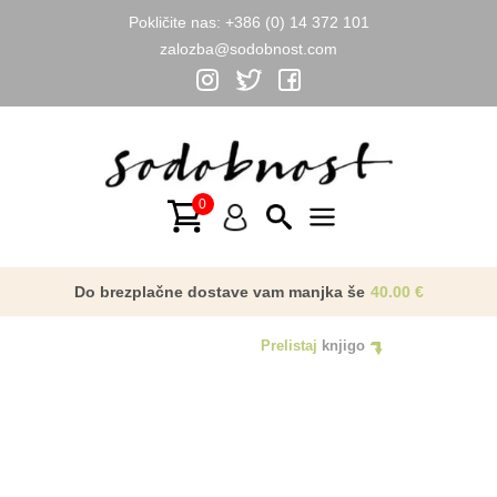
Pokličite nas:
+386 (0) 14 372 101
zalozba@sodobnost.com
Skip
to
content
Main
Menu
Do brezplačne dostave vam manjka še
40.00
€
Prelistaj
knjigo