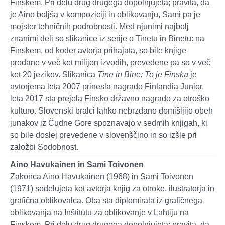
Finskem. Pri delu drug drugega dopolnjujeta; pravita, da
je Aino boljša v kompoziciji in oblikovanju, Sami pa je
mojster tehničnih podrobnosti. Med njunimi najbolj
znanimi deli so slikanice iz serije o Tinetu in Binetu: na
Finskem, od koder avtorja prihajata, so bile knjige
prodane v več kot milijon izvodih, prevedene pa so v več
kot 20 jezikov. Slikanica
Tine in Bine: To je Finska
je
avtorjema leta 2007 prinesla nagrado Finlandia Junior,
leta 2017 sta prejela Finsko državno nagrado za otroško
kulturo. Slovenski bralci lahko nebrzdano domišljijo obeh
junakov iz Čudne Gore spoznavajo v sedmih knjigah, ki
so bile doslej prevedene v slovenščino in so izšle pri
založbi Sodobnost.
Aino Havukainen in Sami Toivonen
Zakonca Aino Havukainen (1968) in Sami Toivonen
(1971) sodelujeta kot avtorja knjig za otroke, ilustratorja in
grafična oblikovalca. Oba sta diplomirala iz grafičnega
oblikovanja na Inštitutu za oblikovanje v Lahtiju na
Finskem. Pri delu drug drugega dopolnjujeta; pravita, da