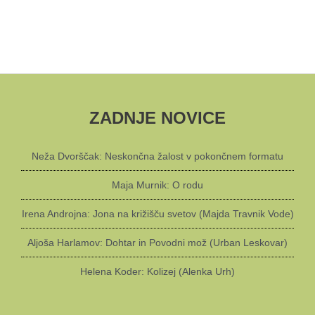
ZADNJE NOVICE
Neža Dvorščak: Neskončna žalost v pokončnem formatu
Maja Murnik: O rodu
Irena Androjna: Jona na križišču svetov (Majda Travnik Vode)
Aljoša Harlamov: Dohtar in Povodni mož (Urban Leskovar)
Helena Koder: Kolizej (Alenka Urh)