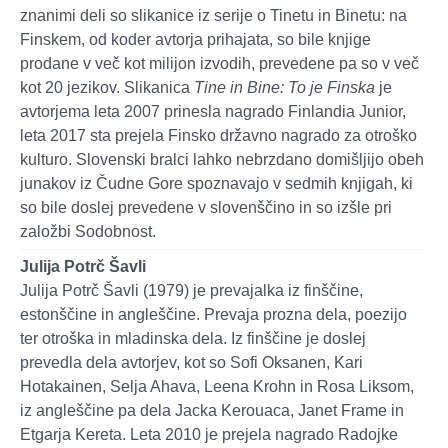
znanimi deli so slikanice iz serije o Tinetu in Binetu: na
Finskem, od koder avtorja prihajata, so bile knjige
prodane v več kot milijon izvodih, prevedene pa so v več
kot 20 jezikov. Slikanica
Tine in Bine: To je Finska
je
avtorjema leta 2007 prinesla nagrado Finlandia Junior,
leta 2017 sta prejela Finsko državno nagrado za otroško
kulturo. Slovenski bralci lahko nebrzdano domišljijo obeh
junakov iz Čudne Gore spoznavajo v sedmih knjigah, ki
so bile doslej prevedene v slovenščino in so izšle pri
založbi Sodobnost.
Julija Potrč Šavli
Julija Potrč Šavli (1979) je prevajalka iz finščine,
estonščine in angleščine. Prevaja prozna dela, poezijo
ter otroška in mladinska dela. Iz finščine je doslej
prevedla dela avtorjev, kot so Sofi Oksanen, Kari
Hotakainen, Selja Ahava, Leena Krohn in Rosa Liksom,
iz angleščine pa dela Jacka Kerouaca, Janet Frame in
Etgarja Kereta. Leta 2010 je prejela nagrado Radojke