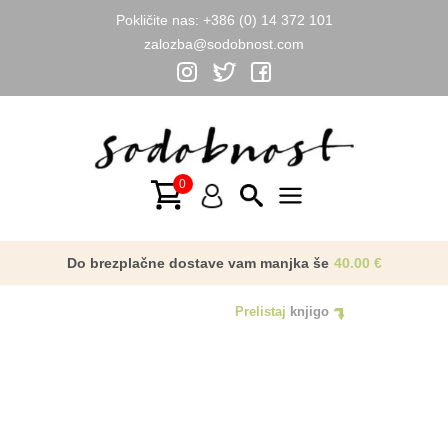
Pokličite nas:
+386 (0) 14 372 101
zalozba@sodobnost.com
Skip
to
content
Main
Menu
Do brezplačne dostave vam manjka še
40.00
€
Prelistaj
knjigo