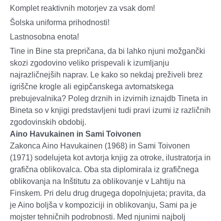
Komplet reaktivnih motorjev za vsak dom!
Šolska uniforma prihodnosti!
Lastnosobna enota!
Tine in Bine sta prepričana, da bi lahko njuni možgančki
skozi zgodovino veliko prispevali k izumljanju
najrazličnejših naprav. Le kako so nekdaj preživeli brez
igriščne krogle ali egipčanskega avtomatskega
prebujevalnika? Poleg drznih in izvirnih iznajdb Tineta in
Bineta so v knjigi predstavljeni tudi pravi izumi iz različnih
zgodovinskih obdobij.
Aino Havukainen in Sami Toivonen
Zakonca Aino Havukainen (1968) in Sami Toivonen
(1971) sodelujeta kot avtorja knjig za otroke, ilustratorja in
grafična oblikovalca. Oba sta diplomirala iz grafičnega
oblikovanja na Inštitutu za oblikovanje v Lahtiju na
Finskem. Pri delu drug drugega dopolnjujeta; pravita, da
je Aino boljša v kompoziciji in oblikovanju, Sami pa je
mojster tehničnih podrobnosti. Med njunimi najbolj