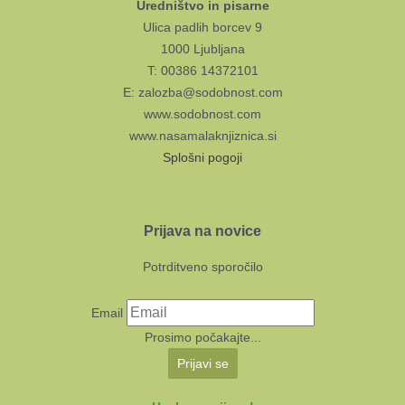
Uredništvo in pisarne
Ulica padlih borcev 9
1000 Ljubljana
T: 00386 14372101
E: zalozba@sodobnost.com
www.sodobnost.com
www.nasamalaknjiznica.si
Splošni pogoji
Prijava na novice
Potrditveno sporočilo
Email
Prosimo počakajte...
Prijavi se