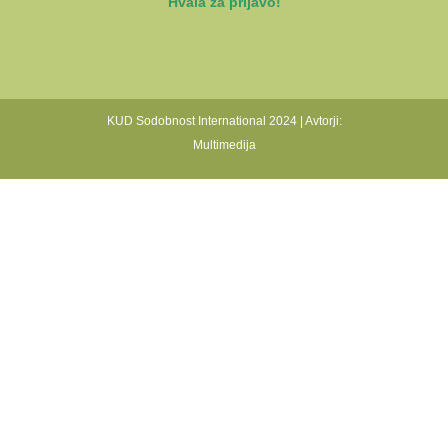
Hvala za prijavo!
KUD Sodobnost International 2024 | Avtorji:
Multimedija