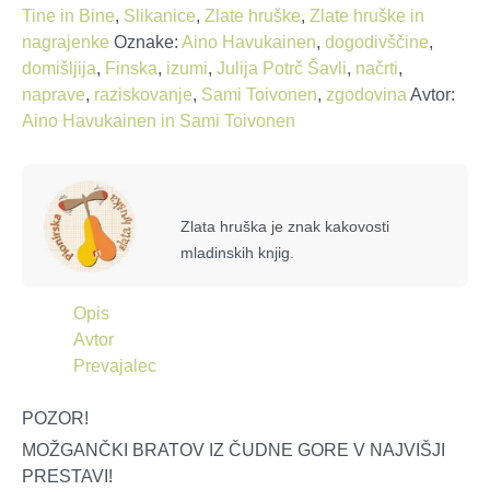
zgodovino
Tine in Bine
,
Slikanice
,
Zlate hruške
,
Zlate hruške in
količina
nagrajenke
Oznake:
Aino Havukainen
,
dogodivščine
,
domišljija
,
Finska
,
izumi
,
Julija Potrč Šavli
,
načrti
,
naprave
,
raziskovanje
,
Sami Toivonen
,
zgodovina
Avtor:
Aino Havukainen in Sami Toivonen
Zlata hruška je znak kakovosti
mladinskih knjig.
Opis
Avtor
Prevajalec
POZOR!
MOŽGANČKI BRATOV IZ ČUDNE GORE V NAJVIŠJI
PRESTAVI!