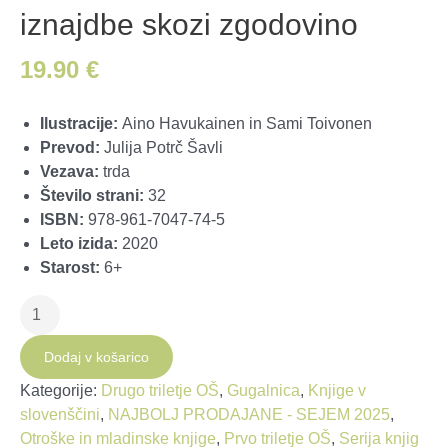
iznajdbe skozi zgodovino
19.90
€
Ilustracije:
Aino Havukainen in Sami Toivonen
Prevod:
Julija Potrč Šavli
Vezava:
trda
Število strani:
32
ISBN:
978-961-7047-74-5
Leto izida:
2020
Starost:
6+
Tine
in
Bine
Dodaj v košarico
nenavadne
Kategorije:
Drugo triletje OŠ
,
Gugalnica
,
Knjige v
iznajdbe
slovenščini
,
NAJBOLJ PRODAJANE - SEJEM 2025
,
skozi
Otroške in mladinske knjige
,
Prvo triletje OŠ
,
Serija knjig