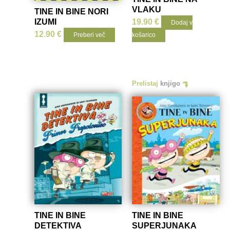
VLAKU
TINE IN BINE NORI
IZUMI
19.90
€
Dodaj v
12.90
€
Preberi več
košarico
Prelistaj
knjigo
TINE IN BINE
TINE IN BINE
DETEKTIVA
SUPERJUNAKA