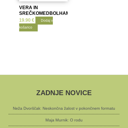
VERA IN
SREČKOMEDBOLHAMI
19.90
€
Dodaj v
košarico
ZADNJE NOVICE
Neža Dvorščak: Neskončna žalost v pokončnem formatu
Maja Murnik: O rodu