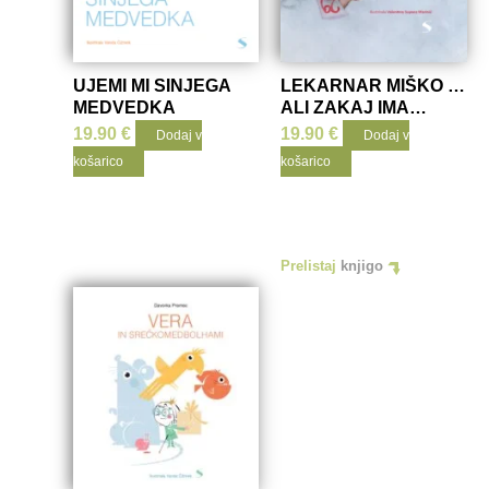
UJEMI MI SINJEGA
LEKARNAR MIŠKO …
MEDVEDKA
ALI ZAKAJ IMA
FEBRUAR 29 DNI
19.90
€
19.90
€
Dodaj v
Dodaj v
košarico
košarico
Prelistaj
knjigo