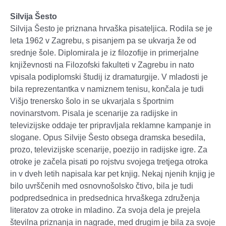
Silvija Šesto
Silvija Šesto je priznana hrvaška pisateljica. Rodila se je
leta 1962 v Zagrebu, s pisanjem pa se ukvarja že od
srednje šole. Diplomirala je iz filozofije in primerjalne
književnosti na Filozofski fakulteti v Zagrebu in nato
vpisala podiplomski študij iz dramaturgije. V mladosti je
bila reprezentantka v namiznem tenisu, končala je tudi
Višjo trenersko šolo in se ukvarjala s športnim
novinarstvom. Pisala je scenarije za radijske in
televizijske oddaje ter pripravljala reklamne kampanje in
slogane. Opus Silvije Šesto obsega dramska besedila,
prozo, televizijske scenarije, poezijo in radijske igre. Za
otroke je začela pisati po rojstvu svojega tretjega otroka
in v dveh letih napisala kar pet knjig. Nekaj njenih knjig je
bilo uvrščenih med osnovnošolsko čtivo, bila je tudi
podpredsednica in predsednica hrvaškega združenja
literatov za otroke in mladino. Za svoja dela je prejela
številna priznanja in nagrade, med drugim je bila za svoje