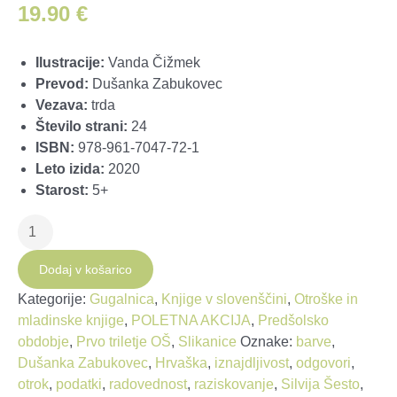
19.90
€
Ilustracije:
Vanda Čižmek
Prevod:
Dušanka Zabukovec
Vezava:
trda
Število strani:
24
ISBN:
978-961-7047-72-1
Leto izida:
2020
Starost:
5+
Petja
sprašuje,
zakaj
Dodaj v košarico
je
Kategorije:
Gugalnica
,
Knjige v slovenščini
,
Otroške in
nebo
mladinske knjige
,
POLETNA AKCIJA
,
Predšolsko
modro
obdobje
,
Prvo triletje OŠ
,
Slikanice
Oznake:
barve
,
količina
Dušanka Zabukovec
,
Hrvaška
,
iznajdljivost
,
odgovori
,
otrok
,
podatki
,
radovednost
,
raziskovanje
,
Silvija Šesto
,