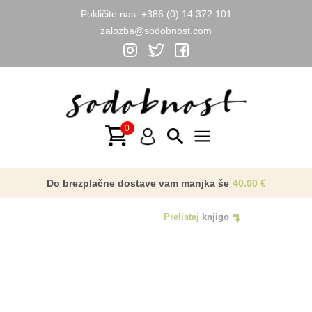
Pokličite nas:
+386 (0) 14 372 101
zalozba@sodobnost.com
Skip
to
content
Main
Menu
Do brezplačne dostave vam manjka še
40.00
€
Prelistaj
knjigo