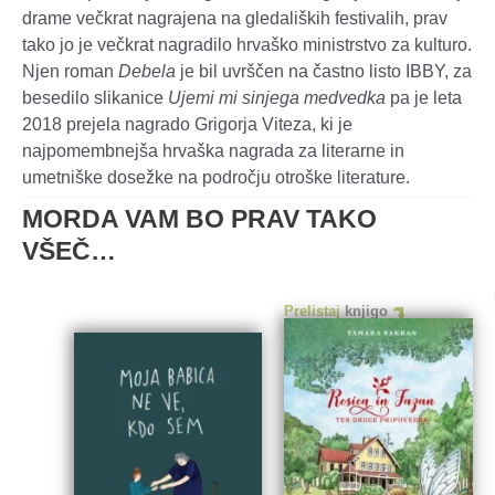
drame večkrat nagrajena na gledaliških festivalih, prav
tako jo je večkrat nagradilo hrvaško ministrstvo za kulturo.
Njen roman
Debela
je bil uvrščen na častno listo IBBY, za
besedilo slikanice
Ujemi mi sinjega medvedka
pa je leta
2018 prejela nagrado Grigorja Viteza, ki je
najpomembnejša hrvaška nagrada za literarne in
umetniške dosežke na področju otroške literature.
MORDA VAM BO PRAV TAKO
VŠEČ…
Prelistaj
knjigo