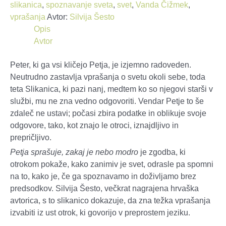
slikanica
,
spoznavanje sveta
,
svet
,
Vanda Čižmek
,
vprašanja
Avtor:
Silvija Šesto
Opis
Avtor
Peter, ki ga vsi kličejo Petja, je izjemno radoveden.
Neutrudno zastavlja vprašanja o svetu okoli sebe, toda
teta Slikanica, ki pazi nanj, medtem ko so njegovi starši v
službi, mu ne zna vedno odgovoriti. Vendar Petje to še
zdaleč ne ustavi; počasi zbira podatke in oblikuje svoje
odgovore, tako, kot znajo le otroci, iznajdljivo in
prepričljivo.
Petja sprašuje, zakaj je nebo modro
je zgodba, ki
otrokom pokaže, kako zanimiv je svet, odrasle pa spomni
na to, kako je, če ga spoznavamo in doživljamo brez
predsodkov. Silvija Šesto, večkrat nagrajena hrvaška
avtorica, s to slikanico dokazuje, da zna težka vprašanja
izvabiti iz ust otrok, ki govorijo v preprostem jeziku.