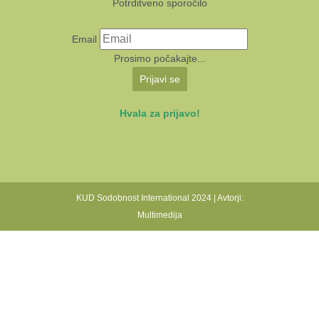
Potrditveno sporočilo
Email
Prosimo počakajte...
Prijavi se
Hvala za prijavo!
KUD Sodobnost International 2024 | Avtorji:
Multimedija