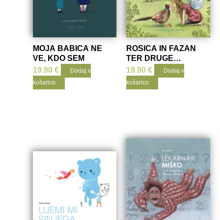
MOJA BABICA NE
ROSICA IN FAZAN
VE, KDO SEM
TER DRUGE
PRIPOVEDKE
19.90
€
19.90
€
Dodaj v
Dodaj v
košarico
košarico