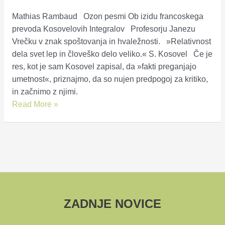
Mathias Rambaud Ozon pesmi Ob izidu francoskega
prevoda Kosovelovih Integralov Profesorju Janezu
Vrečku v znak spoštovanja in hvaležnosti. »Relativnost
dela svet lep in človeško delo veliko.« S. Kosovel Če je
res, kot je sam Kosovel zapisal, da »fakti preganjajo
umetnost«, priznajmo, da so nujen predpogoj za kritiko,
in začnimo z njimi.
Mathias
Read More »
Rambaud:
Ozon
pesmi.
Ob
izidu
francoskega
prevoda
ZADNJE NOVICE
Kosovelovih
Integralov