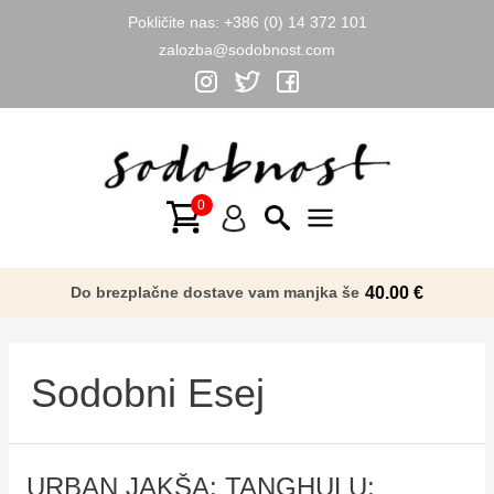
Pokličite nas:
+386 (0) 14 372 101
zalozba@sodobnost.com
Skip
to
content
Main
Menu
Do brezplačne dostave vam manjka še
40.00
€
Sodobni Esej
URBAN JAKŠA: TANGHULU: