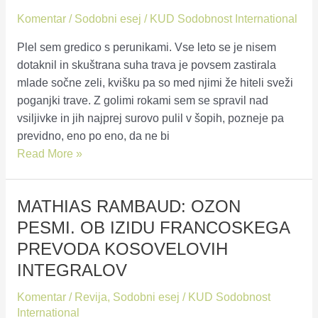
okus
Komentar
/
Sodobni esej
/
KUD Sodobnost International
prihodnosti
Plel sem gredico s perunikami. Vse leto se je nisem
dotaknil in skuštrana suha trava je povsem zastirala
mlade sočne zeli, kvišku pa so med njimi že hiteli sveži
poganjki trave. Z golimi rokami sem se spravil nad
vsiljivke in jih najprej surovo pulil v šopih, pozneje pa
previdno, eno po eno, da ne bi
Nara
Read More »
Petrovič:
Med
MATHIAS RAMBAUD: OZON
humanizmom
in
PESMI. OB IZIDU FRANCOSKEGA
psihopatijo
PREVODA KOSOVELOVIH
INTEGRALOV
Komentar
/
Revija
,
Sodobni esej
/
KUD Sodobnost
International