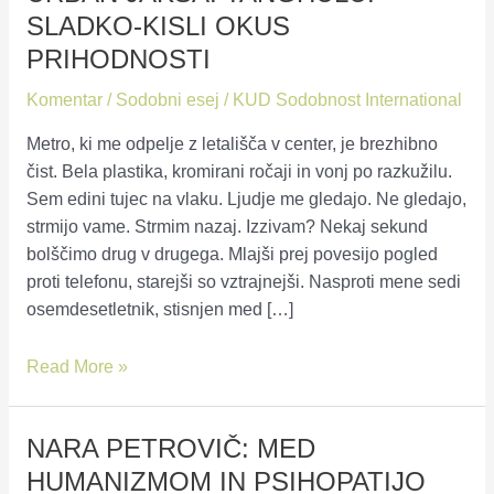
SLADKO-KISLI OKUS
PRIHODNOSTI
Komentar
/
Sodobni esej
/
KUD Sodobnost International
Metro, ki me odpelje z letališča v center, je brezhibno
čist. Bela plastika, kromirani ročaji in vonj po razkužilu.
Sem edini tujec na vlaku. Ljudje me gledajo. Ne gledajo,
strmijo vame. Strmim nazaj. Izzivam? Nekaj sekund
bolščimo drug v drugega. Mlajši prej povesijo pogled
proti telefonu, starejši so vztrajnejši. Nasproti mene sedi
osemdesetletnik, stisnjen med […]
Urban
Read More »
Jakša:
Tanghulu:
NARA PETROVIČ: MED
sladko-
kisli
HUMANIZMOM IN PSIHOPATIJO